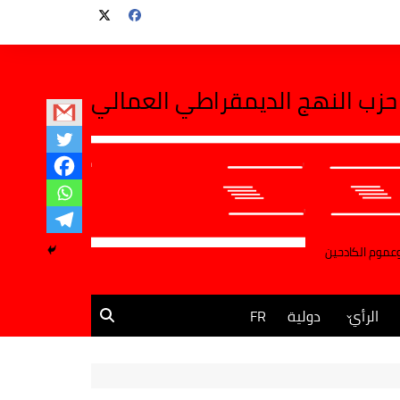
حزب النهج الديمقراطي العمالي
وعموم الكادحين
الرأي
دولية
FR
مقالات وآراء