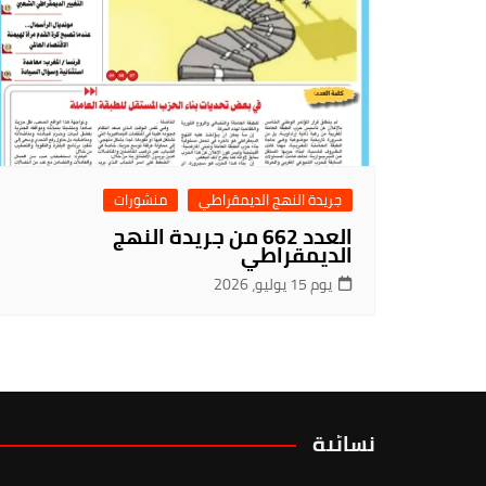
جريدة النهج الديمقراطي
منشورات
العدد 662 من جريدة النهج
الديمقراطي
يوم 15 يوليو، 2026
نسائية