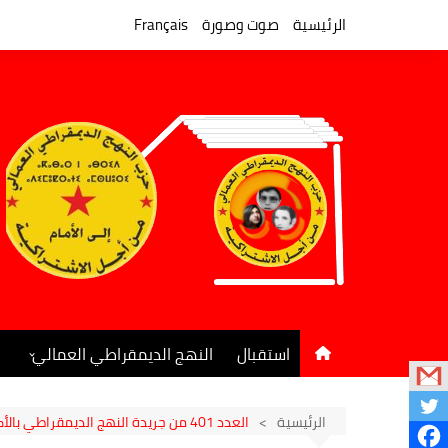
لتجاوز
لى
الرئيسية
صوت وصورة
Français
لمحتوى
استقبال
النهج الديمقراطي العمالي
المكتب السياسي
جريدة النهج الديمقراطي
الرئيسية
العدد 401 من جريدة النهج الديمقراطي بالأكشاك