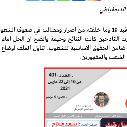
وبمناسبة مرور سنة على اجتياح جائحة كوفيد 19 وما خلفته من اضرار وم
ت الكادحين كانت النتائج وخيمة واتضح ان الحل امام 
ي ضامن الحقوق الاساسية للشعوب. تناول الملف اوضاع 
 الشعب والمقهورين.