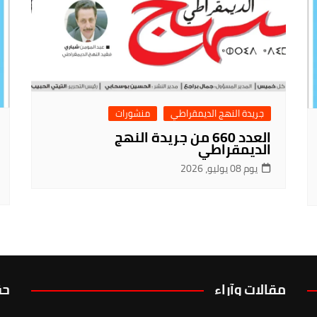
جريدة النهج الديمقراطي
منشورات
العدد 660 من جريدة النهج
الديمقراطي
يوم 08 يوليو، 2026
مقالات وآراء
حق