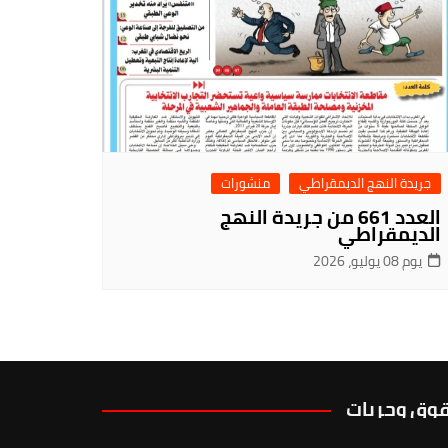
جريدة النهج الديمقراطي
منشورات
العدد 661 من جريدة النهج
الديمقراطي
يوم 08 يوليو، 2026
وق وحريات