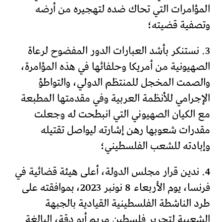
المؤامرات التي تحاك ضده لتهجيره من أرضه
وتصفية قضيته؛
3. نستنكر بأشد العبارات الدور المفضوح لرعاة
الصهيونية من أمريكا وحلفائها في هذه المؤامرة،
والصمت المخجل للمنتظم الدولي، والتواطؤ
الإجرامي للأنظمة العربية وفي مقدمتها المطبعة
مع الكيان الصهيوني التي انبطحت له وجعلت
مقدرات شعوبها رهن إشارته ليواصل تقتيله
وإبادته للشعب الفلسطيني؛
4. ندين قرار مجلس الدولة، أعلى هيئة قضائية في
فرنسا، يوم الأربعاء 8 نونبر 2023، بموافقته على
طرد الناشطة الفلسطينية القيادية بالجبهة
الشعبية لتحرير فلسطين مريم أبو دقة، البالغة