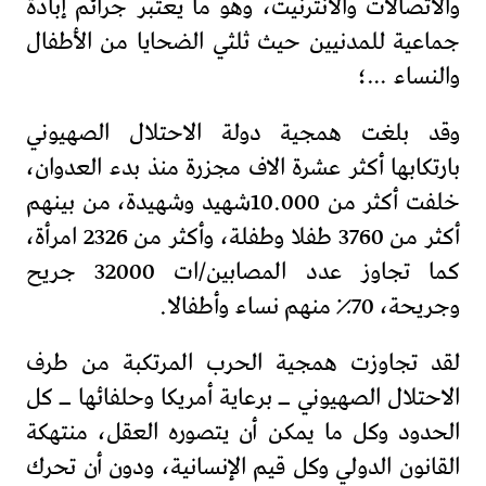
والاتصالات والانترنيت، وهو ما يعتبر جرائم إبادة
جماعية للمدنيين حيث ثلثي الضحايا من الأطفال
والنساء …؛
وقد بلغت همجية دولة الاحتلال الصهيوني
بارتكابها أكثر عشرة الاف مجزرة منذ بدء العدوان،
خلفت أكثر من 10.000شهيد وشهيدة، من بينهم
أكثر من 3760 طفلا وطفلة، وأكثر من 2326 امرأة،
كما تجاوز عدد المصابين/ات 32000 جريح
وجريحة، 70٪ منهم نساء وأطفالا.
لقد تجاوزت همجية الحرب المرتكبة من طرف
الاحتلال الصهيوني ــ برعاية أمريكا وحلفائها ــ كل
الحدود وكل ما يمكن أن يتصوره العقل، منتهكة
القانون الدولي وكل قيم الإنسانية، ودون أن تحرك