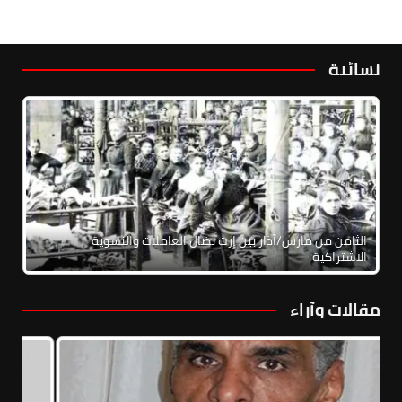
نسائية
الثامن من مارس/آذار بين إرث نضال العاملات والنسوية
الاشتراكية
مقالات وآراء