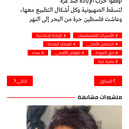
أوقفوا حرب الإبادة ضد غزة
لتسقط الصهيونية وكل أشكال التطبيع معها،
وعاشت فلسطين حرة من البحر إلى النهر
الأسيرات الفلسطينيات
الإبادة الجماعية
التضامن الأممي
القضايا العادلة
حق العودة
طوفان الأقصى
نساء
نصرة غزة
تصفّح
السابق
التالي
المقالات
منشورات مشابهة