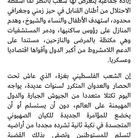
إبادة جماعية يتعرض لها شعب بالنظر لما أسقطه
الاحتلال من أطنان القنابل في حيز زمني وجغرافي
محدود، استهدف الأطفال والنساء والشيوخ، وهدم
المنازل على رؤوس ساكنيها، ودمر المستشفيات
وهي مكتظة بالمرضى والنازحين، مستندا على
الدعم اللامشروط من أكبر الدول وأقواها اقتصاديا
وعسكريا.
إن الشعب الفلسطيني بغزة، الذي عاش تحت
الحصار والعدوان المتكرر لسنوات عديدة، يواجه
اليوم تكتلا متعددا من الجيوش الجبارة والدول
المهيمنة على العالم، دون أن يستسلم أو أن
يخضع للمؤامرة الجديدة للكيان الصهيوني
المتجسدة في نكبة ثانية تشرده مجددا من أراضيه
لتسلم للمستوطنين وتصفي بذلك القضية