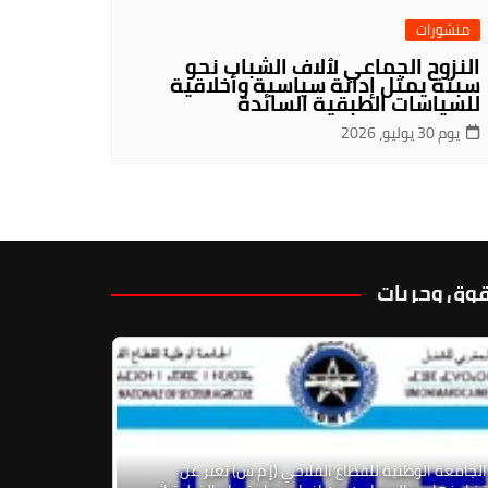
منشورات
النزوح الجماعي لٱلاف الشباب نحو
سبتة يمثل إدانة سياسية وأخلاقية
للسياسات الطبقية السائدة
يوم 30 يوليو، 2026
وق وحريات
الجامعة الوطنية للقطاع الفلاحي (إ.م.ش) تعبر عن