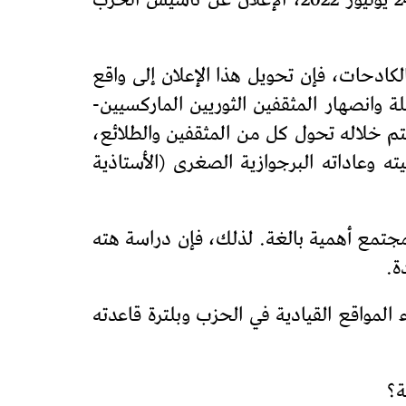
كما أن حزب النهج الديمقراطي العمالي قرر، في مؤتمره الوطني الخامس، المنعقد في 22 و23 و24 يوليوز 2022، الإعلان عن تأسيس الحزب
لكادحات، فإن تحويل هذا الإعلان إلى واقع
انصهار المثقفين الثوريين الماركسيين-
يتم خلاله تحول كل من المثقفين والطلائع،
 وعاداته البرجوازية الصغرى (الأستاذية
مجتمع أهمية بالغة. لذلك، فإن دراسة هته
ة.
المواقع القيادية في الحزب وبلترة قاعدته
ة؟