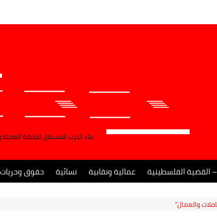
بناء الحزب المستقل للطبقة العاملة 
– القضية الفلسطينية
عمالية ونقابية
نسائية
حقوق وحريات
املات والعمال”