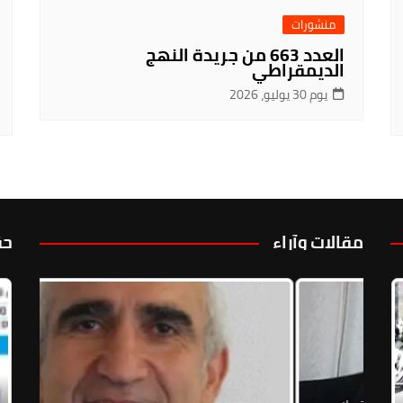
منشورات
العدد 663 من جريدة النهج
الديمقراطي
يوم 30 يوليو، 2026
مقالات وآراء
حق