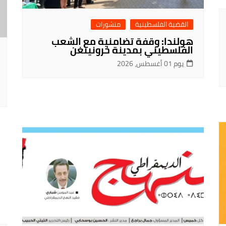
القضية الفلسطينية
منشورات
هولندا: وقفة تضامنية مع الشعب
الفلسطيني بمدينة خرونينغن
يوم 01 أغسطس، 2026