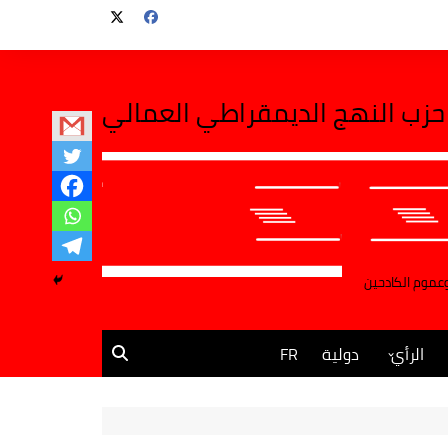
حزب النهج الديمقراطي العمالي
وعموم الكادحين
الرأي
دولية
FR
مقالات وآراء