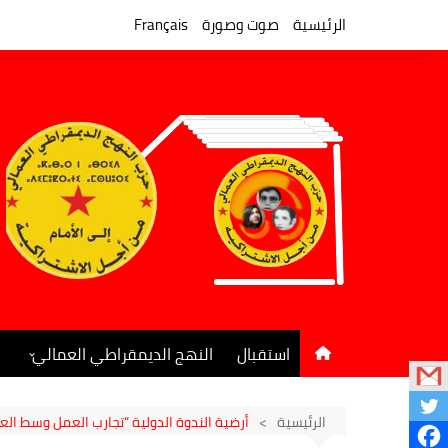
لتجاوز
لى
الرئيسية
صوت وصورة
Français
لمحتوى
استقبال
النهج الديمقراطي العمالي
المكتب السياسي
جريدة النهج الديمقراطي
الرئيسية
أرضية الندوة الدولية “تجارب العمل وسط الع