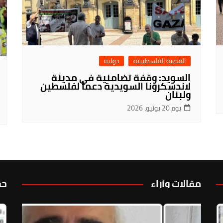
القضية الفلسطينية
دولية
السويد: وقفة تضامنية في مدينة
لاندسكرونا السويدية دعماً لفلسطين
ولبنان
يوم 20 يونيو، 2026
مقالات وآراء
حق