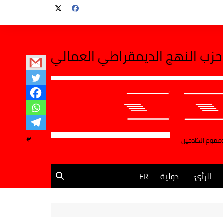
حزب النهج الديمقراطي العمالي
وعموم الكادحين
الرأي
دولية
FR
مقالات وآراء