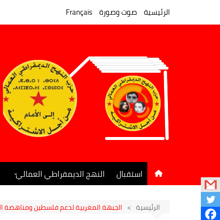
لتجاوز
لى
الرئيسية
صوت وصورة
Français
لمحتوى
استقبال
النهج الديمقراطي العمالي
المكتب السياسي
جريدة النهج الديمقراطي
الرئيسية
الجبهة المغربية لدعم فلسطين ومناهضة التطبيع: