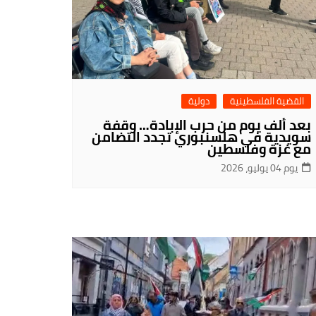
القضية الفلسطينية
دولية
بعد ألف يوم من حرب الإبادة… وقفة
سويدية في هلسنبوري تجدد التضامن
مع غزة وفلسطين
يوم 04 يوليو، 2026