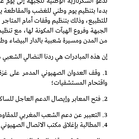
للتطبيع، وذلك بتنظيم وقفات أمام المتاج
من المدن ومسيرة شعبية بالدار البيضاء وطنجة يوم الأح
إن هذه المبادرات هي ردنا النضالي الشعبي 
1. وقف العدوان الصهيوني المدمر على غز
واقتحام المستشفيات؛
2. فتح المعابر وإيصال الدعم العاجل للساكنة المنكوبة وخاصة الماء والدواء والوقود؛
3. التعبير عن دعم الشعب المغربي للمقاومة الفلسطينية بمختلف أطرافها وأشكالها وعلى رأسها المقاومة المسلحة؛
4. المطالبة بإغلاق مكتب الاتصال الصهيوني بالرباط فوراً، وإلغاء اتفاقيات التطبيع مع العدو الصهيوني؛