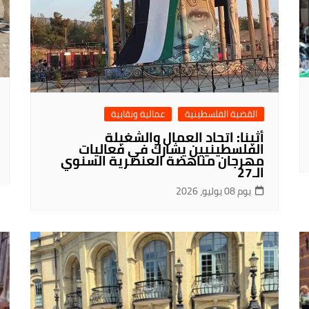
القضية الفلسطينية
عمالية ونقابية
أثينا: اتحاد العمال والشغيلة
الفلسطينيين يشارك في فعاليات
مهرجان مناهضة العنصرية السنوي
الـ27
يوم 08 يوليو، 2026