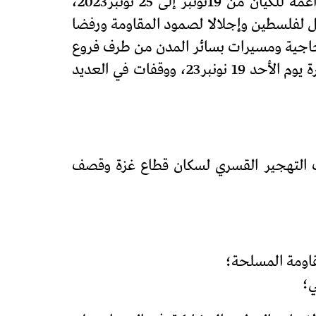
تدعو السكرتارية الوطنية للجبهة إلى يوم غضب وحملة المقاطعة للشركات والعلامات التجارية الداعمة للكيان من 19نونبر إلى 25 نونبر2023،
2023، في إطار الدعم الشعبي المتواصل لفلسطين وإجلالا لصمود المقاومة ورفضا
جاجية ومسيرات بسائر المدن من طرف فروع
الجبهة وفروع الهيآت المكونة لها، مع تنظيم مسيرات جهوية في كل من أكادير والمحمدية والقنيطرة يوم الأحد 19 نونبر23، ووقفات في العديد
ات التهجير القسري لسكان قطاع غزة وقصف