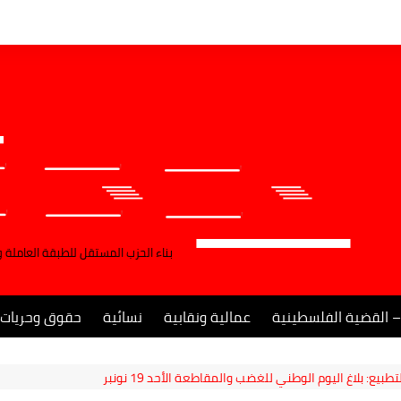
بناء الحزب المستقل للطبقة العاملة 
– القضية الفلسطينية
عمالية ونقابية
نسائية
حقوق وحريات
 بلاغ اليوم الوطني للغضب والمقاطعة الأحد 19 نونبر