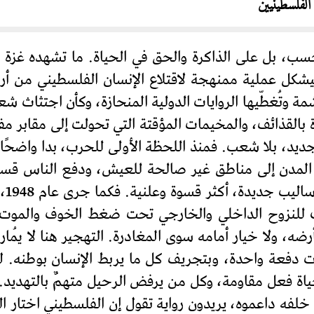
الفلسطينيين
حسب، بل على الذاكرة والحق في الحياة. ما تشهده غزة
شكل عملية ممنهجة لاقتلاع الإنسان الفلسطيني من أرض
ة وتُغطّيها الروايات الدولية المنحازة، وكأن اجتثاث ش
 بالقذائف، والمخيمات المؤقتة التي تحولت إلى مقابر 
د، بلا شعب. فمنذ اللحظة الأولى للحرب، بدا واضحًا 
المدن إلى مناطق غير صالحة للعيش، ودفع الناس قسرًا
ف للنزوح الداخلي والخارجي تحت ضغط الخوف والموت وا
ه، ولا خيار أمامه سوى المغادرة. التهجير هنا لا يُما
ات دفعة واحدة، وبتجريف كل ما يربط الإنسان بوطنه. لم 
ياة فعل مقاومة، وكل من يرفض الرحيل متهمٌ بالتهديد
خلفه داعموه، يريدون رواية تقول إن الفلسطيني اختار الر