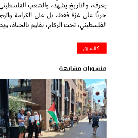
يعرف، والتاريخ يشهد، والشعب الفلسطيني ي
حربًا على غزة فقط، بل على الكرامة والو
الفلسطيني، تحت الركام، يقاوم بالحياة، وي
تصفّح
السابق
المقالات
منشورات مشابهة