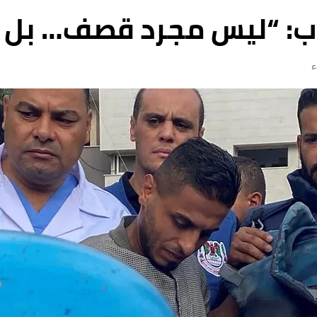
رب: “ليس مجرد قصف… بل اق
ء