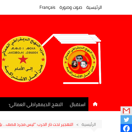
لتجاوز
لى
الرئيسية
صوت وصورة
Français
لمحتوى
استقبال
النهج الديمقراطي العمالي
المكتب السياسي
جريدة النهج الديمقراطي
الرئيسية
التهجير تحت نار الحرب: “ليس مجرد قصف… بل ا