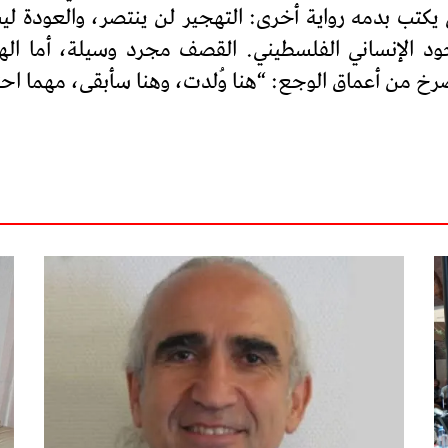
كتب بدمه رواية أخرى: التهجير لن ينتصر، والعودة ليس
جود الإنساني الفلسطيني. القصف مجرد وسيلة، أما الهد
صرخ من أعماق الوجع: “هنا وُلدت، وهنا سأبقى، مهما ا