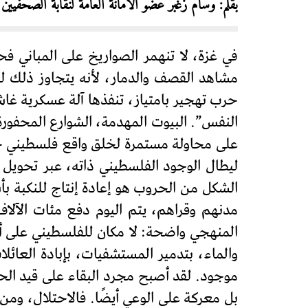
بقلم: وسام زغبر عضو الأمانة العامة لنقابة الصحفيين 
في غزة، لا تنهمر الصواريخ على المباني ف
مشاهد القصف والدمار، لأنه يتجاوز ذلك لي
حرب تهجير بامتياز، تنفذها آلة عسكرية غاشم
النفس”. البيوت المهدمة، الشوارع المحفورة
على محاولة مستمرة لخلق واقع فلسطيني جدي
ليطال الوجود الفلسطيني ذاته، عبر تحويل 
مدنهم وقراهم، يتم اليوم دفع مئات الآلا
المنهجي واضحة: لا مكان للفلسطيني على أرض
والماء، بتدمير المستشفيات، بإبادة العائل
موجود. لقد أصبح مجرد البقاء على قيد الح
بل معركة على الوعي أيضًا. فالاحتلال، ومن 