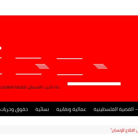
بناء الحزب المستقل للطبقة العاملة 
– القضية الفلسطينية
عمالية ونقابية
نسائية
حقوق وحريات
قتلاع للإنسان”