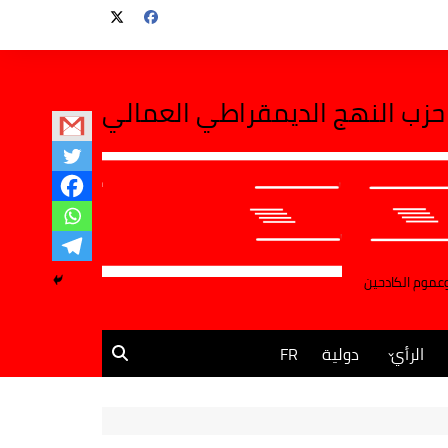
حزب النهج الديمقراطي العمالي
وعموم الكادحين
الرأي
دولية
FR
مقالات وآراء