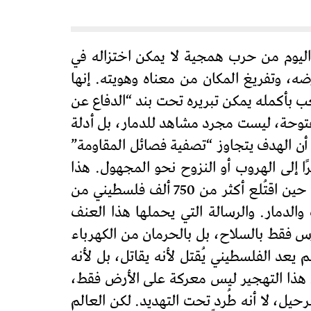
 اليوم من حرب همجية لا يمكن اختزاله في
ه، وتفريغ المكان من معناه وهويته. إنها
عب بأكمله يمكن تبريره تحت بند “الدفاع عن
مفتوحة، ليست مجرد مشاهد للدمار، بل أدلة
أن الهدف يتجاوز “تصفية فصائل المقاومة”
 إلى الهروب أو النزوح نحو المجهول. هذا
الشكل من الحروب هو إعادة إنتاج للنكبة بأساليب جديدة، أكثر قسوة وعلنية. فكما جرى عام 1948، حين اقتُلع أكثر من 750 ألف فلسطيني من
لدمار. والرسالة التي يحملها هذا العنف
رس فقط بالسلاح، بل بالحرمان من الكهرباء
يعد الفلسطيني يُقتل لأنه يقاتل، بل لأنه
. هذا التهجير ليس معركة على الأرض فقط،
حيل، لا أنه طُرد تحت التهديد. لكن العالم