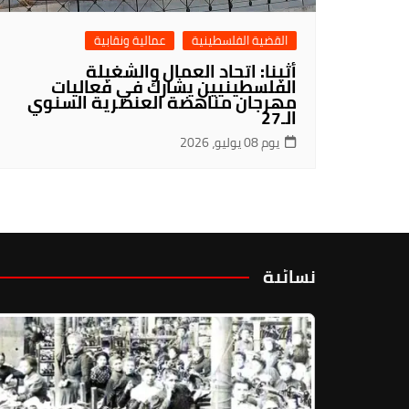
القضية الفلسطينية
عمالية ونقابية
أثينا: اتحاد العمال والشغيلة
الفلسطينيين يشارك في فعاليات
مهرجان مناهضة العنصرية السنوي
الـ27
يوم 08 يوليو، 2026
نسائية