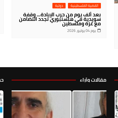
القضية الفلسطينية
دولية
بعد ألف يوم من حرب الإبادة… وقفة
سويدية في هلسنبوري تجدد التضامن
مع غزة وفلسطين
يوم 04 يوليو، 2026
مقالات وآراء
حق