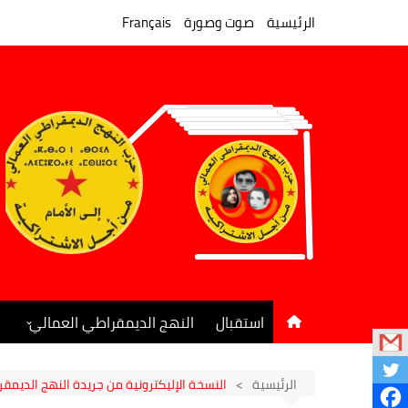
لتجاوز
لى
الرئيسية
صوت وصورة
Français
لمحتوى
استقبال
النهج الديمقراطي العمالي
المكتب السياسي
جريدة النهج الديمقراطي
الرئيسية
النسخة الإليكترونية من جريدة النهج الديمقراط