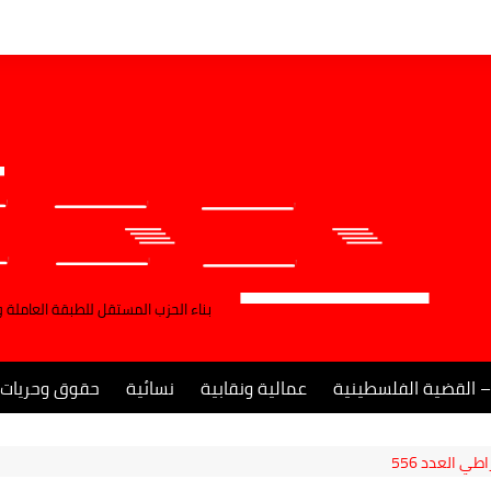
بناء الحزب المستقل للطبقة العاملة 
– القضية الفلسطينية
عمالية ونقابية
نسائية
حقوق وحريات
ي العدد 556