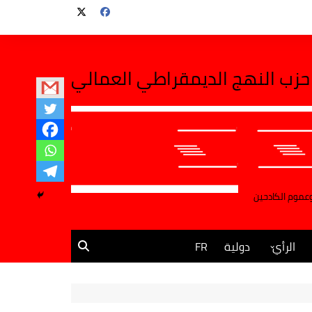
حزب النهج الديمقراطي العمالي
وعموم الكادحين
الرأي
دولية
FR
مقالات وآراء