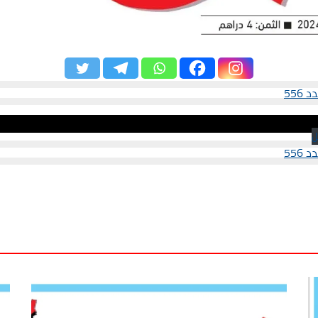
556
ل
556