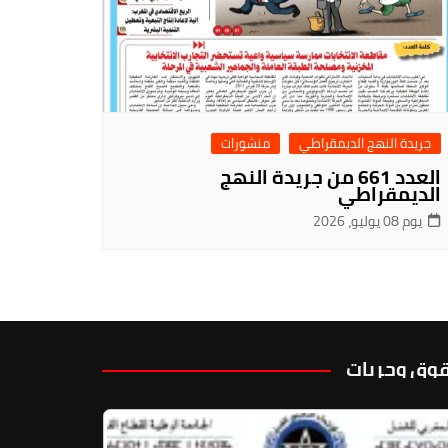
جريدة النهج الديمقراطي
منشورات
العدد 661 من جريدة النهج
الديمقراطي
يوم 08 يوليو، 2026
وق وحريات