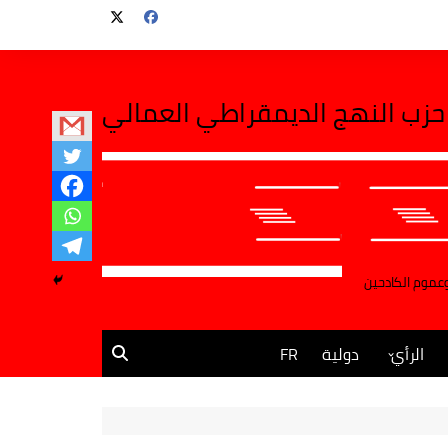
حزب النهج الديمقراطي العمالي
وعموم الكادحين
الرأي
دولية
FR
مقالات وآراء