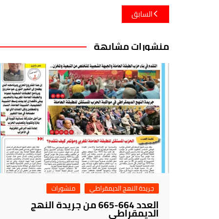
تصفّح
السابق
المقالات
منشورات مشابهة
جريدة النهج الديمقراطي
منشورات
العدد 664-665 من جريدة النهج
الديمقراطي