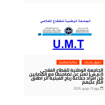
حقوق وحريات
عمالية ونقابية
الجامعة الوطنية للقطاع الفلاحي
(إ.م.ش) تعبر عن تضامنها مع المصابين
من افراد جماعة رياح القبلية اثر اطلاق
النار عليهم
يوم 15 يوليو، 2026