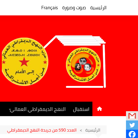
لتجاوز
لى
الرئيسية
صوت وصورة
Français
لمحتوى
استقبال
النهج الديمقراطي العمالي
المكتب السياسي
جريدة النهج الديمقراطي
الرئيسية
العدد 590 من جريدة النهج الديمقراطي