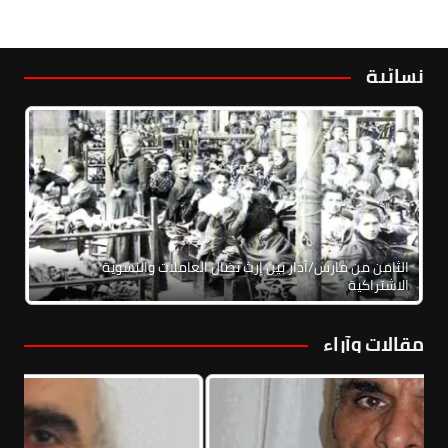
نسائية
الثامن من مارس/آذار بين إرث نضال العاملات والنسوية
الاشتراكية
مقالات وآراء