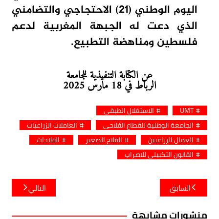
اليوم الوطني (21) الاحتجاجي والتضامني
الذي دعت له الجبهة المغربية لدعم
فلسطين ومناهضة التطبيع.
عن الكتابة التنفيذية للجامعة
الرباط في 18 مارس 2025
UMT
الاستغلال الطبقي
الجامعة الوطنية للقطاع الفلاحي
العاملات الزراعيات
العمال الزراعيين
الفلاح الصغير
الفلاحات
القانون التكبيلي للاضراب
تصفّح
السابق
التالي
المقالات
منشورات مشابهة