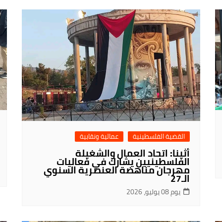
القضية الفلسطينية
عمالية ونقابية
أثينا: اتحاد العمال والشغيلة
الفلسطينيين يشارك في فعاليات
مهرجان مناهضة العنصرية السنوي
الـ27
يوم 08 يوليو، 2026