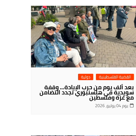
القضية الفلسطينية
دولية
بعد ألف يوم من حرب الإبادة… وقفة
سويدية في هلسنبوري تجدد التضامن
مع غزة وفلسطين
يوم 04 يوليو، 2026