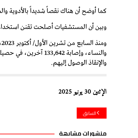
كما أوضح أن هناك نقصاً شديداً بالأدوية وال
وبين أن المستشفيات أصلحت تقنن استخدام المس
والنساء، وإصابة 3,642
والإنقاذ الوصول إليهم.
الإثنين 30 يونيو 2025
تصفّح
السابق
المقالات
منشورات مشابهة