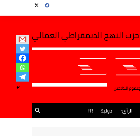
حزب النهج الديمقراطي العمالي
وعموم الكادحين
الرأي
دولية
FR
مقالات وآراء