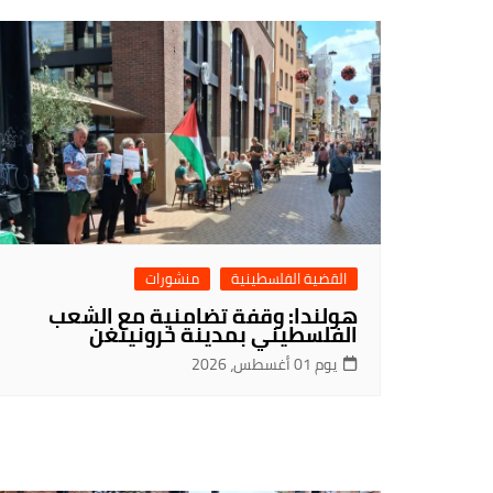
القضية الفلسطينية
منشورات
هولندا: وقفة تضامنية مع الشعب
الفلسطيني بمدينة خرونينغن
يوم 01 أغسطس، 2026