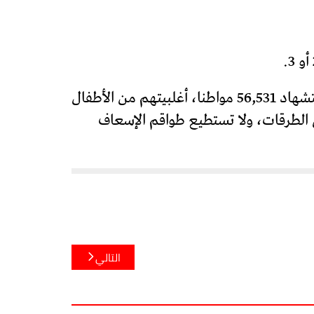
ومنذ السابع من تشرين الأول/ أكتوبر 2023، بدأت قوات الاحتلال عدوانا على قطاع غزة، أسفر عن استشهاد 56,531 مواطنا، أغلبيتهم من الأطفال
لركام وفي الطرقات، ولا تستطيع طواقم الإسعاف
التالي