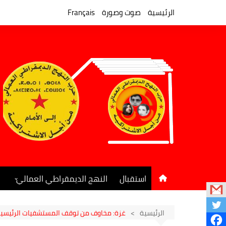
لتجاوز
لى
الرئيسية
صوت وصورة
Français
لمحتوى
استقبال
النهج الديمقراطي العمالي
المكتب السياسي
جريدة النهج الديمقراطي
الرئيسية
غزة: مخاوف من توقف المستشفيات الرئيسية