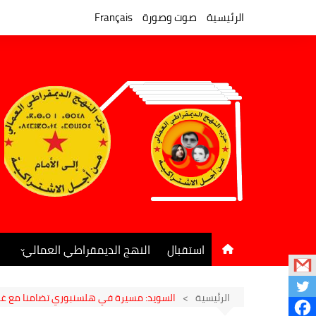
لتجاوز
لى
الرئيسية
صوت وصورة
Français
لمحتوى
استقبال
النهج الديمقراطي العمالي
المكتب السياسي
جريدة النهج الديمقراطي
الرئيسية
السويد: مسيرة في هلسنبوري تضامنا مع غز