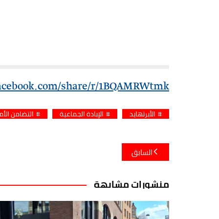
acebook.com/share/r/1BQAMRWtmk/
الأبرتهايد
الإبادة الجماعية
التضامن الأ
تصفّح
السابق
المقالات
منشورات مشابهة