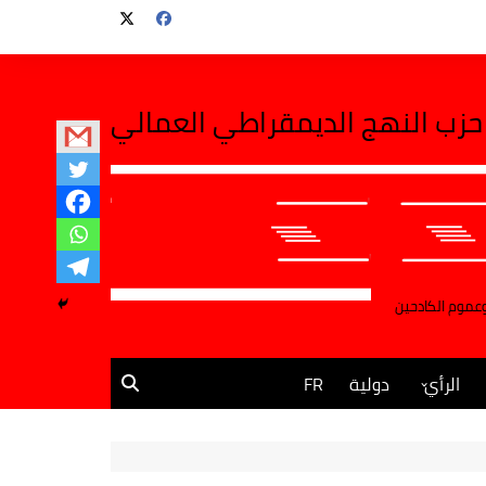
حزب النهج الديمقراطي العمالي
وعموم الكادحين
الرأي
دولية
FR
مقالات وآراء