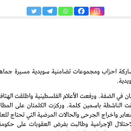
شاركة احزاب ومجموعات تضامنية سويدية مسيرة جماه
يدية.
ن في الضفة. ورفعت الأعلام الفلسطينية واطلقت الهتافا
الناشطة باسمين كلمة. وركزت الكلمتان على المطالب
معابر واخراج الجرحى والحالات المرضية التي تحتاج للعل
حتلال الإجرامية وطالبت بفرض العقوبات على حكومة 