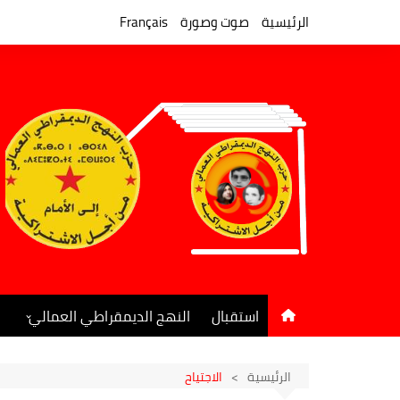
لتجاوز
لى
الرئيسية
صوت وصورة
Français
لمحتوى
استقبال
النهج الديمقراطي العمالي
المكتب السياسي
جريدة النهج الديمقراطي
الرئيسية
الاجتياح