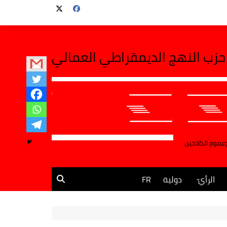
حزب النهج الديمقراطي العمالي
وعموم الكادحين
الرأي
دولية
FR
مقالات وآراء