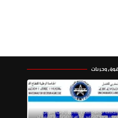
وق وحريات
الجامعة الوطنية للقطاع الفلاحي (إ.م.ش) تعبر عن
تضامنها مع المصابين من افراد جماعة رياح القبلية اثر