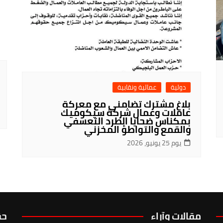
دولية
عمالية ونقابية
بلاغ مشترك تضامني مع معركة
عاملات وعمال شركة سيكوميك
بمكناس ضحايا الطرد التعسفي
والقمع والتواطؤ المخزني
يوم 25 يونيو، 2026
مقالات وآراء
حق