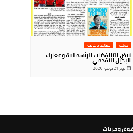
دولية
عمالية ونقابية
نبض التناقضات الرأسمالية ومعارك
البديل التقدمي
يوم 21 يونيو، 2026
وق وحريات