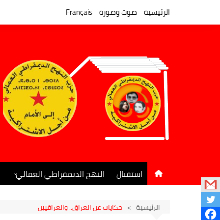
لتجاوز
لى
الرئيسية
صوت وصورة
Français
لمحتوى
استقبال
النهج الديمقراطي العمالي
المكتب السياسي
جريدة النهج الديمقراطي
الرئيسية
حكايات عن العراق.. والعراقيين