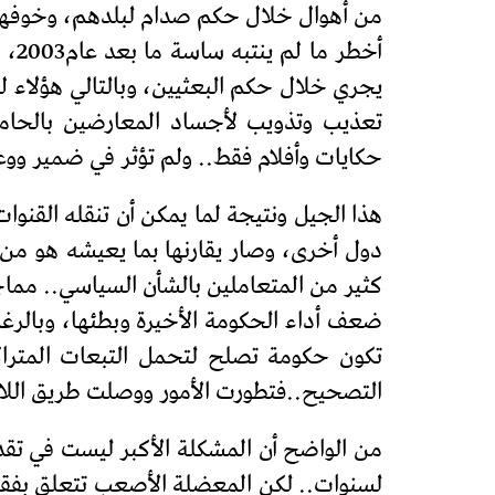
من أهوال خلال حكم صدام لبلدهم، وخوفهم 
أخط
يجري خلال حكم البعثيين، وبالتالي هؤلاء ل
تعذيب وتذويب لأجساد المعارضين بالحامض
حكايات وأفلام فقط.. ولم تؤثر في ضمير ووع
هذا الجيل ونتيجة لما يمكن أن تنقله القنوا
دول أخرى، وصار يقارنها بما يعيشه هو من 
كثير من المتعاملين بالشأن السياسي.. مما
ضعف أداء الحكومة الأخيرة وبطئها، وبالرغم
تكون حكومة تصلح لتحمل التبعات المتراكم
التصحيح..فتطورت الأمور ووصلت طريق اللا
من الواضح أن المشكلة الأكبر ليست في تقد
لسنوات.. لكن المعضلة الأصعب تتعلق بفقد