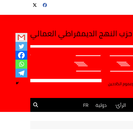
حزب النهج الديمقراطي العمالي
وعموم الكادحين
الرأي
دولية
FR
مقالات وآراء