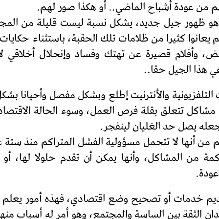
من عودة أشباح الماضي.. أو هكذا صور لهم.
ر ما لم ينتبه ساسة ما بعد عام2003، هو ظهور جيل جديد، يشكل نسبة ليست
م يعانوا كثيرا من ظلامات تلك الحقبة، باستثناء حكايا
، وأفلام قصيرة عن تهتك وفساد وإنحلال أخلاقي لأول
ي هذا الجيل حقا..
ت التلفزيونية والأنترنيت إطلع وبشكل مفصل وأحيانا بشكل
مشاكل تتعلق بقلة فرص العمل، وسوء الحالة الاقتصادية
جعله يصل حد الغليان لينفجر.
 من أنها لا تتحمل مسؤولية الفشل المتراكم منذ ستة ع
ة من المشاكل، وأنها يمكن أن تقدم حلولا لها، أو 
عودة.
يم خدمات أو تصحيح وضع اقتصادي، فهذه أمور يعلم الجم
ان الثقة بين الساسة والمجتمع، وهو أمر له أسباب منه