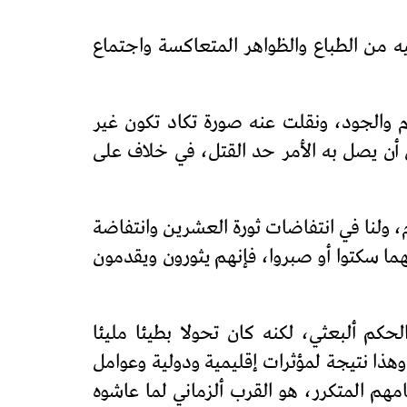
ه من الطباع والظواهر المتعاكسة واجتماع
م والجود، ونقلت عنه صورة تكاد تكون غير
 أن يصل به الأمر حد القتل، في خلاف على
ام، ولنا في انتفاضات ثورة العشرين وانتفاضة
أنهم مهما سكتوا أو صبروا، فإنهم يثورون ويقدمون
ا عاشوه خلال حقبة الحكم ألبعثي، لكنه كان تحولا بطيئا مليئا
وهذا نتيجة لمؤثرات إقليمية ودولية وعوامل
هم المتكرر، هو القرب ألزماني لما عاشوه