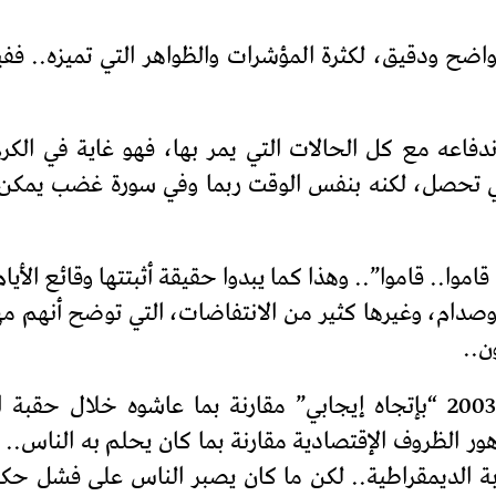
ح ودقيق، لكثرة المؤشرات والظواهر التي تميزه.. ففي
دفاعه مع كل الحالات التي يمر بها، فهو غاية في الكر
التي تحصل، لكنه بنفس الوقت ربما وفي سورة غضب يمكن
قاموا.. قاموا”.. وهذا كما يبدوا حقيقة أثبتتها وقائع الأي
1991ضد حكم البعث وصدام، وغيرها كثير من الانتفاضات، التي توضح 
ن..
بالرغم من تغير حياة العراقيين بعد عام 2003 “بإتجاه إيجابي” مقارنة بم
ر الظروف الإقتصادية مقارنة بما كان يحلم به الناس.. 
بة الديمقراطية.. لكن ما كان يصبر الناس على فشل حكام