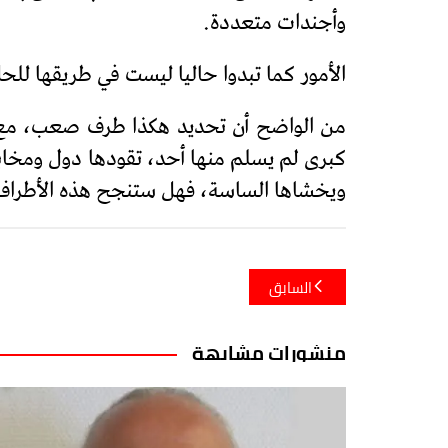
وأجندات متعددة.
الأمور كما تبدوا حاليا ليست في طريقها ل
من الواضح أن تحديد هكذا طرف صعب، مع ك
كبرى لم يسلم منها أحد، تقودها دول ومخابر
ويخشاها الساسة، فهل ستنجح هذه الأطراف ف
تصفّح
السابق
المقالات
منشورات مشابهة