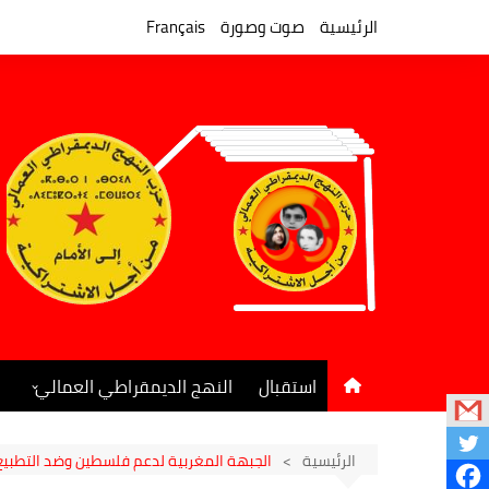
لتجاوز
لى
الرئيسية
صوت وصورة
Français
لمحتوى
استقبال
النهج الديمقراطي العمالي
المكتب السياسي
جريدة النهج الديمقراطي
الرئيسية
الجبهة المغربية لدعم فلسطين وضد التطبيع 