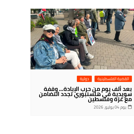
القضية الفلسطينية
دولية
بعد ألف يوم من حرب الإبادة… وقفة
سويدية في هلسنبوري تجدد التضامن
مع غزة وفلسطين
يوم 04 يوليو، 2026