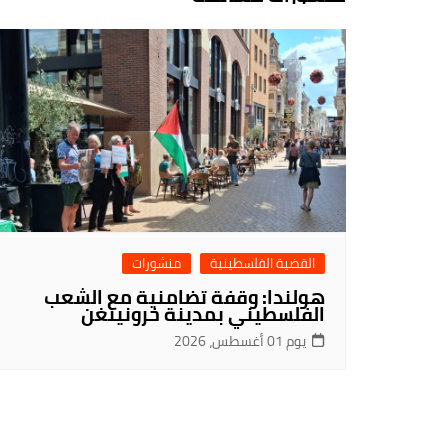
القضية الفلسطينية
منشورات
هولندا: وقفة تضامنية مع الشعب
الفلسطيني بمدينة خرونينغن
يوم 01 أغسطس، 2026