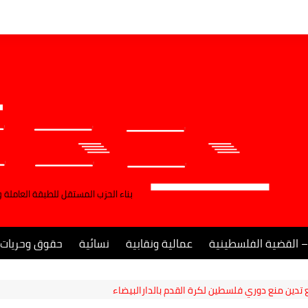
بناء الحزب المستقل للطبقة العاملة 
– القضية الفلسطينية
عمالية ونقابية
نسائية
حقوق وحريات
تدين منع دوري فلسطين لكرة القدم بالدارالبيضاء