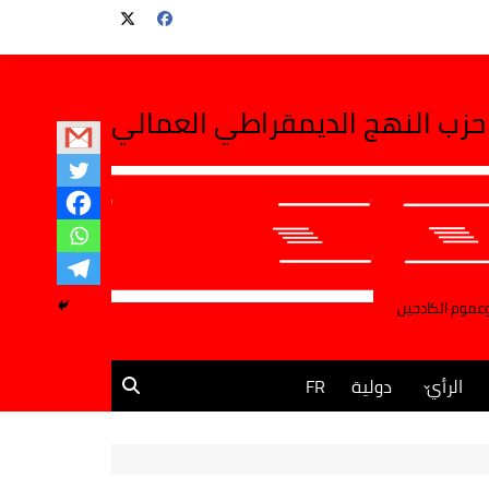
حزب النهج الديمقراطي العمالي
وعموم الكادحين
الرأي
دولية
FR
مقالات وآراء