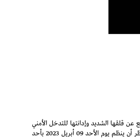
 عن قلقها الشديد وإدانتها للتدخل الأمني
الغير المبرر وما أفضى إليه من منع لفعاليات النسخة الأولى لدوري فلسطين، الذي كان من المنتظر أن ينظم يوم الأحد 09 أبريل 2023 بأحد