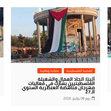
القضية الفلسطينية
عمالية ونقابية
أثينا: اتحاد العمال والشغيلة
الفلسطينيين يشارك في فعاليات
مهرجان مناهضة العنصرية السنوي
الـ27
يوم 08 يوليو، 2026