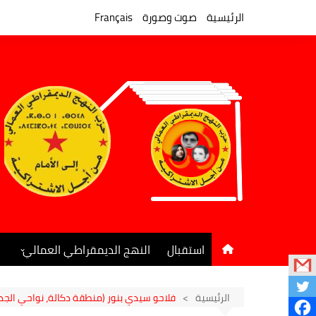
لتجاوز
لى
الرئيسية
صوت وصورة
Français
لمحتوى
استقبال
النهج الديمقراطي العمالي
المكتب السياسي
جريدة النهج الديمقراطي
الرئيسية
فلاحو سيدي بنور (منطقة دكالة، نواحي الج