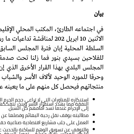
بیان
في اجتماعه الطارئ، المكتب المحلي الإقليم
الاثنين 10 ابريل 202 لمنا
السلطة المحلية إبان فترة المجلس السابق 
للفلاحين بسيدي بنور فما زلنا تحت صدمة
المجلس البلدي بهذا القرار الأخرق الذي 
وحرقا للمورد الوحيد لألاف الأسر والشباب
منتجاتهم فيحصل كل منهم على ما يعينه على إ
استنكاره للمناورات التي لا تراعي حجم الجر
النفقة مما يهدد استقرار الأسر وينذر بتفككه
إلى الإجرام عندما تسد أمامهم كل السبل.
مطالبته بوقف نقل رحبة البهائم وفصلها عن 
العمل على جلب مشاريع اقتصادية صناعية حقيق
والتوقف عن تسويق الوهم للساكنة بالحديث عن 
إذا كان المجلس يفكر جديا في تحويل السوق خا