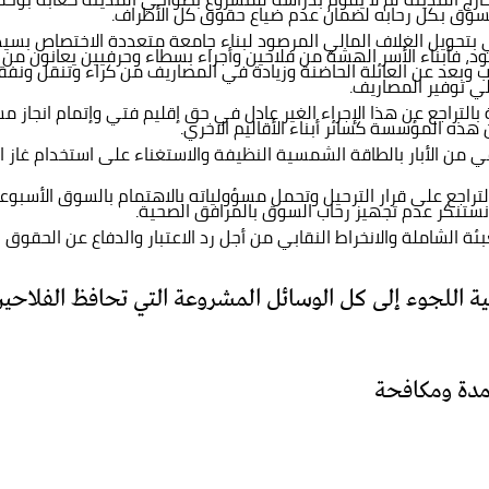
السوق بكل رحابه لضمان عدم ضياع حقوق كل الأطراف.
الي بتحويل الغلاف المالي المرصود لبناء جامعة متعددة الاختصاص بسي
د، فأبناء الأسر الهشة من فلاحين وأجراء بسطاء وحرفيين يعانون من 
 وبعد عن العائلة الحاضنة وزيادة في المصاريف من كراء وتنقل ونفقة
ي توفير المصاريف.
ة بالتراجع عن هذا الإجراء الغير عادل في حق إقليم فتي وإتمام انجاز
ن هذه المؤسسة كسائر أبناء الأقاليم الاخري.
من الأبار بالطاقة الشمسية النظيفة والاستغناء على استخدام غاز ا
تراجع على قرار الترحيل وتحمل مسؤولياته بالاهتمام بالسوق الأسبوع
نستنكر عدم تجهيز رحاب السوق بالمرافق الصحية.
بئة الشاملة والانخراط النقابي من أجل رد الاعتبار والدفاع عن الحق
ية اللجوء إلى كل الوسائل المشروعة التي تحافظ الفلاح
مدة ومكافحة