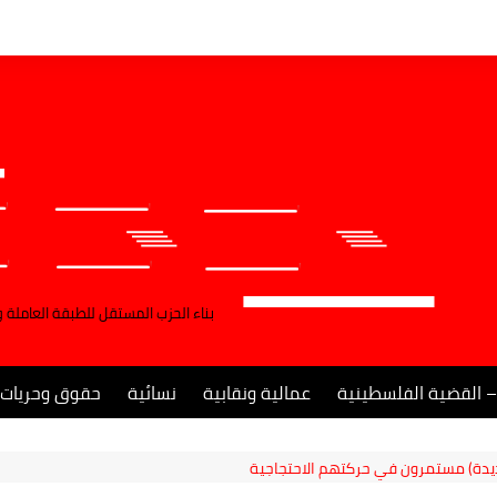
بناء الحزب المستقل للطبقة العاملة 
– القضية الفلسطينية
عمالية ونقابية
نسائية
حقوق وحريات
ديدة) مستمرون في حركتهم الاحتجاجية