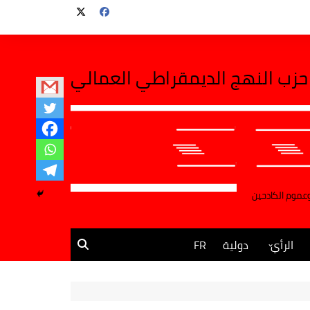
حزب النهج الديمقراطي العمالي
وعموم الكادحين
الرأي
دولية
FR
مقالات وآراء