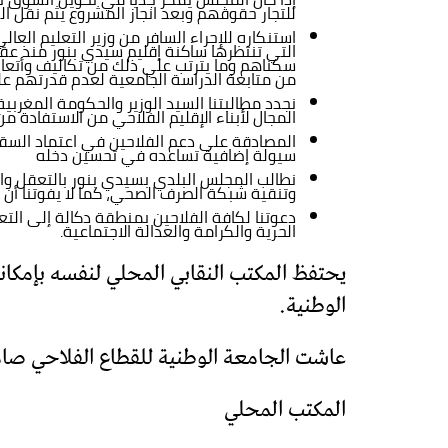
للتجار حقوقهم وبعد انجاز المشروع يثم نقل 
استنكاره للإجراء السافر من وزير التعليم الع
التي تنتظرها ساكنة إقليم سيدي بنور منذ عقو
سكناهم وما يترتب علي ذلك من تكاليف وأتعاب
من متابعة الدراسة الجامعية لعدم قدرتهم عل
نجدد مطالبتنا السيد الوزير والحكومة المغربي
المجال لأبناء الإقليم الفلاحي من الاستفادة م
المصادقة على دعم الفلاحين في اعتماد السقي 
سيولة إضافية تساعده في تحسين دخله
نطالب المجلس البلدي بسيدي بنور بالتعقل وال
وتنقية شبكة الصرف الصحي، كما لا يفوتنا أن 
دعوتنا لكافة الفلاحين بمنطقة دكالة إلى التع
الحرية والكرامة والعدالة الاجتماعية.
يحتفظ المكتب النقابي المحلي لنفسه بإمكان
الوطنية.
عاشت الجامعة الوطنية للقطاع الفلاحي صا
المكتب المحلي