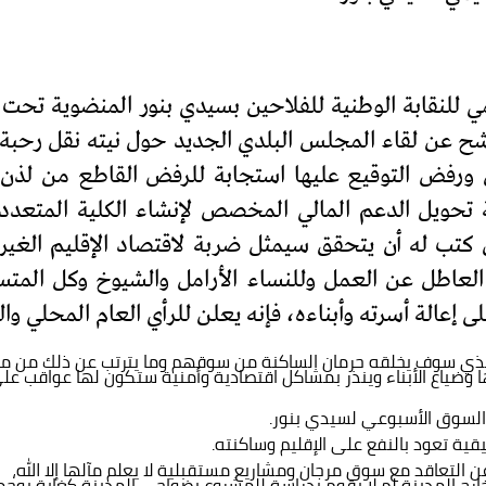
ي للنقابة الوطنية للفلاحين بسيدي بنور المنضوية تحت ل
قشة تداعيات ما رشح عن لقاء المجلس البلدي الجديد حول نيته نق
ورفض التوقيع عليها استجابة للرفض القاطع من لذن الف
 تحويل الدعم المالي المخصص لإنشاء الكلية المتعد
إن كتب له أن يتحقق سيمثل ضربة لاقتصاد الإقليم الغي
 العاطل عن العمل وللنساء الأرامل والشيوخ وكل المت
عالة أسرته وأبناءه، فإنه يعلن للرأي العام المحلي وا
م الذي سوف يخلقه حرمان الساكنة من سوقهم وما يترتب عن ذلك من مش
ا وضياع الأبناء وينذر بمشاكل اقتصادية وأمنية ستكون لها عواقب عل
السوق الأسبوعي لسيدي بنور.
ية تعود بالنفع على الإقليم وساكنته.
التعاقد مع سوق مرجان ومشاريع مستقبلية لا يعلم مآلها إلا الله،
رج المدينة لم لا يقوم بدراسة للمشروع بضواحي المدينة كغابة بوحم