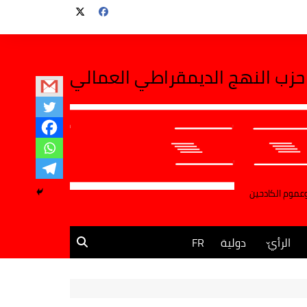
حزب النهج الديمقراطي العمالي
وعموم الكادحين
الرأي
دولية
FR
مقالات وآراء