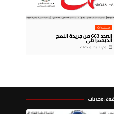
منشورات
العدد 663 من جريدة النهج
الديمقراطي
يوم 30 يوليو، 2026
وق وحريات