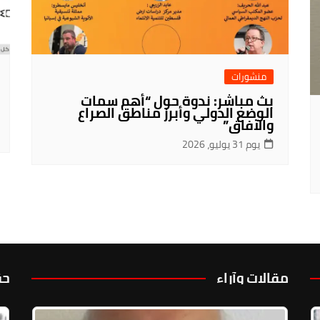
منشورات
بث مباشر: ندوة حول “أهم سمات
الوضع الدولي وأبرز مناطق الصراع
والآفاق”
يوم 31 يوليو، 2026
مقالات وآراء
حق