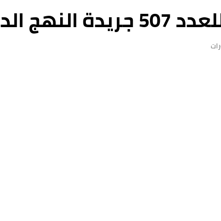
 الديمقراطي
ات