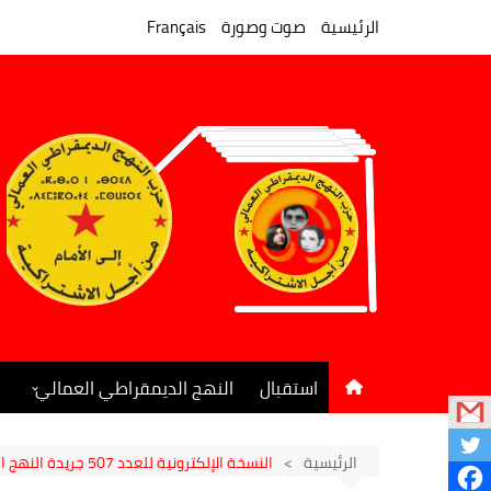
لتجاوز
لى
الرئيسية
صوت وصورة
Français
لمحتوى
استقبال
النهج الديمقراطي العمالي
المكتب السياسي
جريدة النهج الديمقراطي
الرئيسية
النسخة الإلكترونية للعدد 507 جريدة النهج الديمقراطي