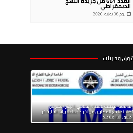
العدد 661 من جريدة النهج
الديمقراطي
يوم 08 يوليو، 2026
وق وحريات
الجامعة الوطنية للقطاع الفلاحي (إ.م.ش) تعبر عن
تضامنها مع المصابين من افراد جماعة رياح القبلية اثر
اطلاق النار عليهم
ة الرقمية للرأسمالية