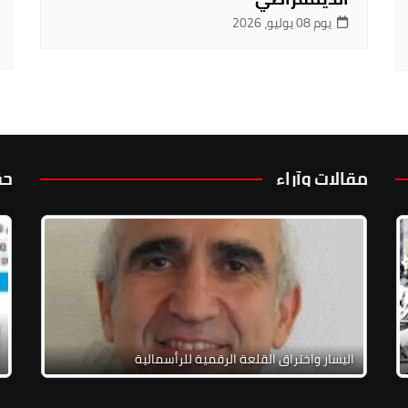
يوم 08 يوليو، 2026
مقالات وآراء
حق
حول
ق الإطاري الخاص بلبنان: مخاطر ثالوث الاستسلام
عائلات المختطفين مجهولي المصير: وقفة الحقيقة من
يع والحرب الأهلية
أجل الحقيقة، الإنصاف، الذاكرة وضد الإفلات من العقاب
اليسار واختراق القلع