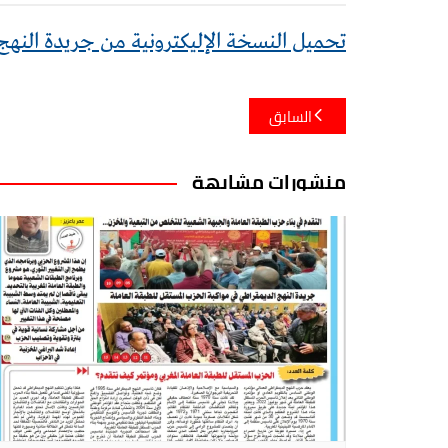
تحميل النسخة الإليكترونية من جريدة النهج ا
تصفّح
السابق
المقالات
منشورات مشابهة