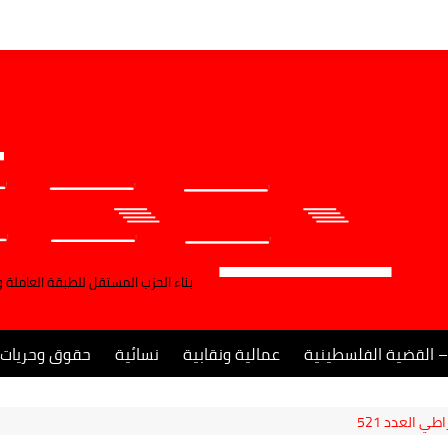
بناء الحزب المستقل للطبقة العاملة 
– القضية الفلسطينية
عمالية ونقابية
نسائية
حقوق وحريات
ي العدد 521