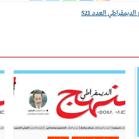
لديمقراطي العدد 521