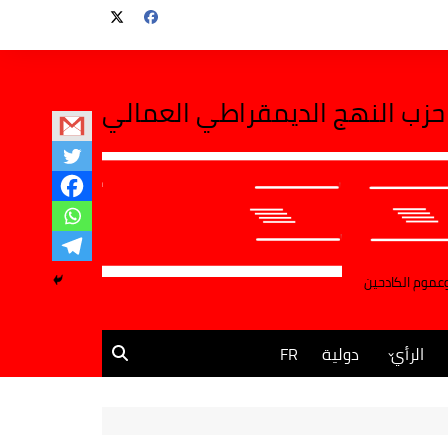
حزب النهج الديمقراطي العمالي
وعموم الكادحين
الرأي
دولية
FR
مقالات وآراء