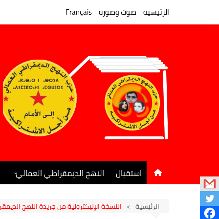
لتجاوز
لى
الرئيسية
صوت وصورة
Français
لمحتوى
استقبال
النهج الديمقراطي العمالي
المكتب السياسي
جريدة النهج الديمقراطي
الرئيسية
النسخة الإليكترونية من جريدة النهج الديمقراط