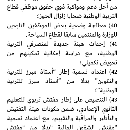
من أجل دعم ومواكبة ذوي حقوق موظفي قطاع
التربية الوطنية ضحايا زلزال الحوز؛
40) معالجة وضعية بعض الموظفين التابعين
للوزارة والمنتمين سابقا لقطاع السياحة.
41) إحداث هيئة جديدة لمتصرفي التربية
الوطنية، مع دراسة إمكانية تمكينهم من
تعويض تكميلي؛
42) اعتماد تسمية إطار “أستاذ مبرز للتربية
والتكوين” بدلا من “أستاذ مبرز للتربية
الوطنية”؛
43) التنصيص على إطار مفتش تربوي للتعليم
الثانوي الإعدادي، ضمن مكونات هيئة التفتيش
والتأطير والمراقبة والتقييم، مع اعتماد تسمية
“مفتش الشؤون المالية “بدلا من “مفتش