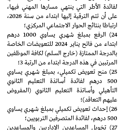
لفائدة الأطر التي ينتهي مسارها المهني فيها،
على أن تتم الترقية إليها ابتداء من سنة 2026،
ارتباطا بنتائج الحوار الاجتماعي المركزي؛
24) الرفع بمبلغ شهري يساوي 1000 درهم
ابتداء من فاتح يناير 2024 للتعويضات الخاصة
بالدرجة الممتازة (خارج السلم) لكافة الموظفين
المرتبين في هذه الدرجة ابتداء من الرتبة 3؛
25) منح تعويض تكميلي، بمبلغ شهري يساوي
500 درهم لفائدة أساتذة التعليم الثانوي
التأهيلي وأساتذة التعليم الثانوي (المفروض
عليهم التعاقد)؛
26) إحداث تعويض تكميلي بمبلغ شهري يساوي
500 درهم، لفائدة المتصرفين التربويين؛
27) تخويل المساعدين الإداريين والمساعدين