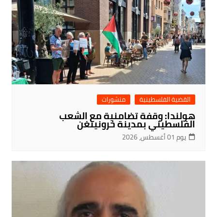
القضية الفلسطينية
منشورات
هولندا: وقفة تضامنية مع الشعب
الفلسطيني بمدينة خرونينغن
يوم 01 أغسطس، 2026