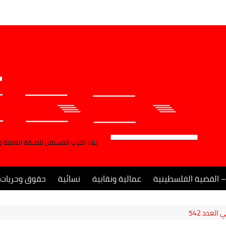
بناء الحزب المستقل للطبقة العاملة 
– القضية الفلسطينية
عمالية ونقابية
نسائية
حقوق وحريات
لعدد 542