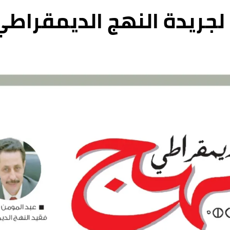
لجريدة النهج الديمقراطي ال