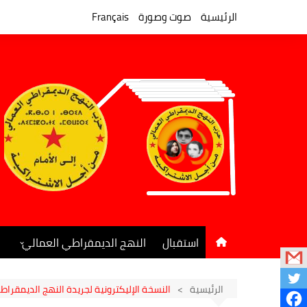
لتجاوز
لى
الرئيسية
صوت وصورة
Français
لمحتوى
استقبال
النهج الديمقراطي العمالي
المكتب السياسي
جريدة النهج الديمقراطي
الرئيسية
النسخة الإليكترونية لجريدة النهج الديمقراطي ا