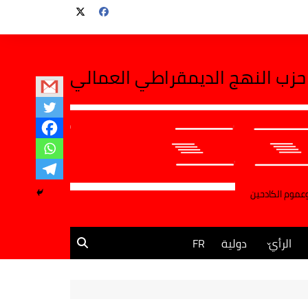
حزب النهج الديمقراطي العمالي
وعموم الكادحين
الرأي
دولية
FR
مقالات وآراء