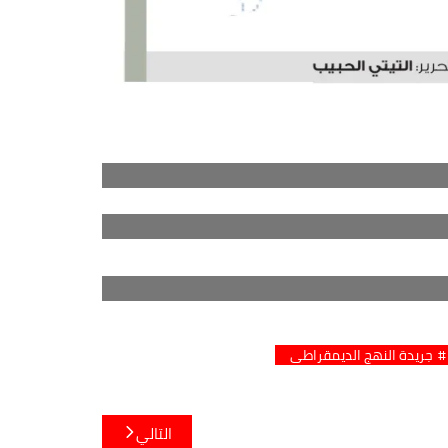
جريدة النهج الديمقراطي
التالي