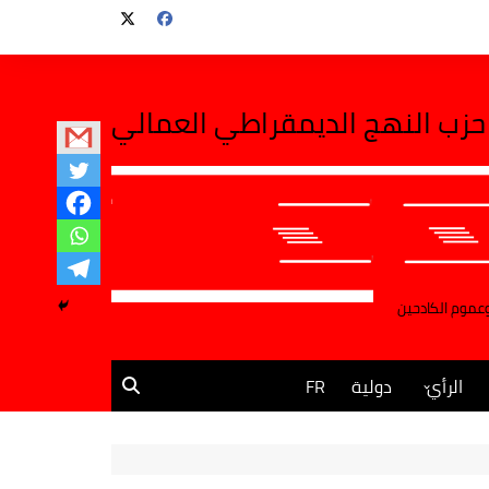
حزب النهج الديمقراطي العمالي
وعموم الكادحين
الرأي
دولية
FR
مقالات وآراء