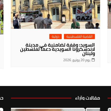
القضية الفلسطينية
دولية
السويد: وقفة تضامنية في مدينة
لاندسكرونا السويدية دعماً لفلسطين
ولبنان
يوم 20 يونيو، 2026
مقالات وآراء
حق