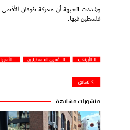
وشددت الجبهة أن معركة طوفان الأقصى ه
فلسطين فيها.
الأبرتهايد
الأسرى الفلسطينيين
الأسيرا
تصفّح
السابق
المقالات
منشورات مشابهة