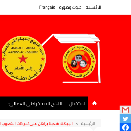
لتجاوز
لى
الرئيسية
صوت وصورة
Français
لمحتوى
استقبال
النهج الديمقراطي العمالي
المكتب السياسي
جريدة النهج الديمقراطي
الرئيسية
الجبهة: شعبنا يراهن على تحركات الشعوب ا