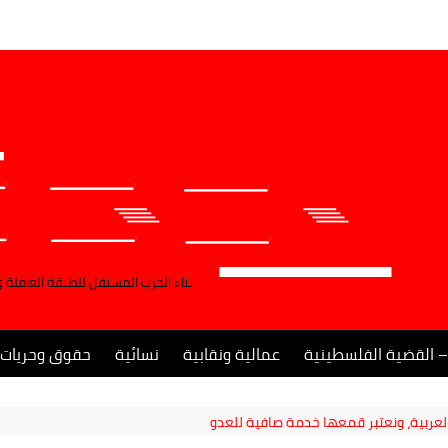
بناء الحزب المستقل للطبقة العاملة 
– القضية الفلسطينية
عمالية ونقابية
نسائية
حقوق وحريات
لعربية، ونعتبر قمعها خدمة صافية للعدو