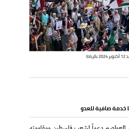
اط
ا خدمة صافية للعدو
ن العواصم دعماً لشعب فلسطين ومقاومته