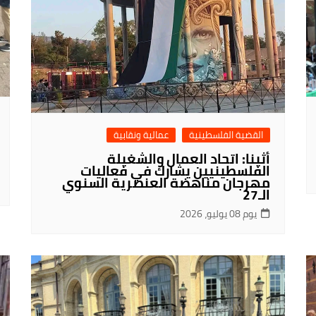
القضية الفلسطينية
عمالية ونقابية
أثينا: اتحاد العمال والشغيلة
الفلسطينيين يشارك في فعاليات
مهرجان مناهضة العنصرية السنوي
الـ27
يوم 08 يوليو، 2026