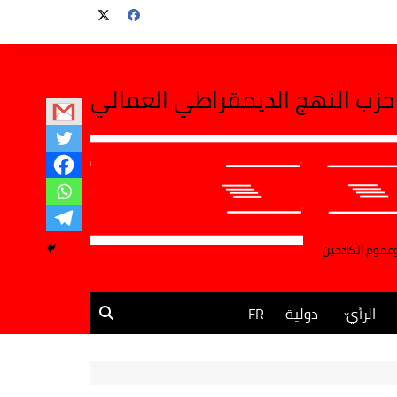
حزب النهج الديمقراطي العمالي
وعموم الكادحين
الرأي
دولية
FR
مقالات وآراء