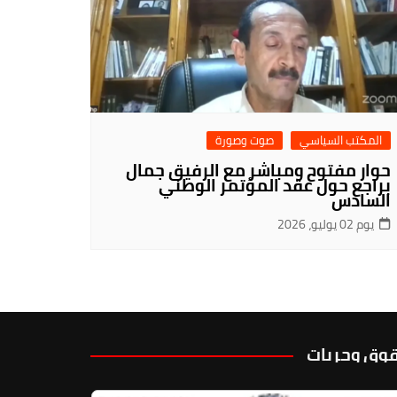
المكتب السياسي
صوت وصورة
حوار مفتوح ومباشر مع الرفيق جمال
براجع حول عقد المؤتمر الوطني
السادس
يوم 02 يوليو، 2026
وق وحريات