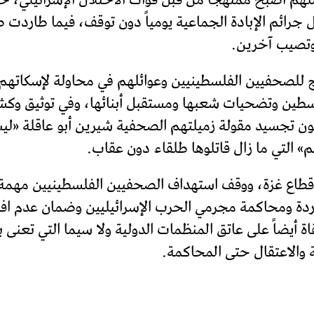
جرائم الإبادة الجماعية يومياً دون توقف، فيما طاردت طا
وتصيب آخرين.
ج للصحفيين الفلسطينيين وعوائلهم في محاولة لإسكاتهم
لسطين وتضحيات شعبها ومستقبل أبنائها، وفي توثيق و
ن تجسيد مقولة زميلتهم الصحفية شيرين أبو عاقلة «ليس س
» التي ما زال قاتلوها طلقاء دون عقاب.
ي قطاع غزة، ووقف استهداف الصحفيين الفلسطينيين مهمة 
ردة ومحاكمة مجرمي الحرب الإسرائيليين وضمان عدم افلا
 أيضاً على عاتق المنظمات الدولية ولا سيما التي تعن
 والاعتقال حتى المحاكمة.