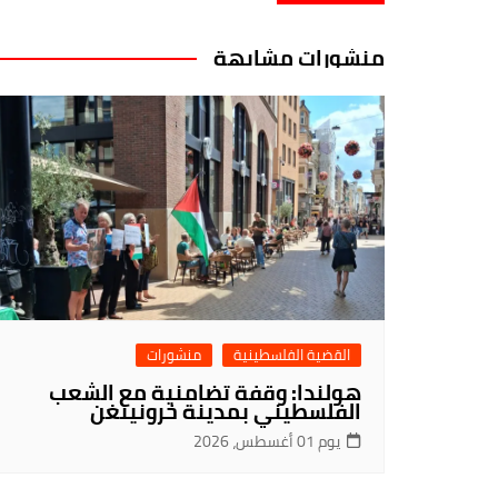
منشورات مشابهة
القضية الفلسطينية
منشورات
هولندا: وقفة تضامنية مع الشعب
الفلسطيني بمدينة خرونينغن
يوم 01 أغسطس، 2026