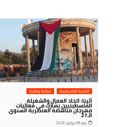
القضية الفلسطينية
عمالية ونقابية
أثينا: اتحاد العمال والشغيلة
الفلسطينيين يشارك في فعاليات
مهرجان مناهضة العنصرية السنوي
الـ27
يوم 08 يوليو، 2026