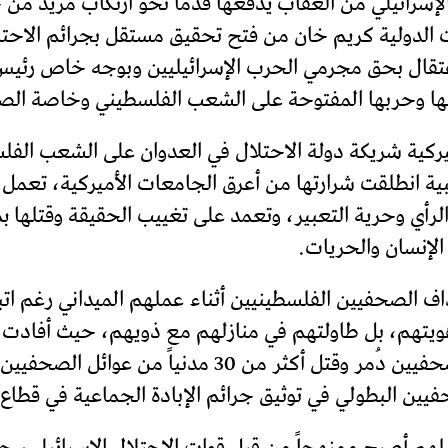
الإسرائيلي من العقاب يدفعها قدماً نحو ارتكاب مزيد من
يات الدولية كريم خان من فتح تحقيق مستقل بجرائم الاح
عتقال بحق مجرمي الحرب الإسرائيليين وبوجه خاص رئيس ح
نها وحربها المفتوحة على الشعب الفلسطيني وخاصة الص
يركية شريكة دولة الاحتلال في العدوان على الشعب الفل
ية انطلقت شرارتها من أعرق الجامعات الأميركية، تعمل 
لرأي وحرية التعبير، وتعمد على تغييب الحقيقة وقتلها 
الإنسان والحريات.
اف الصحفيين الفلسطينيين أثناء عملهم الميداني رغم اتبا
ويتهم، بل طاولتهم في منازلهم مع ذويهم، حيث أفادت ت
الصحفيين الفلسطينيين أن 77 منزلاً يعود لصحفيين دُم
ين البطولي في توثيق جرائم الإبادة الجماعية في قطاع 