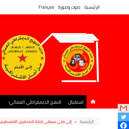
لتجاوز
لى
الرئيسية
صوت وصورة
Français
لمحتوى
استقبال
النهج الديمقراطي العمالي
المكتب السياسي
جريدة النهج الديمقراطي
الرئيسية
إلى متى سيبقى قتلة الصحفيين الفلسطينيي