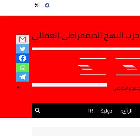
حزب النهج الديمقراطي العمالي
وعموم الكادحين
الرأي
دولية
FR
مقالات وآراء