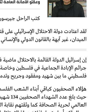
وعضو الأمانة العامة ل
كتب الراحل جيرسون 
لقد اعتادت دولة الاحتلال الإسرائيلي على ق
الميدان، غير ٱبهة بالقانون الدولي والإنساني
إن إسرائيل الدولة القائمة بالاحتلال ماضية
فلسطيني ما بين شهيد ومفقود وجريح وتدمير أكثر من 70% من ممتلكات المواطنين وإصابة بنية الق
هؤلاء الصحفيون كباقي أبناء الشعب الفلسطين
حيث بلغ
العالمي لحرية الصحافة كما وثقتهم نقابة ا