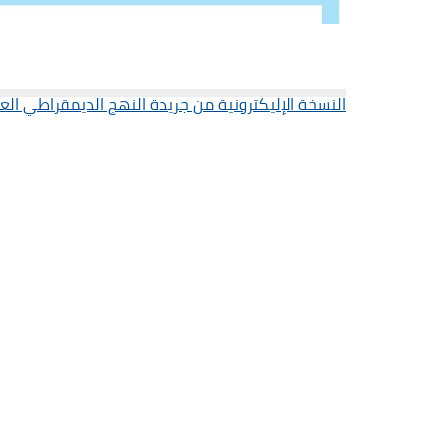
النسخة الإليكترونية من جريدة النهج الديمقراطي العدد 