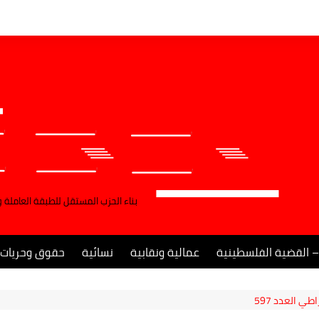
بناء الحزب المستقل للطبقة العاملة 
– القضية الفلسطينية
عمالية ونقابية
نسائية
حقوق وحريات
ي العدد 597