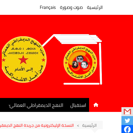
لتجاوز
لى
الرئيسية
صوت وصورة
Français
لمحتوى
استقبال
النهج الديمقراطي العمالي
المكتب السياسي
جريدة النهج الديمقراطي
الرئيسية
النسخة الإليكترونية من جريدة النهج الديمقراط