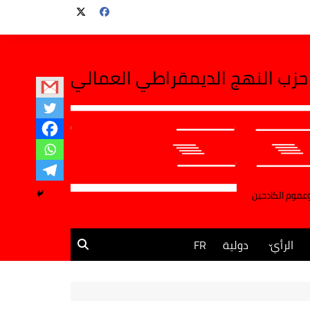
حزب النهج الديمقراطي العمالي
وعموم الكادحين
الرأي
دولية
FR
مقالات وآراء