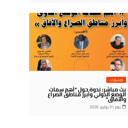
منشورات
بث مباشر: ندوة حول “أهم سمات
الوضع الدولي وأبرز مناطق الصراع
والآفاق”
يوم 31 يوليو، 2026