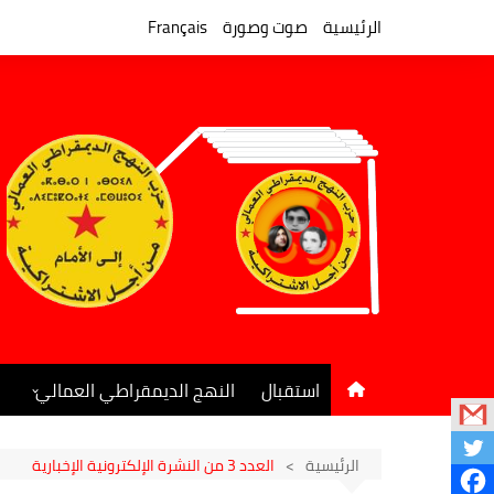
لتجاوز
لى
الرئيسية
صوت وصورة
Français
لمحتوى
استقبال
النهج الديمقراطي العمالي
المكتب السياسي
جريدة النهج الديمقراطي
الرئيسية
العدد 3 من النشرة الإلكترونية الإخبارية