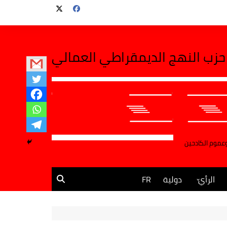
حزب النهج الديمقراطي العمالي
وعموم الكادحين
الرأي
دولية
FR
مقالات وآراء