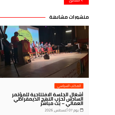
السابق
المقالات
منشورات مشابهة
المكتب السياسي
أشغال الجلسة الافتتاحية للمؤتمر
السادس لحزب النهج الديمقراطي
العمالي – بث مباشر
يوم 07 أغسطس، 2026