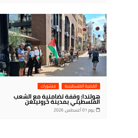
القضية الفلسطينية
منشورات
هولندا: وقفة تضامنية مع الشعب
الفلسطيني بمدينة خرونينغن
يوم 01 أغسطس، 2026