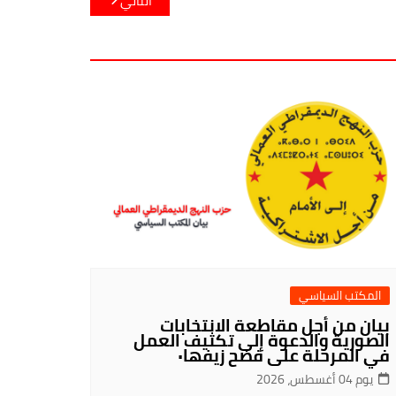
التالي
المكتب السياسي
بيان من أجل مقاطعة الانتخابات
الصورية والدعوة إلى تكثيف العمل
في المرحلة على فضح زيفها٠
يوم 04 أغسطس، 2026