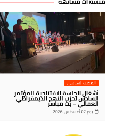
منشورات مشابهة
المكتب السياسي
أشغال الجلسة الافتتاحية للمؤتمر
السادس لحزب النهج الديمقراطي
العمالي – بث مباشر
يوم 07 أغسطس، 2026