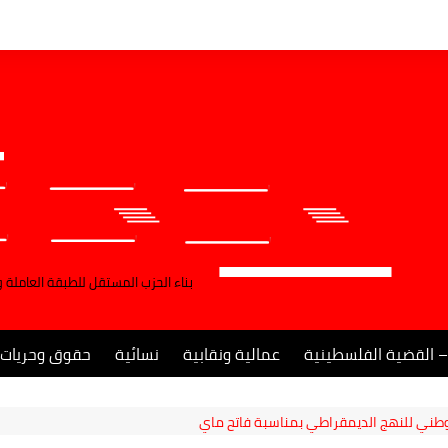
بناء الحزب المستقل للطبقة العاملة 
– القضية الفلسطينية
عمالية ونقابية
نسائية
حقوق وحريات
طني للنهج الديمقراطي بمناسبة فاتح ماي