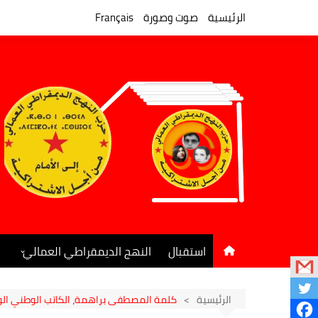
لتجاوز
لى
الرئيسية
صوت وصورة
Français
لمحتوى
استقبال
النهج الديمقراطي العمالي
المكتب السياسي
جريدة النهج الديمقراطي
الرئيسية
كلمة المصطفى براهمة، الكاتب الوطني الو