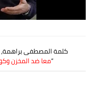
كلمة المصطفى براهمة، الك
“
معا ضد المخزن وكور