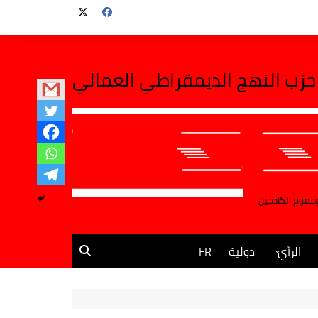
حزب النهج الديمقراطي العمالي
وعموم الكادحين
الرأي
دولية
FR
مقالات وآراء