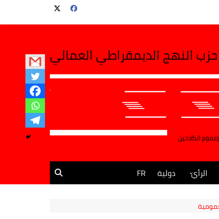
حزب النهج الديمقراطي العمالي
وعموم الكادحين
الرأي
دولية
FR
مقالات وآراء
عمومية