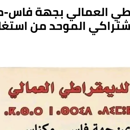
اطي العمالي بجهة فاس-م
اشتراكي الموحد من استغلا