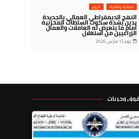
عمالية ونقابية
فروع
النهج الديمقراطي العمالي بالجديدة
يدين بشدة سكوت السلطات المخزنية
أمام ما يتعرض له العاملات والعمال
الزراعيين من استغلال
يوم 12 مارس، 2026
وق وحريات