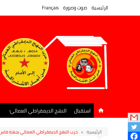
لتجاوز
لى
الرئيسية
صوت وصورة
Français
لمحتوى
استقبال
النهج الديمقراطي العمالي
المكتب السياسي
جريدة النهج الديمقراطي
الرئيسية
حزب النهج الديمقراطي العمالي بجهة فاس-م