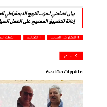
بيان تضامني لحزب النهج الديمقراطي ا
إدانة للتضييق الممنهج على العمل السي
الاشتراكي الموحد
التضامن
التعنث الم
تصفّح
السابق
المقالات
منشورات مشابهة