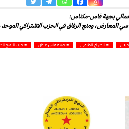
لعمالي بجهة فاس-مكناس:
اسي المعارض، ومنع الرفاق في الحزب الاشتراكي الموحد 
خزني
الصراع الطبقي
جهة فاس مكان
حزب النهج الد