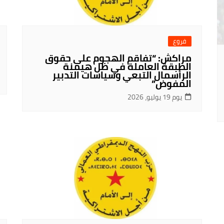
فروع
مراكش: “تفاقم الهجوم على حقوق
الطبقة العاملة في ظل هيمنة
الرأسمال التبعي وسياسات التدبير
المفوض”
يوم 19 يوليو، 2026