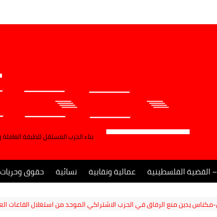
بناء الحزب المستقل للطبقة العاملة 
– القضية الفلسطينية
عمالية ونقابية
نسائية
حقوق وحريات
كناس يدين منع الرفاق في الحزب الاشتراكي الموحد من استغلال القاعات ال