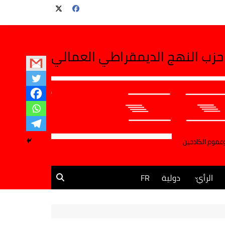
حزب النهج الديمقراطي العمالي
وعموم الكادحين
الرأي
دولية
FR
مقالات وآراء