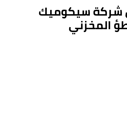
ل شركة سيكوميك
طؤ المخزني