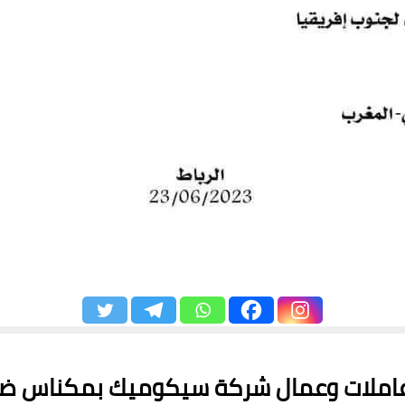
املات وعمال شركة سيكوميك بمكناس ضحا