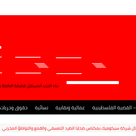
بناء الحزب المستقل للطبقة العاملة 
– القضية الفلسطينية
عمالية ونقابية
نسائية
حقوق وحريات
ل شركة سيكوميك بمكناس ضحايا الطرد التعسفي والقمع والتواطؤ المخزني