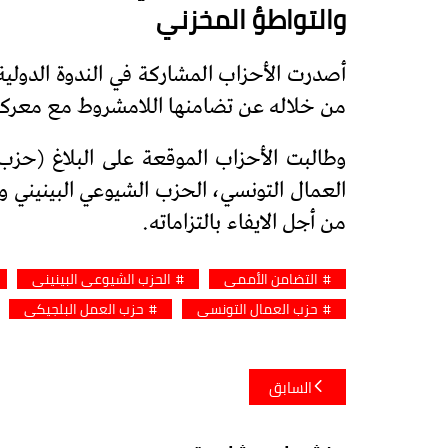
والتواطؤ المخزني
أصدرت الأحزاب المشاركة في الندوة الدولي
من خلاله عن تضامنها اللامشروط مع معركة
وطالبت الأحزاب الموقعة على البلاغ (حزب
العمال التونسي، الحزب الشيوعي البينيني و
من أجل الايفاء بالتزاماته.
التضامن الأممي
الحزب الشيوعي البينيني
حزب العمال التونسي
حزب العمل البلجيكي
تصفّح
السابق
المقالات