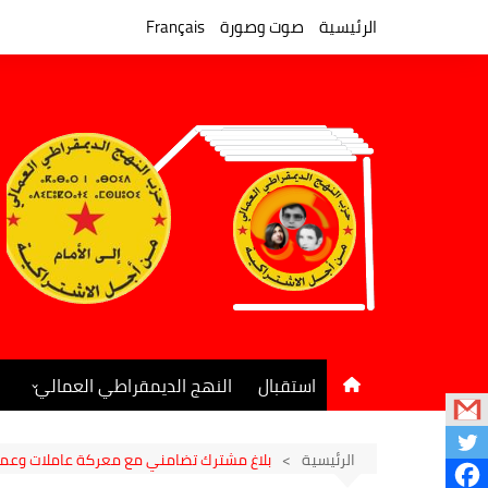
لتجاوز
لى
الرئيسية
صوت وصورة
Français
لمحتوى
استقبال
النهج الديمقراطي العمالي
المكتب السياسي
جريدة النهج الديمقراطي
الرئيسية
بلاغ مشترك تضامني مع معركة عاملات وعما