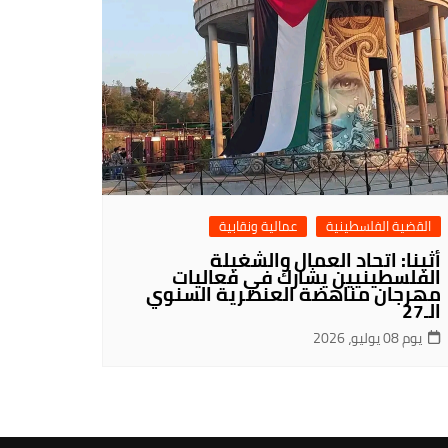
القضية الفلسطينية
عمالية ونقابية
أثينا: اتحاد العمال والشغيلة
الفلسطينيين يشارك في فعاليات
مهرجان مناهضة العنصرية السنوي
الـ27
يوم 08 يوليو، 2026