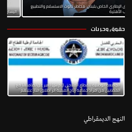
الاتفاق الإطاري الخاص بلبنان: مخاطر ثالوث الاستسلام والتطبيع
والحرب الأهلية
الي
حقوق وحريات
الجامعة الوطنية للقطاع الفلاحي (إ.م.ش) تعبر عن تضامنها مع
المصابين من افراد جماعة رياح القبلية اثر اطلاق النار عليهم
النهج الديمقراطي