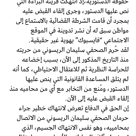
حقوقه الدستورية،إذ انتُهكت قرينة البراءة التي
نص عليها الدستور، وجرى إلقاء القبض عليه
بمجرد أن قامت الشرطة القضائية بالاستماع إلى
مواطن سبق له أن نشر تدوينة في الموقع
الاجتماعي “فايسبوك” بهوية غير حقيقية.
لقد حُرم الصحفي سليمان الريسوني من حريته
منذ التاريخ المذكور إلى الآن، بسبب إخضاعه
للحراسة النظرية ثم للاعتقال الاحتياطي، كما أنه
لم يتلق المساعدة القانونية التي ينص عليها
الدستور، ومُنع من التخابر مع أي من محاميه منذ
إلقاء القبض عليه إلى الآن.
إن الحق في الدفاع تعرض لانتهاك خطير جراء
حرمان الصحفي سليمان الريسوني من الاتصال
بمحامييه، وهو نفس الانتهاك الجسيم، الذي