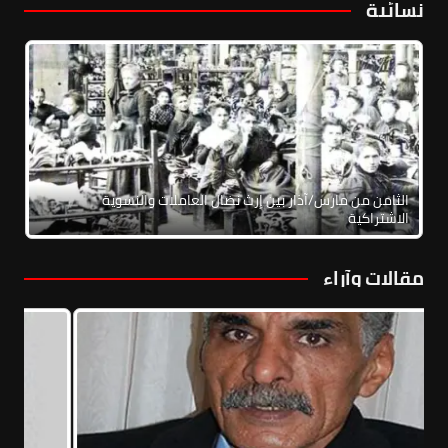
نسائية
الثامن من مارس/آذار بين إرث نضال العاملات والنسوية
الاشتراكية
مقالات وآراء