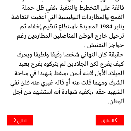
فائقة على التخطيط والتنفيذ ،ففي ظل حملة
القمع والمطاردات البوليسية التي أعقبت انتفاضة
يناير 1984 المجيدة ،استطاع تنظيم إخفاء ثم
ترحيل خارج الوطن المناضلين المطاردين رغم
حواجز التفتيش .
حقيقة كان التهاني شخصا رقيقا ولطيفا ويعرف
كيف يفرح لكن الجلادين لم يتركوه يفرح بعيد
الميلاد الأول لابنه أيمن ،سقط شهيدا في ساحة
الشرف ومهما قلت عنه أو قاله غيري عنه فلن نفي
الشهيد حقه ،يكفيه شهادة أنه استشهد من أجل
الوطن.
تصفّح
السابق
التالي
المقالات