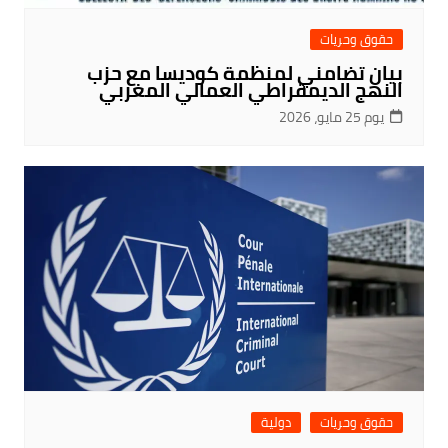
حقوق وحريات
بيان تضامني لمنظمة كوديسا مع حزب
النهج الديمقراطي العمالي المغربي
يوم 25 مايو، 2026
حقوق وحريات
دولية