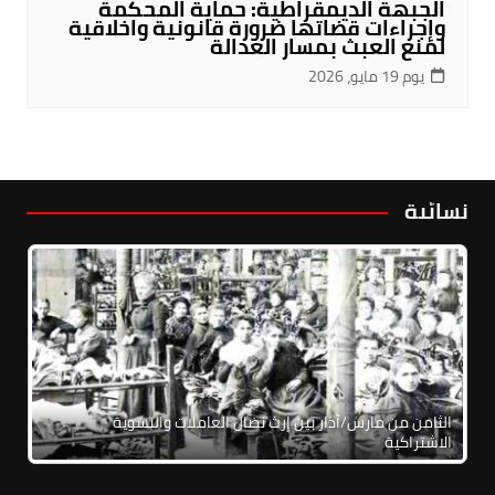
الجبهة الديمقراطية: حماية المحكمة
وإجراءات قضاتها ضرورة قانونية واخلاقية
لمنع العبث بمسار العدالة
يوم 19 مايو، 2026
نسائية
الثامن من مارس/آذار بين إرث نضال العاملات والنسوية
الاشتراكية