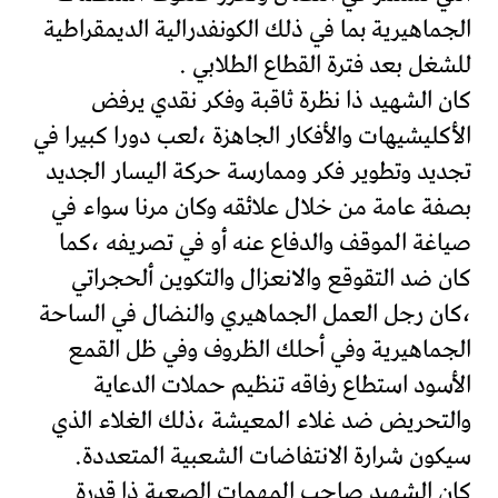
الجماهيرية بما في ذلك الكونفدرالية الديمقراطية
للشغل بعد فترة القطاع الطلابي .
كان الشهيد ذا نظرة ثاقبة وفكر نقدي يرفض
الأكليشيهات والأفكار الجاهزة ،لعب دورا كبيرا في
تجديد وتطوير فكر وممارسة حركة اليسار الجديد
بصفة عامة من خلال علائقه وكان مرنا سواء في
صياغة الموقف والدفاع عنه أو في تصريفه ،كما
كان ضد التقوقع والانعزال والتكوين ألحجراتي
،كان رجل العمل الجماهيري والنضال في الساحة
الجماهيرية وفي أحلك الظروف وفي ظل القمع
الأسود استطاع رفاقه تنظيم حملات الدعاية
والتحريض ضد غلاء المعيشة ،ذلك الغلاء الذي
سيكون شرارة الانتفاضات الشعبية المتعددة.
كان الشهيد صاحب المهمات الصعبة ذا قدرة