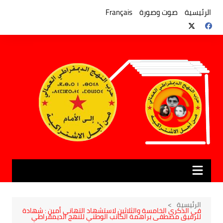
لتجاوز
لى
الرئيسية
صوت وصورة
Français
لمحتوى
الرئيسية
في الذكرى الخامسة والثلاثين لاستشهاد التهاني أمين : شهادة
للرفيق مصطفى براهمة الكاتب الوطني للنهج الديمقراطي