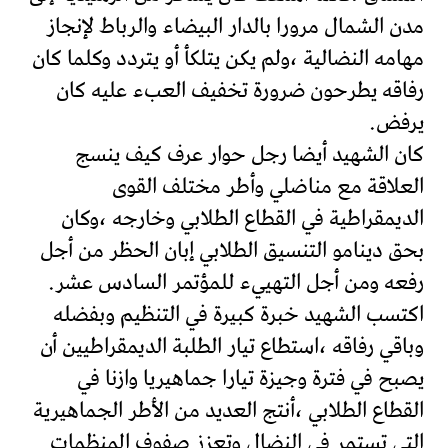
مدن الشمال مرورا بالدار البيضاء والرباط لإنجاز
مهامه النضالية ،ولم يكن يتلكأ أو يتردد وكلما كان
رفاقه يطرحون ضرورة تخفيف العبء عليه كان
يرفض.
كان الشهيد أيضا رجل حوار عرف كيف ينسج
العلاقة مع مناضلي وأطر مختلف القوى
الديمقراطية في القطاع الطلابي وخارجه ،وكان
بحق دينامو التنسيق الطلابي إبان الحظر من أجل
رفعه ومن أجل التهييء للمؤتمر السادس عشر.
اكتسب الشهيد خبرة كبيرة في التنظيم وبفضله
وباقي رفاقه ،استطاع تيار الطلبة الديمقراطيين أن
يصبح في فترة وجيزة تيارا جماهيريا وازنا في
القطاع الطلابي ،أنتج العديد من الأطر الجماهيرية
التي تستمر في النضال وتعزز صفوف المنظمات