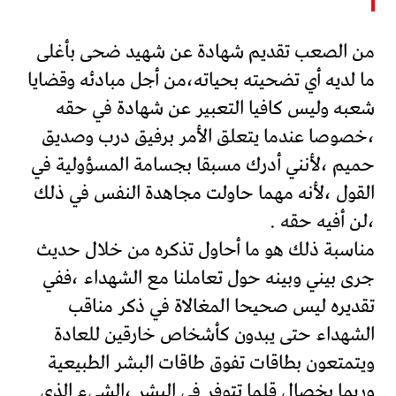
من الصعب تقديم شهادة عن شهيد ضحى بأغلى
ما لديه أي تضحيته بحياته،من أجل مبادئه وقضايا
شعبه وليس كافيا التعبير عن شهادة في حقه
،خصوصا عندما يتعلق الأمر برفيق درب وصديق
حميم ،لأنني أدرك مسبقا بجسامة المسؤولية في
القول ،لأنه مهما حاولت مجاهدة النفس في ذلك
،لن أفيه حقه .
مناسبة ذلك هو ما أحاول تذكره من خلال حديث
جرى بيني وبينه حول تعاملنا مع الشهداء ،ففي
تقديره ليس صحيحا المغالاة في ذكر مناقب
الشهداء حتى يبدون كأشخاص خارقين للعادة
ويتمتعون بطاقات تفوق طاقات البشر الطبيعية
وربما بخصال قلما تتوفر في البشر ،الشيء الذي