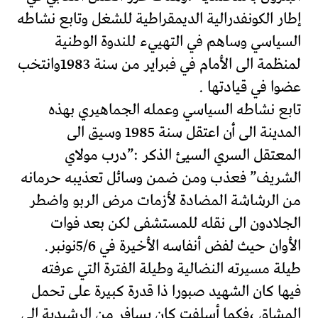
إطار الكونفدرالية الديمقراطية للشغل وتابع نشاطه
السياسي وساهم في التهييء للندوة الوطنية
لمنظمة الى الأمام في فبراير من سنة 1983وانتخب
عضوا في قيادتها .
تابع نشاطه السياسي وعمله الجماهيري بهذه
المدينة الى أن اعتقل سنة 1985 وسيق الى
المعتقل السري السيئ الذكر :”درب مولاي
الشريف” فعذب ومن ضمن وسائل تعذيبه حرمانه
من الرشاشة المضادة لأزمات مرض الربو واضطر
الجلادون الى نقله للمستشفى لكن بعد فوات
الأوان حيث لفض أنفاسه الأخيرة في 5/6نونبر.
طيلة مسيرته النضالية وطيلة الفترة التي عرفته
فيها كان الشهيد صبورا ذا قدرة كبيرة على تحمل
المشاق ،فكما أسلفت كان يسافر من الرشيدية إلى