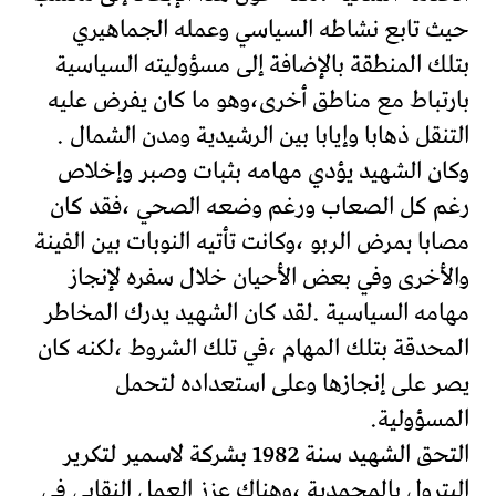
حيث تابع نشاطه السياسي وعمله الجماهيري
بتلك المنطقة بالإضافة إلى مسؤوليته السياسية
بارتباط مع مناطق أخرى،وهو ما كان يفرض عليه
التنقل ذهابا وإيابا بين الرشيدية ومدن الشمال .
وكان الشهيد يؤدي مهامه بثبات وصبر وإخلاص
رغم كل الصعاب ورغم وضعه الصحي ،فقد كان
مصابا بمرض الربو ،وكانت تأتيه النوبات بين الفينة
والأخرى وفي بعض الأحيان خلال سفره لإنجاز
مهامه السياسية .لقد كان الشهيد يدرك المخاطر
المحدقة بتلك المهام ،في تلك الشروط ،لكنه كان
يصر على إنجازها وعلى استعداده لتحمل
المسؤولية.
التحق الشهيد سنة 1982 بشركة لاسمير لتكرير
البترول بالمحمدية ،وهناك عزز العمل النقابي في