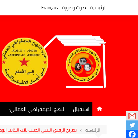
لتجاوز
لى
الرئيسية
صوت وصورة
Français
لمحتوى
استقبال
النهج الديمقراطي العمالي
المكتب السياسي
جريدة النهج الديمقراطي
الرئيسية
تصريح الرفيق التيتي الحبيب نائب الكاتب ا