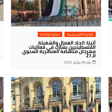
القضية الفلسطينية
عمالية ونقابية
أثينا: اتحاد العمال والشغيلة
الفلسطينيين يشارك في فعاليات
مهرجان مناهضة العنصرية السنوي
الـ27
يوم 08 يوليو، 2026