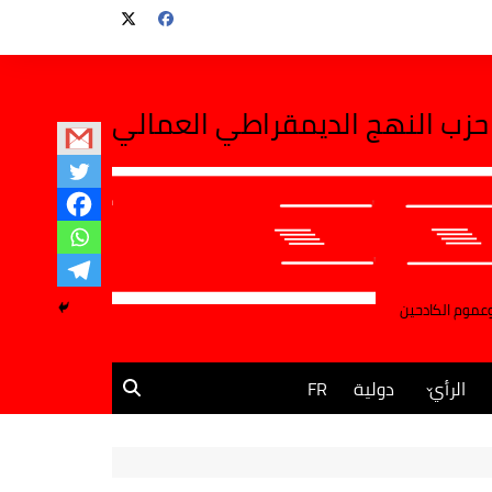
حزب النهج الديمقراطي العمالي
وعموم الكادحين
الرأي
دولية
FR
مقالات وآراء