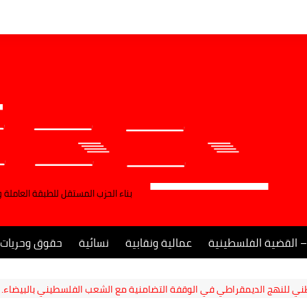
بناء الحزب المستقل للطبقة العاملة 
– القضية الفلسطينية
عمالية ونقابية
نسائية
حقوق وحريات
لوطني للنهج الديمقراطي في الوقفة التضامنية مع الشعب الفلسطيني بالبيضاء.