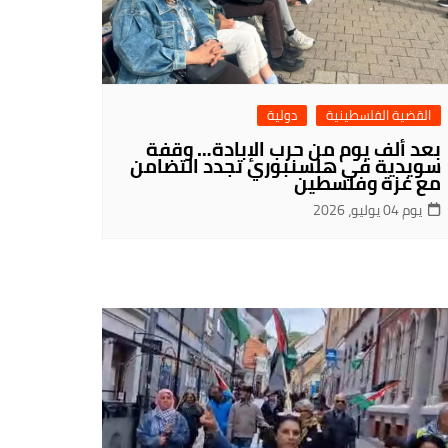
القضية الفلسطينية
دولية
بعد ألف يوم من حرب الإبادة… وقفة
سويدية في هلسنبوري تجدد التضامن
مع غزة وفلسطين
يوم 04 يوليو، 2026