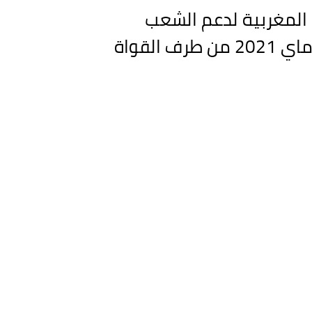
المغربية لدعم الشعب
الفلسطيني وضد التطبيع ، قرب فندق حياة ريجنسي بالبيضاء يوم الإثنين 10 ماي 2021 من طرف القواة