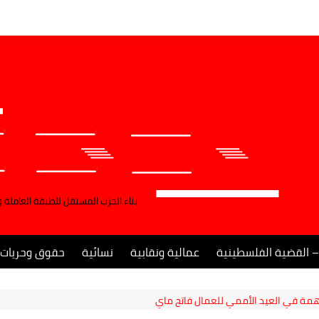
بناء الحزب المستقل للطبقة العاملة 
– القضية الفلسطينية
عمالية ونقابية
نسائية
حقوق وحريات
همة في العيد الأممي للعمال فاتح ماي