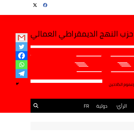
حزب النهج الديمقراطي العمالي
وعموم الكادحين
الرأي
دولية
FR
مقالات وآراء