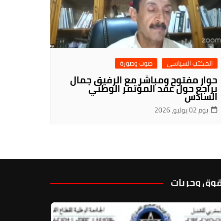
المكتب السياسي
صوت وصورة
حوار مفتوح ومباشر مع الرفيق جمال
براجع حول عقد المؤتمر الوطني
السادس
يوم 02 يوليو، 2026
وق وحريات