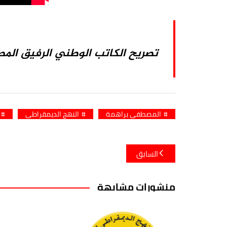
تصريح الكاتب الوطني الرفيق المصط
المصطفى براهمة
النهج الديمقراطي
تصفّح
السابق
المقالات
منشورات مشابهة