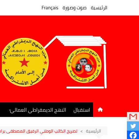
لتجاوز
لى
الرئيسية
صوت وصورة
Français
لمحتوى
استقبال
النهج الديمقراطي العمالي
المكتب السياسي
جريدة النهج الديمقراطي
الرئيسية
تصريح الكاتب الوطني الرفيق المصطفى برا