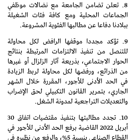
8. تعلن تضامن الجامعة مع نضالات موظفي
الجماعات المحلية ومع كافة فئات الشغيلة
ببلادنا دفاعا عن مطالبها الفئوية المشروعة.
9. تؤكد مجددا موقفها الرافض لكل محاولة
للتنصل من تنفيذ الالتزامات المرتبطة بنتائج
الحوار الاجتماعي، بذريعة آثار الزلزال أو غيرها
من الذرائع، ورفضها لكل محاولة لربط الزيادة
في الحد الأدنى للأجور، المقررة خلال الشهر
الجاري، بتمرير القانون التكبيلي لحق الإضراب
والتعديلات التراجعية لمدونة الشغل.
10. تجدد مطالبتها بتنفيذ مقتضيات اتفاق 30
أبريل 2022 القاضية برفع الحد الأدنى للأجور في
القطاع الصناعي بنسبة 5%، والرفع من نظيره في