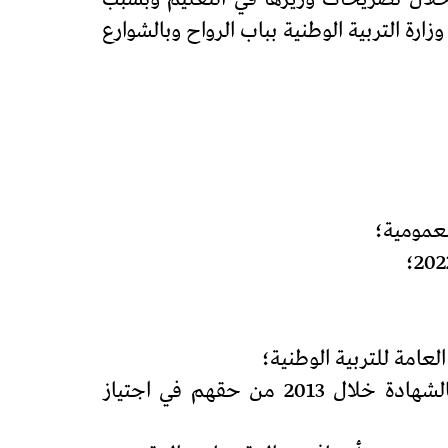
جاجية في اليوم العالمي للمدرس الخميس 5 أكتوبر 2023 أمام مقر وزارة التربية الوطنية بباب الرواح وبالشوارع
8) رفع كل أشكال منع الأساتذة حاملي الاجازة والماستر الذين خاضوا احتجاجات الترقية بالشهادة خلال 2013 من حقهم في اجتياز