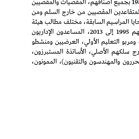
9) المعالجة الفورية لكل الملفات الفئوية العالقة على قاعدة مطالبها (ضحايا النظامين 1985/2003 بجميع أصنافهم، المقصيات والمقصيين
ومالي طبقا لاتفاق 2011، أطر الإدارة التربوية المتقاعدين المقصيين من خارج السلم ومن
تربوي، أطر الدعم التربوي والاجتماعي والاإاري، أساتذة الابتدائي فوجي 93 و94 ضحايا المراسيم السابقة، مختلف مطالب هيئة
التدريس بالأسلاك الثلاثة وفي مقدمتها الدرجة الجديدة، أساتذة الزنزانة 10 بمختلف أفواجهم 1995 إلى 2013، المساعدون الإداريون
 ومربو التعليم الأولي، العرضيين ومنشطو
خارج سلكهم الأصلي، الأساتذة المستبرزون،
حررون والمهندسون والتقنيون)، الممونون،