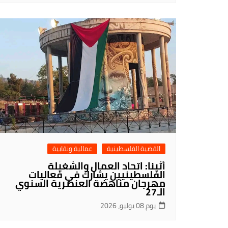
القضية الفلسطينية
عمالية ونقابية
أثينا: اتحاد العمال والشغيلة
الفلسطينيين يشارك في فعاليات
مهرجان مناهضة العنصرية السنوي
الـ27
يوم 08 يوليو، 2026