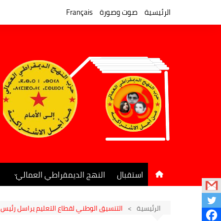
لتجاوز
لى
الرئيسية
صوت وصورة
Français
لمحتوى
استقبال
النهج الديمقراطي العمالي
المكتب السياسي
جريدة النهج الديمقراطي
الرئيسية
التنسيق الوطني لقطاع التعليم يراسل رئيس 