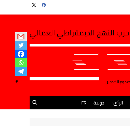
حزب النهج الديمقراطي العمالي
وعموم الكادحين
الرأي
دولية
FR
مقالات وآراء