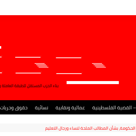
بناء الحزب المستقل للطبقة العاملة 
– القضية الفلسطينية
عمالية ونقابية
نسائية
حقوق وحريات
الحكومة، بشأن المطالب الملحة لنساء ورجال التعليم