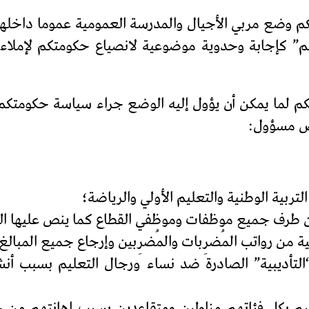
كومتكم وضع مربي الأجيال والمدرسة العمومية عموما داخ
م” كإجابة وحدوية موضوعية لانصياع حكومتكم لإملاءات 
هكم لما يمكن أن يؤول إليه الوضع جراء سياسة حكومتكم 
وض مسؤول:
التأديبية” الصادرة ضد نساء ورجال التعليم بسبب أنش
عليم بكل فئاتهم مزاوِلين ومتقاعِدين بسبب إهانتهم م