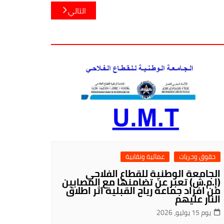
التالي
حقوق وحريات
عمالية ونقابية
الجامعة الوطنية للقطاع الفلاحي
(إ.م.ش) تعبر عن تضامنها مع المصابين
من افراد جماعة رياح القبلية اثر اطلاق
النار عليهم
يوم 15 يوليو، 2026