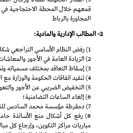
المجاورة بالرباط
2- المطالب الإدارية والمادية:
1) رفض النظام الأساسي التراجعي شكلا ومضمونا والمطالبة بإلغائه فورا؛
2) الزيادة العامة في الأجور والمعاشات بنسبة 100%؛
3) إسقاط التعاقد بمختلف مسمياته وتمظهراته وصيانة مكتسبات الوظيفة العمومية والمدرسة العمومية؛
4) تنفيد اتفاقات الحكومة والوزارة مع الحركة النقابية: 19 أبريل 2011، 26 أبريل 2011 و18 يناير 2022؛
5) التخفيض الضريبي عن الأجور والتعويضات وإلغاء الاقتطاع الضريبي عن المعاشات؛
6) إلغاء الساعات التضامنية؛
7) دمقرطة مؤسسة محمد السادس للنهوض بالأعمال الاجتماعية بالتربية والتكوين والتعاضدية العامة للتربية الوطنية؛
مباريات مراكز التكوين، وإرجاع كل مبال