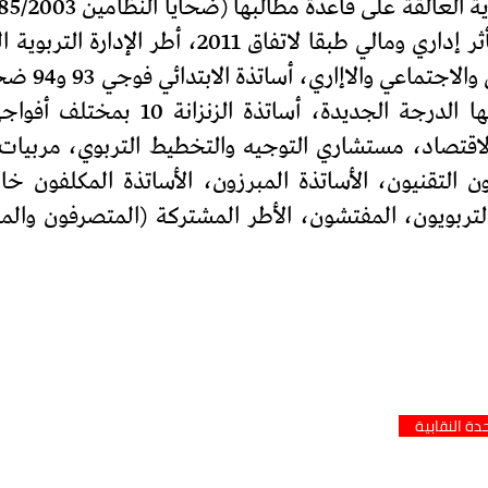
من خارج السلم متقاعدين ومزاولين بأثر إداري 
إطار متصرف 
الاقتصاد، مستشاري التوجيه والتخطيط التربوي، مربيات
ون التقنيون، الأساتذة المبرزون، الأساتذة المكلفون 
لتربويون، المفتشون، الأطر المشتركة (المتصرفون والم
دة النقابية