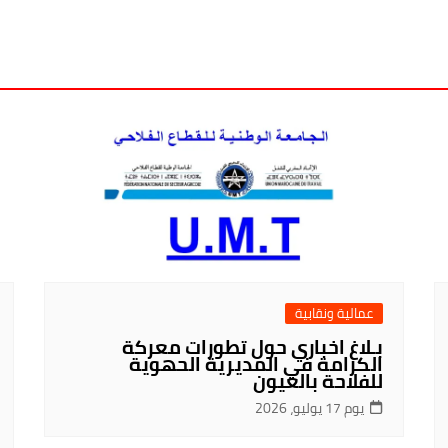
عمالية ونقابية
بـلاغ اخباري حول تطورات معركة
الكرامة في المديرية الحهوية
للفلاحة بالعيون
يوم 17 يوليو، 2026