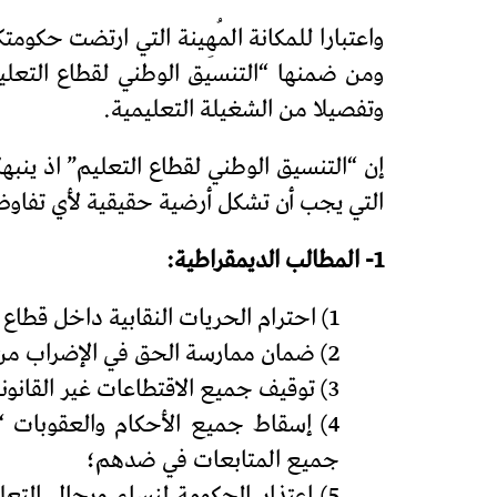
واعتبارا للمكانة المُهِينة التي ارتضت ح
ومن ضمنها “التنسيق الوطني لقطاع التعلي
وتفصيلا من الشغيلة التعليمية.
إن “التنسيق الوطني لقطاع التعليم” اذ ينب
التي يجب أن تشكل أرضية حقيقية لأي تفا
1- المطالب الديمقراطية:
1) احترام الحريات النقابية داخل قطاع التربية الوطنية والتعليم الأولي والرياضة؛
2) ضمان ممارسة الحق في الإضراب من طرف جميع موظفات وموظفي القطاع كما ينص عليها الدستور و المواثيق الدولية؛
3) توقيف جميع الاقتطاعات غير القانونية من رواتب المُضرِبات والمُضرِبين وإرجاع جميع المبالغ المقتطعة من رواتبهم؛
4) إسقاط جميع الأحكام والعقوبات “
جميع المتابعات في ضدهم؛
5) اعتذار الحكومة لنساء ورجال الت