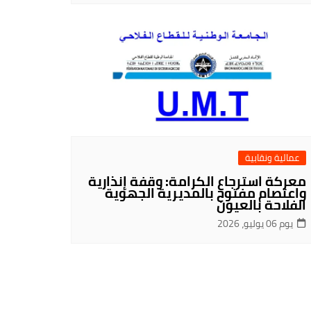
عمالية ونقابية
معركة استرجاع الكرامة: وقفة إنذارية
واعتصام مفتوح بالمديرية الجهوية
الفلاحة بالعيون
يوم 06 يوليو، 2026