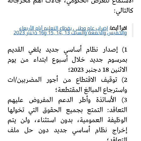
الاستماع للعرض الحكومي، جاءت أهم مخرجاته
كالتالي:
اقرأ أيضا:
إضراب عام وطني بقطاع التعليم أيام الأربعاء
والخميس والجمعة والسبت 13 ،14 ،15 و16 دجنبر 2023
1) إصدار نظام أساسي جديد يلغي القديم
بمرسوم جديد خلال أسبوع ابتداء من يوم
الاثنين 18 دجنبر 2023؛
2) توقيف الاقتطاع من أجور المضربين/ات
واسترجاع المبالغ المقتطعة؛
3) الأساتذة وأطر الدعم المفروض عليهم
التعاقد: التمتع بجميع الحقوق التي تخولها
الوظيفة العمومية، بدون استثناء، ولن يتم
إخراج نظام أساسي جديد دون حل ملف
التعاقد؛