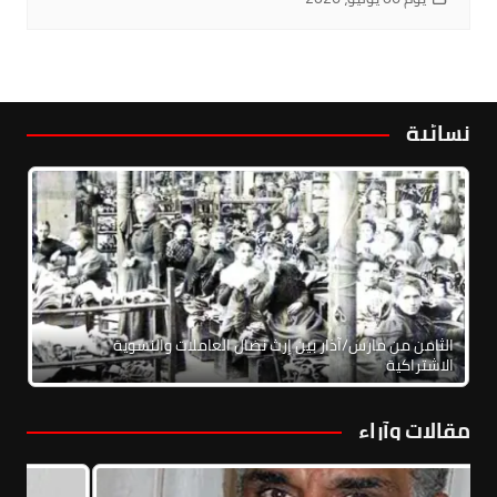
نسائية
الثامن من مارس/آذار بين إرث نضال العاملات والنسوية
الاشتراكية
مقالات وآراء