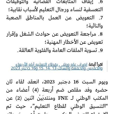
6. إيقاف المتابعات القضائية والتوقيفات
التعسفية لنساء ورجال التعليم لأسباب نقابية؛
7. التعويض عن العمل بالمناطق الصعبة
والنائية؛
8. مراجعة التعويض عن حوادث الشغل وإقرار
تعويض عن الأخطار المهنية؛
9. تسوية الملفات العامة والفئوية العالقة.
اقرأ أيضا:
إضراب عام وطني بقطاع التعليم أيام الأربعاء
والخميس والجمعة والسبت 13 ،14 ،15 و16 دجنبر 2023
ويوم السبت 16 دجنبر 2023، انعقد لقاء ثان
حضره وفد مقلص ضم أربعة (4) أعضاء من
المكتب الوطني لـ FNE ومنتدبَيْن اثنين (2) عن
“التنسيق الوطني لقطاع التعليم”، حيث تم