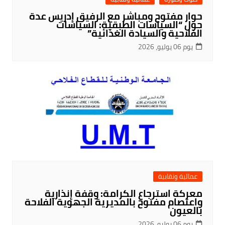
حوار مفتوح ومباشر مع الرفيق إدريس عدة
حول “السياسات الطبقية: السياسات
الفلاحية والسيادة الغذائية”
يوم 06 يوليو، 2026
عمالية ونقابية
معركة استرجاع الكرامة: وقفة إنذارية
واعتصام مفتوح بالمديرية الجهوية الفلاحة
بالعيون
يوم 06 يوليو، 2026