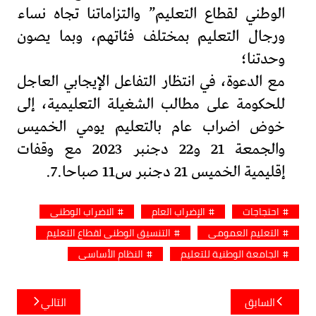
الوطني لقطاع التعليم” والتزاماتنا تجاه نساء
ورجال التعليم بمختلف فئاتهم، وبما يصون
وحدتنا؛
مع الدعوة، في انتظار التفاعل الإيجابي العاجل
للحكومة على مطالب الشغيلة التعليمية، إلى
خوض اضراب عام بالتعليم يومي الخميس
والجمعة 21 و22 دجنبر 2023 مع وقفات
إقليمية الخميس 21 دجنبر س11 صباحا.7.
احتجاجات
الإضراب العام
الاضراب الوطني
التعليم العمومي
التنسيق الوطني لقطاع التعليم
الجامعة الوطنية للتعليم
النظام الأساسي
تصفّح
السابق
التالي
المقالات