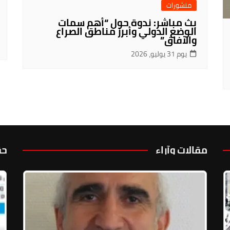
منشورات
بث مباشر: ندوة حول “أهم سمات
الوضع الدولي وأبرز مناطق الصراع
والآفاق”
يوم 31 يوليو، 2026
مقالات وآراء
حق