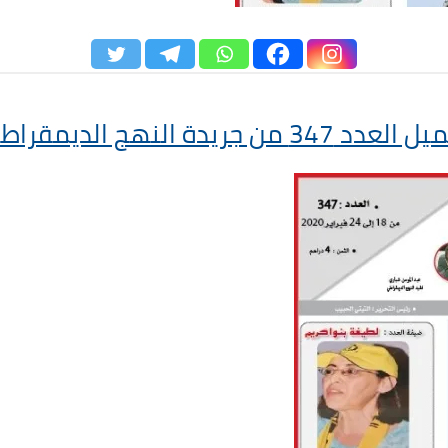
عدد 347 من جريدة النهج الديمقراطي‎