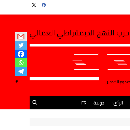
حزب النهج الديمقراطي العمالي
وعموم الكادحين
الرأي
دولية
FR
مقالات وآراء