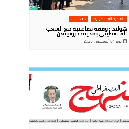
القضية الفلسطينية
منشورات
هولندا: وقفة تضامنية مع الشعب
الفلسطيني بمدينة خرونينغن
يوم 01 أغسطس، 2026