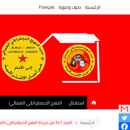
لتجاوز
لى
الرئيسية
صوت وصورة
Français
لمحتوى
استقبال
النهج الديمقراطي العمالي
المكتب السياسي
جريدة النهج الديمقراطي
الرئيسية
العدد 347 من جريدة النهج الديمقراطي‎ كاملاً