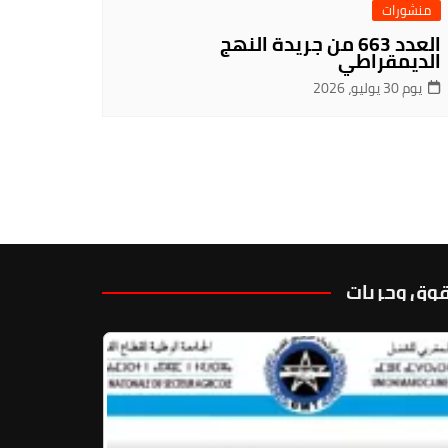
منشورات
العدد 663 من جريدة النهج
الديمقراطي
يوم 30 يوليو، 2026
وق وحريات