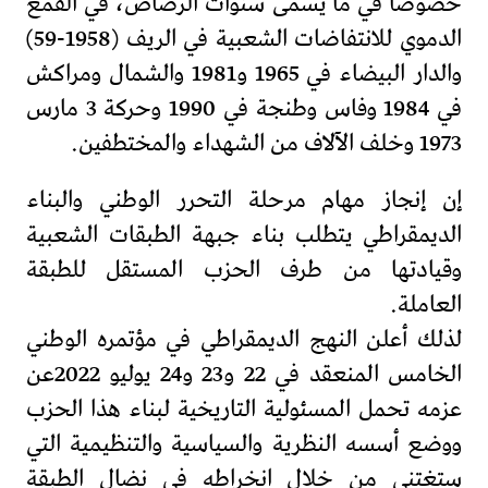
خصوصا في ما يسمى سنوات الرصاص، في القمع
الدموي للانتفاضات الشعبية في الريف (1958-59)
والدار البيضاء في 1965 و1981 والشمال ومراكش
في 1984 وفاس وطنجة في 1990 وحركة 3 مارس
1973 وخلف الآلاف من الشهداء والمختطفين.
إن إنجاز مهام مرحلة التحرر الوطني والبناء
الديمقراطي يتطلب بناء جبهة الطبقات الشعبية
وقيادتها من طرف الحزب المستقل للطبقة
العاملة.
لذلك أعلن النهج الديمقراطي في مؤتمره الوطني
الخامس المنعقد في 22 و23 و24 يوليو 2022عن
عزمه تحمل المسئولية التاريخية لبناء هذا الحزب
ووضع أسسه النظرية والسياسية والتنظيمية التي
ستغتني من خلال انخراطه في نضال الطبقة