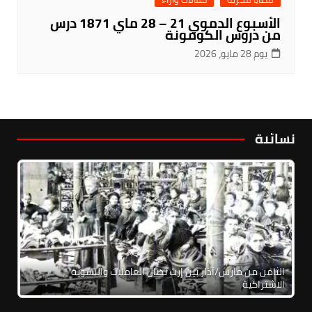
الأسبوع الدموي 21 – 28 ماي 1871 درس
من دروس الكومونة
يوم 28 مايو، 2026
نسائية
الثامن من مارس/آذار بين إرث نضال العاملات والنسوية
الاشتراكية