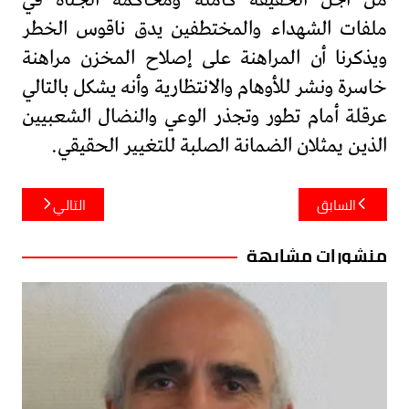
من أجل الحقيقة كاملة ومحاكمة الجناة في
ملفات الشهداء والمختطفين يدق ناقوس الخطر
ويذكرنا أن المراهنة على إصلاح المخزن مراهنة
خاسرة ونشر للأوهام والانتظارية وأنه يشكل بالتالي
عرقلة أمام تطور وتجذر الوعي والنضال الشعبيين
الذين يمثلان الضمانة الصلبة للتغيير الحقيقي.
تصفّح
السابق
التالي
المقالات
منشورات مشابهة