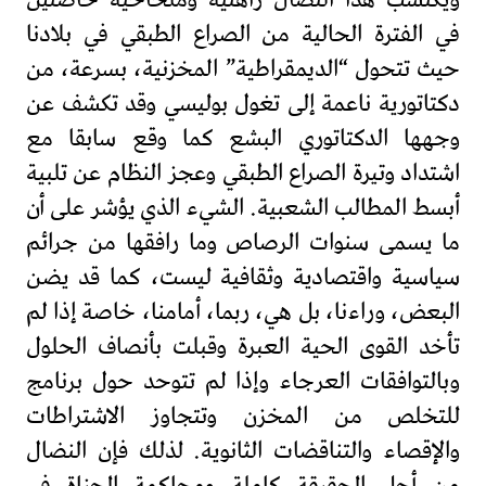
ويكتسب هذا النضال راهنية وملحاحية خاصتين
في الفترة الحالية من الصراع الطبقي في بلادنا
حيث تتحول “الديمقراطية” المخزنية، بسرعة، من
دكتاتورية ناعمة إلى تغول بوليسي وقد تكشف عن
وجهها الدكتاتوري البشع كما وقع سابقا مع
اشتداد وتيرة الصراع الطبقي وعجز النظام عن تلبية
أبسط المطالب الشعبية. الشيء الذي يؤشر على أن
ما يسمى سنوات الرصاص وما رافقها من جرائم
سياسية واقتصادية وثقافية ليست، كما قد يضن
البعض، وراءنا، بل هي، ربما، أمامنا، خاصة إذا لم
تأخد القوى الحية العبرة وقبلت بأنصاف الحلول
وبالتوافقات العرجاء وإذا لم تتوحد حول برنامج
للتخلص من المخزن وتتجاوز الاشتراطات
والإقصاء والتناقضات الثانوية. لذلك فإن النضال