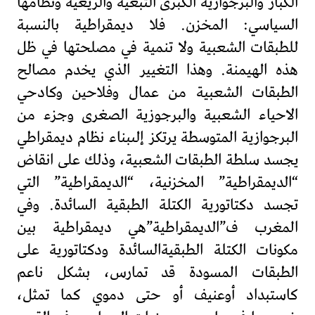
الكبار والبرجوازية الكبرى التبعية والريعية ونظامها
السياسي: المخزن. فلا ديمقراطية بالنسبة
للطبقات الشعبية ولا تنمية في مصلحتها في ظل
هذه الهيمنة. وهذا التغيير الذي يخدم مصالح
الطبقات الشعبية من عمال وفلاحين وكادحي
الاحياء الشعبية والبرجوزية الصغرى وجزء من
البرجوازية المتوسطة يرتكز إلىبناء نظام ديمقراطي
يجسد سلطة الطبقات الشعبية، وذلك على انقاض
“الديمقراطية” المخزنية، “الديمقراطية” التي
تجسد دكتاتورية الكتلة الطبقية السائدة. وفي
المغرب ف”الديمقراطية”هي ديمقراطية بين
مكونات الكتلة الطبقيةالسائدة ودكتاتورية على
الطبقات المسودة قد تمارس، بشكل ناعم
كاستبداد أوعنيف أو حتى دموي كما تمثل،