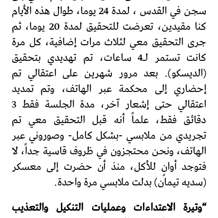
سجن في القدس ، لمدة 24 يوما، طوال هذه الأيام
كنا مقيدين، تعرضت للتحقيق لمدة 20 يوما، ثم
جرى التحقيق معي لثلاث مرات إضافية، كل مرة
كانت تستمر لـ4 ساعات، تم تهديدي بتحقيق
(الديسكو). بعد مرور شهرين على اعتقالي تم
إحضاري إلى محكمة عبر الهاتف، وتم تمديد
اعتقالي حتى إشعار آخر، مدة الجلسة فقط 3
دقائق فقط، علماً أنه قبل التحقيق معي تم
تجريدي من ملابسي -بشكل كامل- وصوروني عبر
الهاتف، ونحن محتجزون في ظروف قاسية جداً، لا
فتوجد أوانٍ للأكل، منذ أن حضرت إلى معسكر
(سديه تيمان) بدلت ملابسي مرة واحدة.
“وتيرة الاعتداءات وعمليات التنكيل والتعذيب