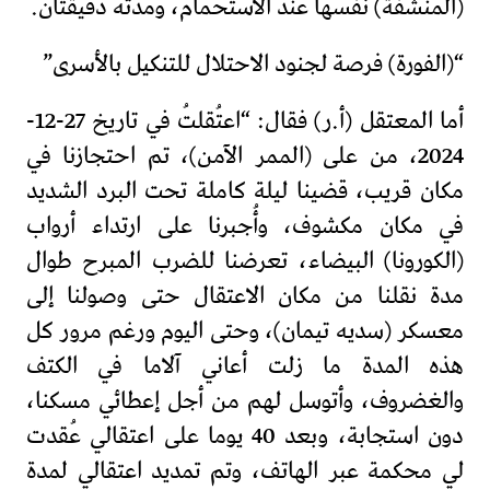
(المنشفة) نفسها عند الاستحمام، ومدته دقيقتان.
“(الفورة) فرصة لجنود الاحتلال للتنكيل بالأسرى”
أما المعتقل (أ.ر) فقال: “اعتُقلتُ في تاريخ 27-12-
2024، من على (الممر الآمن)، تم احتجازنا في
مكان قريب، قضينا ليلة كاملة تحت البرد الشديد
في مكان مكشوف، وأُجبرنا على ارتداء أرواب
(الكورونا) البيضاء، تعرضنا للضرب المبرح طوال
مدة نقلنا من مكان الاعتقال حتى وصولنا إلى
معسكر (سديه تيمان)، وحتى اليوم ورغم مرور كل
هذه المدة ما زلت أعاني آلاما في الكتف
والغضروف، وأتوسل لهم من أجل إعطائي مسكنا،
دون استجابة، وبعد 40 يوما على اعتقالي عُقدت
لي محكمة عبر الهاتف، وتم تمديد اعتقالي لمدة