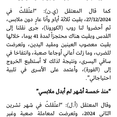
كما قال المعتقل (ي.ن): “اعتُقلتُ في
27/12/2024، بقيت ثلاثة أيام وأنا عارٍ دون ملابس،
ثم أحضروا لنا روب (الكورونا)، جرى نقلنا إلى
القدس وبقيت هناك محتجزاً لمدة 41 يوما، خلالها
بقيت معصوب العينين ومقيد اليدين، وتعرضت
للضرب، وما زلت أعاني أوجاعا صعبة، وانتفاخا في
ساقي اليسرى، ونتيجة لذلك لا أستطيع الخروج
إلى (الفورة)، وأعتمد على الأسرى في تلبية
احتياجاتي”.
“منذ خمسة أشهر لم أبدل ملابسي”
وقال المعتقل (أ.ل): “اعتُقلتُ في شهر تشرين
الثاني 2024، وتعرضت لمعاملة صعبة وغير