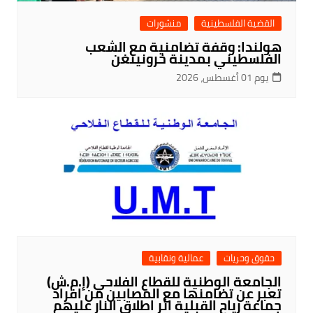
القضية الفلسطينية
منشورات
هولندا: وقفة تضامنية مع الشعب
الفلسطيني بمدينة خرونينغن
يوم 01 أغسطس، 2026
حقوق وحريات
عمالية ونقابية
الجامعة الوطنية للقطاع الفلاحي (إ.م.ش)
تعبر عن تضامنها مع المصابين من افراد
جماعة رياح القبلية اثر اطلاق النار عليهم