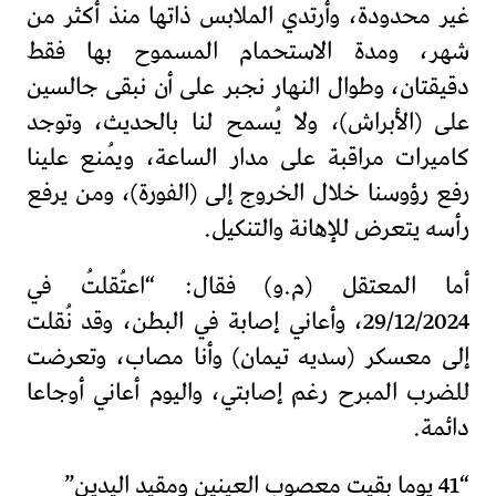
غير محدودة، وأرتدي الملابس ذاتها منذ أكثر من
شهر، ومدة الاستحمام المسموح بها فقط
دقيقتان، وطوال النهار نجبر على أن نبقى جالسين
على (الأبراش)، ولا يُسمح لنا بالحديث، وتوجد
كاميرات مراقبة على مدار الساعة، ويُمنع علينا
رفع رؤوسنا خلال الخروج إلى (الفورة)، ومن يرفع
رأسه يتعرض للإهانة والتنكيل.
أما المعتقل (م.و) فقال: “اعتُقلتُ في
29/12/2024، وأعاني إصابة في البطن، وقد نُقلت
إلى معسكر (سديه تيمان) وأنا مصاب، وتعرضت
للضرب المبرح رغم إصابتي، واليوم أعاني أوجاعا
دائمة.
“41 يوما بقيت معصوب العينين ومقيد اليدين”