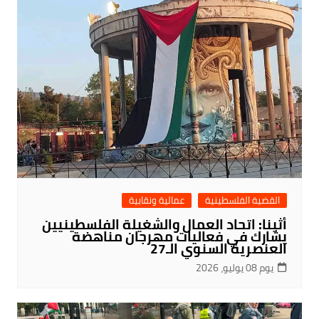
القضية الفلسطينية
عمالية ونقابية
أثينا: اتحاد العمال والشغيلة الفلسطينيين
يشارك في فعاليات مهرجان مناهضة
العنصرية السنوي الـ27
يوم 08 يوليو، 2026