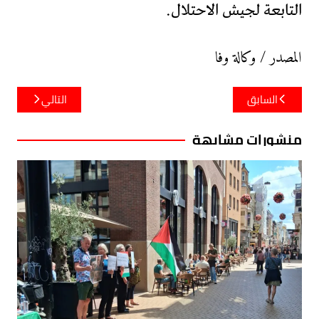
التابعة لجيش الاحتلال.
المصدر / وكالة وفا
تصفّح
السابق
التالي
المقالات
منشورات مشابهة