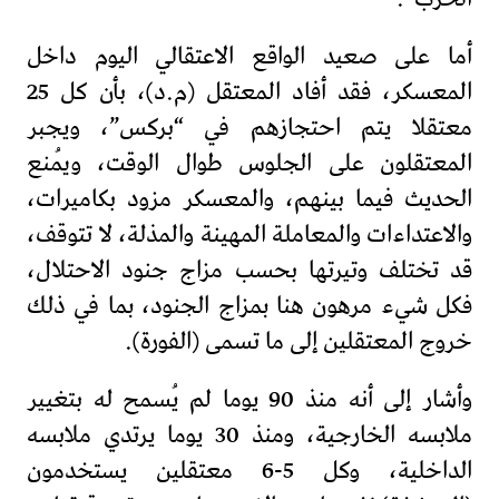
أما على صعيد الواقع الاعتقالي اليوم داخل
المعسكر، فقد أفاد المعتقل (م.د)، بأن كل 25
معتقلا يتم احتجازهم في “بركس”، ويجبر
المعتقلون على الجلوس طوال الوقت، ويُمنع
الحديث فيما بينهم، والمعسكر مزود بكاميرات،
والاعتداءات والمعاملة المهينة والمذلة، لا تتوقف،
قد تختلف وتيرتها بحسب مزاج جنود الاحتلال،
فكل شيء مرهون هنا بمزاج الجنود، بما في ذلك
خروج المعتقلين إلى ما تسمى (الفورة).
وأشار إلى أنه منذ 90 يوما لم يُسمح له بتغيير
ملابسه الخارجية، ومنذ 30 يوما يرتدي ملابسه
الداخلية، وكل 5-6 معتقلين يستخدمون