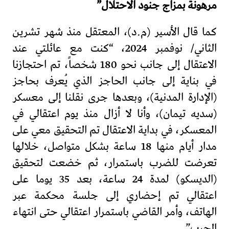
مرهونة بمزاج جنود الاحتلال”
كما قال الأسير (م.د)، المعتقل منذ شهر تشرين
الثاني/ نوفمبر 2024، “كنت مع عائلتي عند
الاعتقال إلى جانب نحو 180 شخصاً، تم احتجازنا
في بناية إلى جانب الحاجز الذي يُعرف بحاجز
(الإدارة المدنية)، وبعدها جرى نقلنا إلى معسكر
(سديه تيمان)، وأنا لا أزال منذ يوم اعتقالي في
المعسكر، في بداية الاعتقال تم التحقيق معي على
مدار أيام منها 18 ساعة بشكل متواصل، خلالها
تعرضت للضرب باستمرار، ثم خضعت لتحقيق
(الديسكو) لمدة 24 ساعة، بعد 35 يوما على
اعتقالي تم إحضاري إلى جلسة محكمة عبر
الهاتف، وأمر القاضي باستمرار اعتقالي حتى انتهاء
الحرب”.