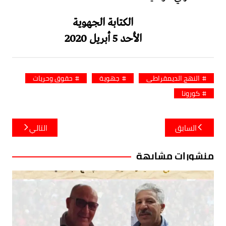
الكتابة الجهوية
الأحد 5 أبريل 2020
النهج الديمقراطي
جهوية
حقوق وحريات
كورونا
تصفّح
السابق
التالي
المقالات
منشورات مشابهة