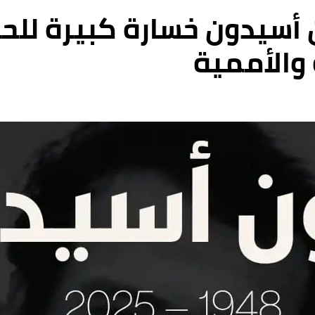
أسيدون خسارة كبيرة للح
 والأممية