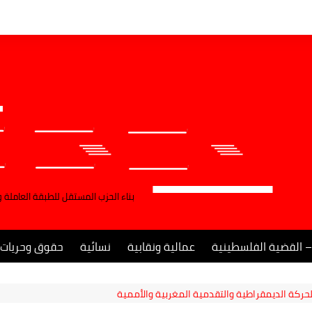
بناء الحزب المستقل للطبقة العاملة 
– القضية الفلسطينية
عمالية ونقابية
نسائية
حقوق وحريات
ركة الديمقراطية والتقدمية المغربية والأممية