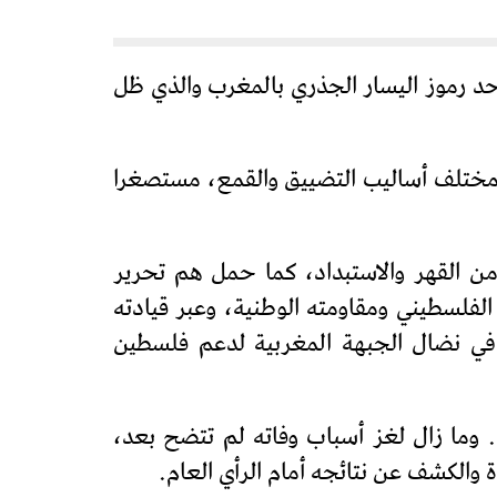
حد رموز اليسار الجذري بالمغرب والذي ظل
مختلف أساليب التضييق والقمع، مستصغرا
ن القهر والاستبداد، كما حمل هم تحرير
فلسطيني ومقاومته الوطنية، وعبر قيادته
 الصهيونية أو الشركات المدعمة له “B.D.S” ودوره الكبير في نضال الجبهة المغربية لدعم فلسطين
. وما زال لغز أسباب وفاته لم تتضح بعد،
والكشف عن نتائجه أمام الرأي العام.