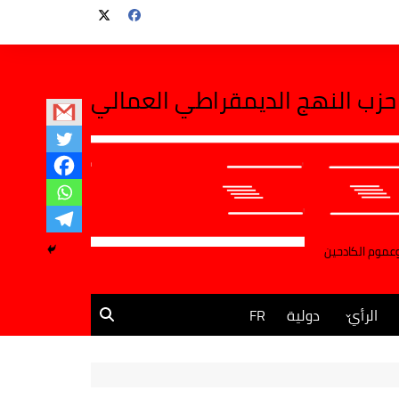
حزب النهج الديمقراطي العمالي
وعموم الكادحين
الرأي
دولية
FR
مقالات وآراء