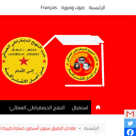
لتجاوز
لى
الرئيسية
صوت وصورة
Français
لمحتوى
استقبال
النهج الديمقراطي العمالي
المكتب السياسي
جريدة النهج الديمقراطي
الرئيسية
فقدان الرفيق سيون أسيدون خسارة كبيرة للح