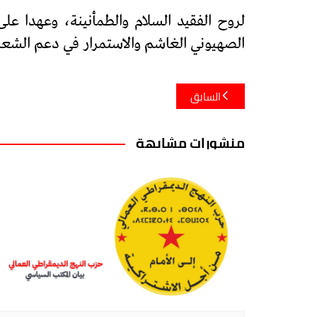
لروح الفقيد السلام والطمأنينة، وعهدا ع
الصهيوني الغاشم والاستمرار في دعم الشعب
تصفّح
السابق
المقالات
منشورات مشابهة