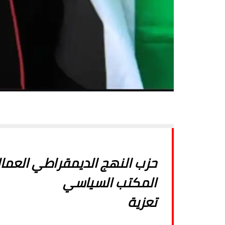
حزب النهج الديمقراطي العما
المكتب السياسي
تعزية