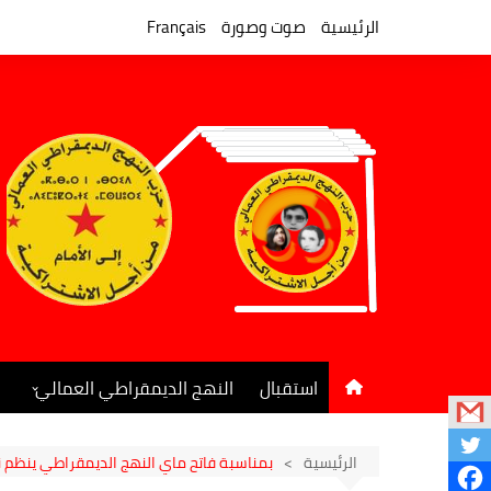
لتجاوز
لى
الرئيسية
صوت وصورة
Français
لمحتوى
استقبال
النهج الديمقراطي العمالي
المكتب السياسي
جريدة النهج الديمقراطي
الرئيسية
بمناسبة فاتح ماي النهج الديمقراطي ينظم ندوة س