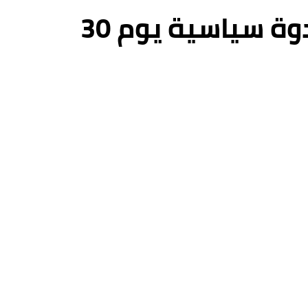
بمناسبة فاتح ماي النهج الديمقراطي ينظم ندوة سياسية يوم 30