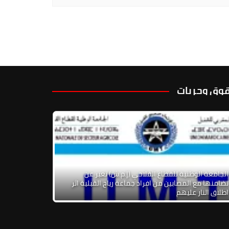
وق وحريات
الجامعة الوطنية للقطاع الفلاحي (إ.م.ش) تعبر عن
تضامنها مع المصابين من افراد جماعة رياح القبلية اثر
ة للرأسمالية
اطلاق النار عليهم