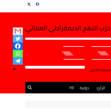
حزب النهج الديمقراطي العمالي
وعموم الكادحين
الرأي
دولية
FR
مقالات وآراء