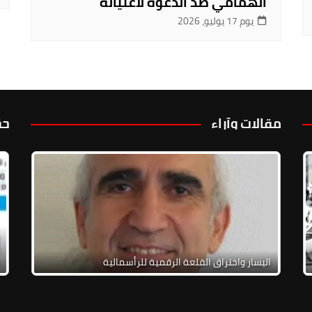
الهمامي ضدّ الدعوة لاغتياله
يوم 17 يوليو، 2026
مقالات وآراء
حق
حول
ري الخاص بلبنان: مخاطر ثالوث الاستسلام
عائلات المختطفين مجهولي المصير: وقفة الحقيقة من
رب الأهلية
أجل الحقيقة، الإنصاف، الذاكرة وضد الإفلات من العقاب
اليسار واختراق القلعة الرقمي