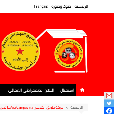
لتجاوز
لى
الرئيسية
صوت وصورة
Français
لمحتوى
استقبال
النهج الديمقراطي العمالي
المكتب السياسي
جريدة النهج الديمقراطي
الرئيسية
حركة طريق الفلاحين La Via Campesina تدين العدوان الإمبريالي والصهيوني على الشعب الإيراني