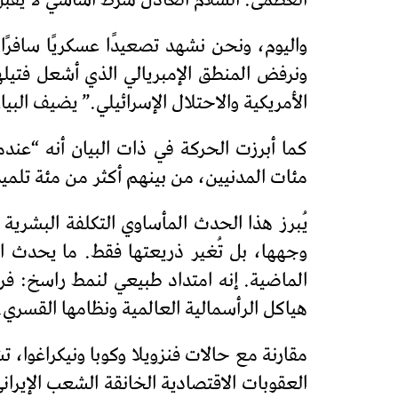
العظمى. السلام العادل شرطٌ أساسيٌّ لا يق
واليوم، ونحن نشهد تصعيدًا عسكريًا سافرً
ونرفض المنطق الإمبريالي الذي أشعل فتيله
الأمريكية والاحتلال الإسرائيلي.” يضيف البيا
مئات المدنيين، من بينهم أكثر من مئة تلم
يُبرز هذا الحدث المأساوي التكلفة البشرية ا
وجهها، بل تُغير ذريعتها فقط. ما يحدث الي
الماضية. إنه امتداد طبيعي لنمط راسخ: 
هياكل الرأسمالية العالمية ونظامها القسري.
مقارنة مع حالات فنزويلا وكوبا ونيكراغوا، 
العقوبات الاقتصادية الخانقة الشعب الإيرا