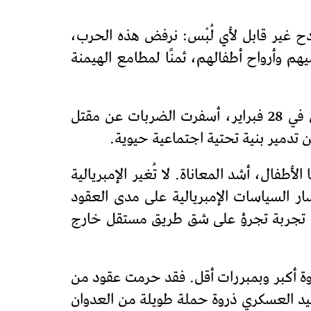
دح غير قابل لأي لُبْس: نرفض هذه الحرب،
م وأرواح أطفالهم، ثمنًا لمطامع الهيمنة
كما أبرزت الحركة في ذات البيان أنه “عندما شنت الولايات المتحدة و”إسرائيل” هجمات على إيران في 28 فبراير، أسفرت الضربات عن مقتل
تدمير بنية تحتية اجتماعية حيوية.
أطفال، أشد المعاناة. لا تُغير الإمبريالية
سار السياسات الإمبريالية على مدى العقود
أي تجربة تجرؤ على شق طريق مستقل خارج
راوة أكبر وبمبررات أقل. فقد حرمت عقود من
صعيد العسكري ذروة حملة طويلة من العدوان