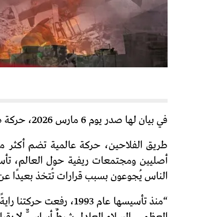
في بيان لها صدر يوم 6 مارس 2026، حركة طريق الفلاحين La Via Campesina تقول: “لا للحرب. لا للإمبريالية. لا للاحتلال.
أصليين ومجتمعات ريفية حول العالم، تأسس
الناس يُجوعون بسبب قرارات تُتخذ بعيدًا ع
“منذ تأسيسها عام 1993،