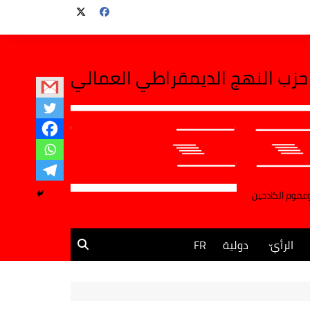
حزب النهج الديمقراطي العمالي
وعموم الكادحين
الرأي
دولية
FR
مقالات وآراء