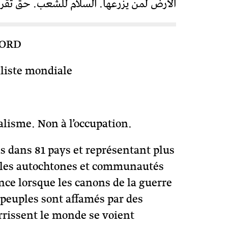
الأرض لمن يزرعها. السلام للشعب. حق تقرير 
NORD
aliste mondiale
alisme. Non à l’occupation.
 dans 81 pays et représentant plus
euples autochtones et communautés
ence lorsque les canons de la guerre
s peuples sont affamés par des
urrissent le monde se voient