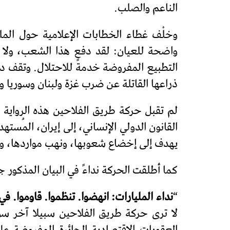
الناعم والصلب.
وخلْف غطاء الخطابات الإعلامية حول الملفا
واضحة للعيان: لقد دفع هذا الشعب، ولا يز
التطبيع المفروضة خدمةً للاحتلال. وتقف دول
ذراعها القاتلة عن ضرب غزة ولبنان وسوريا و
لم تقبل حركة طريق الفلاحين هذه الرواية 
القانون الدولي الإنساني، إلى إيران، المُس
يهدف إلى إخضاع شعوبها، ونهب مواردها، وا
كما أطلقت الحركة نداءً في البيان المذكور ج
“
نداء المليارات: انهضوا. تنظموا. قاوموا. في
لا ترى حركة طريق الفلاحين سبيلا آخر سو