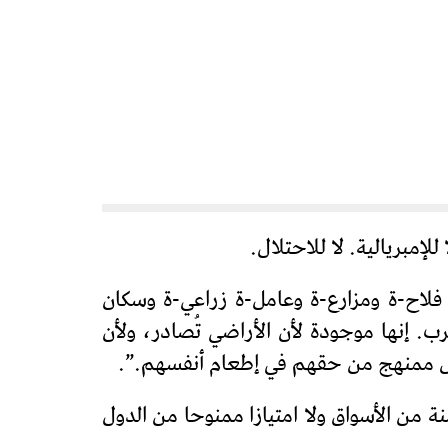
ة عالمية تضم أكثر من 180 منظمة في 81 دولة، تمثل أكثر من 200 مليون فلاح-ة ومزارع-ة وعامل-ة زراعي-ة وسكان
 إنها موجودة لأن الأراضي تُصادر، ولأن
بشكل ممنهج من حقهم في إطعام أنفسهم.”.
وليست منة من الأسواق ولا امتيازا ممنوحا من الدول