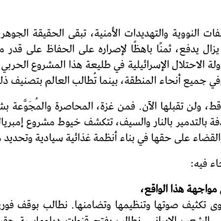
ت النووية والتهديدات الأمنية، تبقى الحقيقة الجوهرية 
ال يدفع، ثمنًا باهظًا لإصراره على الحفاظ على قدر من
ة الاحتلال الإسرائيلية في طليعة هذا المشروع الحربي، شر
في جميع أنحاء المنطقة، بينما تُطالب العالم بتصنيف ذل
قط، ولن تقبلها الآن. فمن غزة، المحاصرة والمُجَوَّعة
تهدفة بالتدمير بالنار والسيف، تتكشف خيوط مشروع إمبر
لقضاء على حقها في بناء أنظمة غذائية سيادية وتحديد م
اء فيه:
 مواجهة هذا الواقع،
ى تكثيف صوتها وتنظيمها وتضامنها. نطالب بوقف فوري 