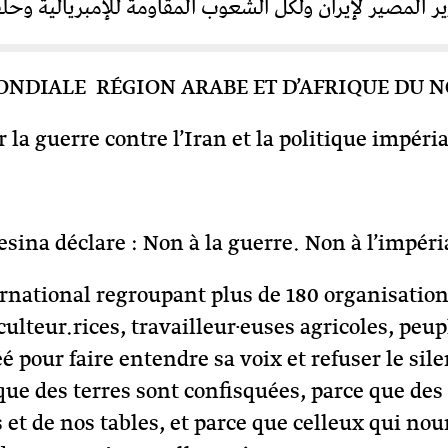
المصير لإيران ولكل الشعوب المقاومة للإمبريالية وحلفا
ONDIALE RÉGION ARABE ET D’AFRIQUE DU 
 la guerre contre l’Iran et la politique impéri
esina déclare : Non à la guerre. Non à l’impéri
ational regroupant plus de 180 organisations
culteur.rices, travailleur·euses agricoles, p
éé pour faire entendre sa voix et refuser le sil
 que des terres sont confisquées, parce que de
 et de nos tables, et parce que celleux qui no