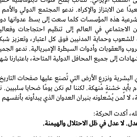
ى الشعب الإيراني. نطالب بفتح قنوات دبلوماسية حقيق
ا عن الابتزاز والإكراه. ندعو المجتمع الدولي والأمم ا
 شرعية هذه المؤسسات كلما سعت إلى بسط عدوانها دون 
ن الاجتماعي في العالم إلى تنظيم احتجاجات وفع
 للشعوب وحماية المدنيين فوق كل اعتبار، وتعزيز شبكات
ب والعقوبات وأدوات السيطرة الإمبريالية. ندعو الجميع
ادات إلى جميع المحافل الدولية المتاحة، باعتبارنا شه
 البشرية ونزرع الأرض التي تُصنع عليها صفحات التاريخ.
 بأيدٍ خشنةٍ مُنهكة. لكننا لم نكن يومًا ضحايا سلبيين
ة، لا لمن يُشعلونه بنيران العدوان الذي يبدأونه بأنفسهم
له، أكدت الحركة:
عدل. لا عدل في ظل الاحتلال والهيمنة.