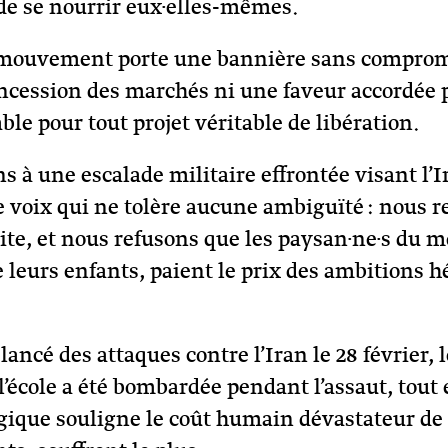
de se nourrir eux·elles-mêmes.
 mouvement porte une bannière sans compromis
oncession des marchés ni une faveur accordée p
le pour tout projet véritable de libération.
s à une escalade militaire effrontée visant l’I
voix qui ne tolère aucune ambiguïté : nous re
duite, et nous refusons que les paysan·ne·s du
de leurs enfants, paient le prix des ambitions
 lancé des attaques contre l’Iran le 28 février,
 l’école a été bombardée pendant l’assaut, tout
gique souligne le coût humain dévastateur de l