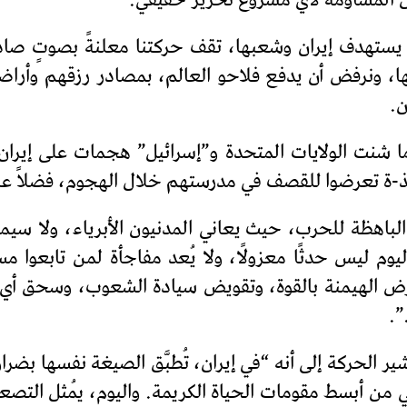
بل المساومة لأي مشروع تحرير حقيقي.
ا يستهدف إيران وشعبها، تقف حركتنا معلنةً بصوتٍ صا
ا، ونرفض أن يدفع فلاحو العالم، بمصادر رزقهم وأراضيه
ن.
يذ-ة تعرضوا للقصف في مدرستهم خلال الهجوم، فضلاً عن 
لباهظة للحرب، حيث يعاني المدنيون الأبرياء، ولا سيما ال
وم ليس حدثًا معزولًا، ولا يُعد مفاجأة لمن تابعوا م
فرض الهيمنة بالقوة، وتقويض سيادة الشعوب، وسحق 
”.
تشير الحركة إلى أنه “في إيران، تُطبَّق الصيغة نفسها بض
ني من أبسط مقومات الحياة الكريمة. واليوم، يُمثل الت