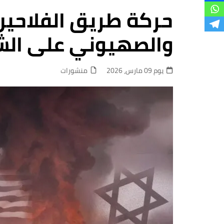
فروع
والصهيوني على الشع
يوم 09 مارس، 2026
منشورات