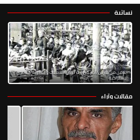
نسائية
الثامن من مارس/آذار بين إرث نضال العاملات والنسوية
الاشتراكية
مقالات وآراء