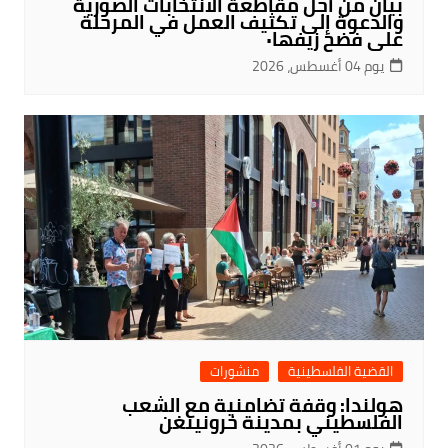
بيان من أجل مقاطعة الانتخابات الصورية
والدعوة إلى تكثيف العمل في المرحلة
على فضح زيفها٠
يوم 04 أغسطس، 2026
القضية الفلسطينية
منشورات
هولندا: وقفة تضامنية مع الشعب
الفلسطيني بمدينة خرونينغن