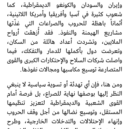
وإيران والسودان والكونغو الديمقراطية، كما
شعوب كثيرة في آسيا وأفريقيا وأمريكا اللاتينية،
أثماناً باهظة للحروب والصراعات التي غذّتها
مشاريع الهيمنة والنفوذ. فقد أُزهقت أرواح
الملايين، وتشردت أعداد هائلة من السكان،
وتعرضت دول بأكملها للدمار والتفكك، فيما
واصلت شركات السلاح والإحتكارات الكبرى والقوى
المتصارعة توسيع مكاسبها ومجالات نفوذها.
ومن هنا، فإن أي تهدئة أو تسوية سياسية لا ينبغي
النظر إليها بوصفها نهاية للصراع، بل فرصة أمام
القوى الشعبية والديمقراطية لتعزيز تنظيمها
المستقل، وتوسيع نضالها من أجل وقف الحروب
وإنهاء الإحتلالات والتدخلات الخارجية، وطرح