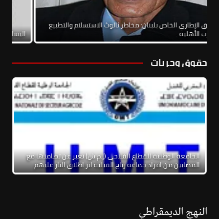
الاتفاق الإطاري الخاص بلبنان: مخاطر ثالوث الاستسلام والتطبيع
والحرب الأهلية
الي
حقوق وحريات
الجامعة الوطنية للقطاع الفلاحي (إ.م.ش) تعبر عن تضامنها مع
المصابين من افراد جماعة رياح القبلية اثر اطلاق النار عليهم
النهج الديمقراطي