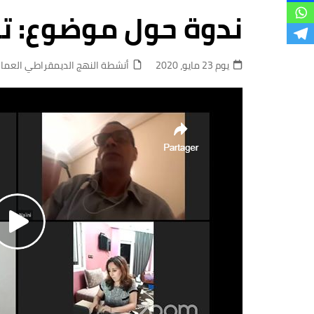
فروع
ندوة حول موضوع: ترك
يوم 23 مايو، 2020
أنشطة النهج الديمقراطي العما