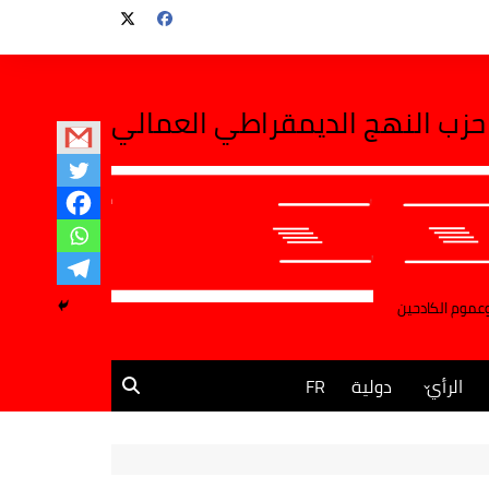
حزب النهج الديمقراطي العمالي
وعموم الكادحين
الرأي
دولية
FR
مقالات وآراء