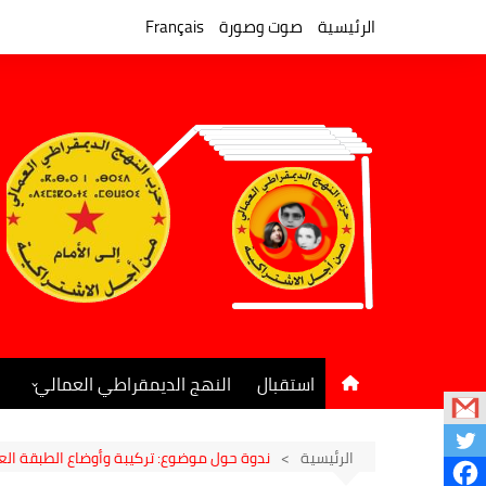
لتجاوز
لى
الرئيسية
صوت وصورة
Français
لمحتوى
استقبال
النهج الديمقراطي العمالي
المكتب السياسي
جريدة النهج الديمقراطي
الرئيسية
ندوة حول موضوع: تركيبة وأوضاع الطبقة العا