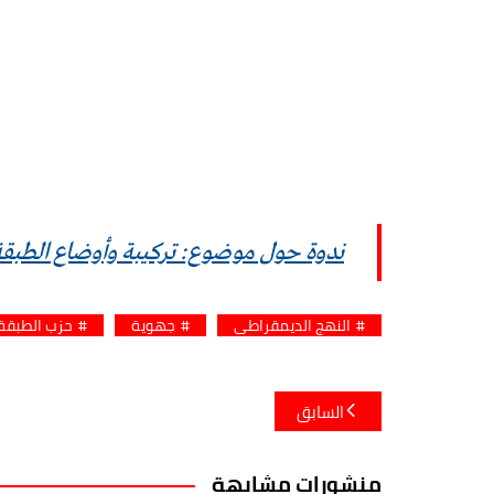
ندوة حول موضوع: تركيبة وأوضاع الطبقة 
النهج الديمقراطي
جهوية
حزب الطبقة 
تصفّح
السابق
المقالات
منشورات مشابهة