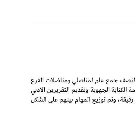
فبراير 2021 ابتداء من الساعة السادسة والنصف جمع عام لمناصلي ومناضلات الفرع
 الكتابة الجهوية وتقديم التقريرين الادبي
ا تم انتخاب كتابة محلية جديدة مكونة من 07 رفاق من بينهم رفيقة، وتم توزيع المهام بينهم على الشكل