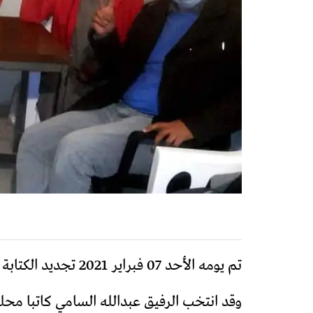
تم يومه الأحد 07 فبراير 2021 تجديد الكتابة المحلية للنهج الديمقراطي بفرع اشتوكا أيت بها.
وقد انتخب الرفيق عبدالله السامي كاتبا محلي