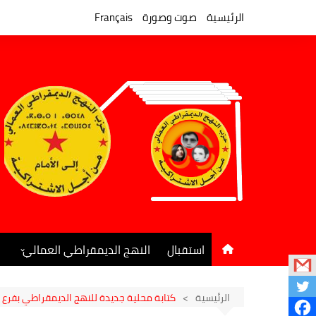
لتجاوز
لى
الرئيسية
صوت وصورة
Français
لمحتوى
استقبال
النهج الديمقراطي العمالي
المكتب السياسي
جريدة النهج الديمقراطي
الرئيسية
كتابة محلية جديدة للنهج الديمقراطي بفرع ا