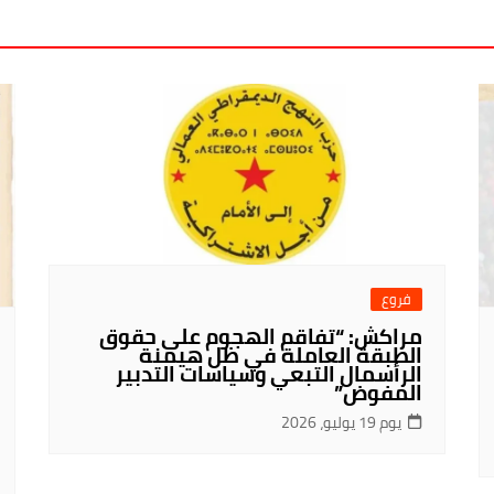
فروع
مراكش: “تفاقم الهجوم على حقوق
الطبقة العاملة في ظل هيمنة
الرأسمال التبعي وسياسات التدبير
المفوض”
يوم 19 يوليو، 2026