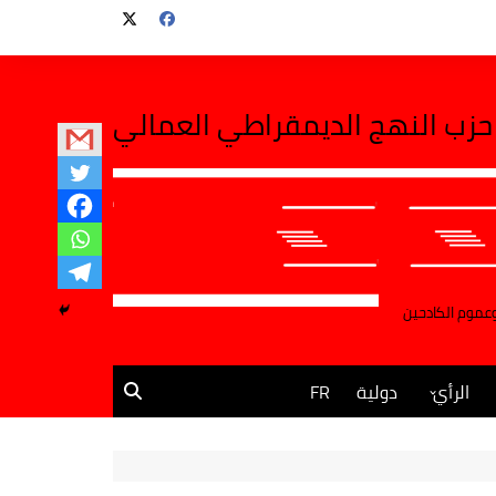
حزب النهج الديمقراطي العمالي
وعموم الكادحين
الرأي
دولية
FR
مقالات وآراء