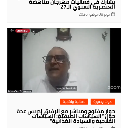
يشارك في فعاليات مهرجان مناهضة
العنصرية السنوي الـ27
يوم 08 يوليو، 2026
صوت وصورة
عمالية ونقابية
حوار مفتوح ومباشر مع الرفيق إدريس عدة
حول “السياسات الطبقية: السياسات
الفلاحية والسيادة الغذائية”