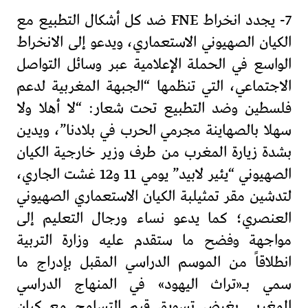
7- يجدد انخراط FNE ضد كل أشكال التطبيع مع
الكيان الصهيوني الاستعماري، ويدعو إلى الانخراط
الواسع في الحملة الإعلامية عبر وسائل التواصل
الاجتماعي، التي تنظمها “الجبهة المغربية لدعم
فلسطين وضد التطبيع تحت شعار: “لا أهلا ولا
سهلا بالصهاينة مجرمي الحرب في بلادنا”، ويدين
بشدة زيارة المغرب من طرف وزير خارجية الكيان
الصهيوني “يئير لابيد” يومي 11 و12 غشت الجاري،
لتدشين مقر تمثيلبة الكيان الاستعماري الصهيوني
العنصري؛ كما يدعو نساء ورجال التعليم إلى
مواجهة وفضح ما ستقدم عليه وزارة التربية
انطلاقاً من الموسم الدراسي المقبل بإدراج ما
سمي بـ«تراث اليهود» في المنهاج الدراسي
المغربي بغرض تسويق قيم التسامح مع كيان