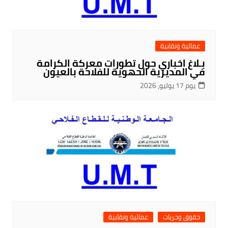
عمالية ونقابية
بـلاغ اخباري حول تطورات معركة الكرامة
في المديرية الحهوية للفلاحة بالعيون
يوم 17 يوليو، 2026
حقوق وحريات
عمالية ونقابية