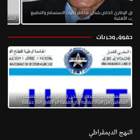
الاتفاق الإطاري الخاص بلبنان: مخاطر ثالوث الاستسلام والتطبيع
والحرب الأهلية
الي
حقوق وحريات
الجامعة الوطنية للقطاع الفلاحي (إ.م.ش) تعبر عن تضامنها مع
المصابين من افراد جماعة رياح القبلية اثر اطلاق النار عليهم
النهج الديمقراطي