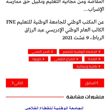
المقاصة ومن مجانية التعليم وتكبيل حق ممارسة
الإضراب…
عن المكتب الوطني للجامعة الوطنية للتعليم FNE
الكاتب العام الوطني الإدريسي عبد الرزاق
الرباط، 9 غشت 2021
الجامعة الوطنية للتعليم
الحجر الصحي
الصحة
الصراع الطبقي
كورونا
نقابية وعمالية
تصفّح
السابق
التالي
المقالات
منشورات مشابهة