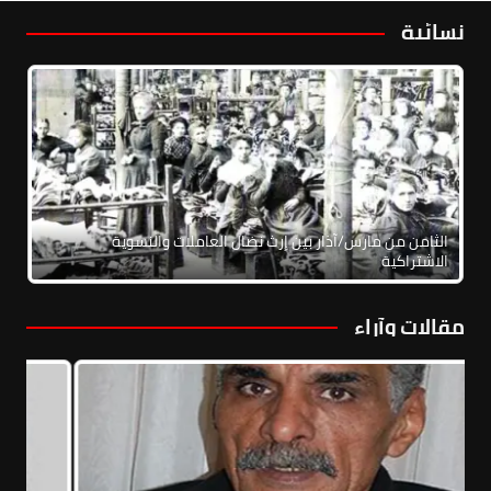
نسائية
الثامن من مارس/آذار بين إرث نضال العاملات والنسوية
الاشتراكية
مقالات وآراء