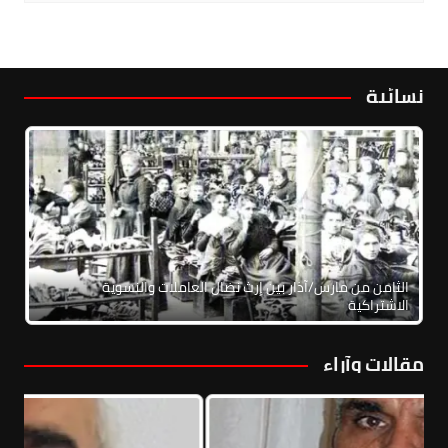
نسائية
الثامن من مارس/آذار بين إرث نضال العاملات والنسوية
الاشتراكية
مقالات وآراء