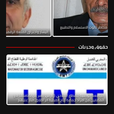
اتفاق الإطاري الخاص بلبنان: مخاطر ثالوث الاستسلام والتطبيع
لحرب الأهلية
اليسار واخ
حقوق وحريات
الجامعة الوطنية للقطاع الفلاحي (إ.م.ش) تعبر عن تضامنها مع
المصابين من افراد جماعة رياح القبلية اثر اطلاق النار عليهم