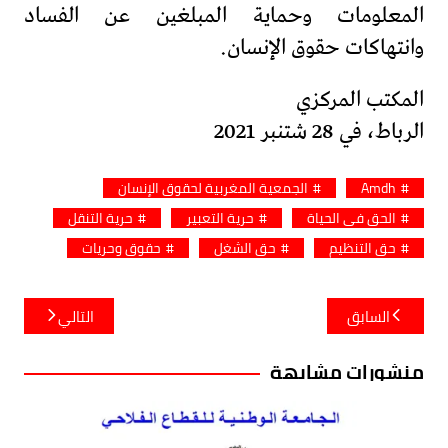
المعلومات وحماية المبلغين عن الفساد
وانتهاكات حقوق الإنسان.
المكتب المركزي
الرباط، في 28 شتنبر 2021
Amdh
الجمعية المغربية لحقوق الإنسان
الحق في الحياة
حرية التعبير
حرية التنقل
حق التنظيم
حق الشغل
حقوق وحريات
تصفّح
السابق
التالي
المقالات
منشورات مشابهة