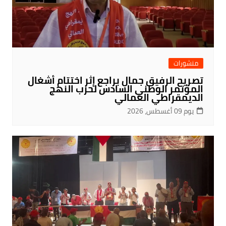
منشورات
تصريح الرفيق جمال براجع إثر اختتام أشغال
المؤتمر الوطني السادس لحزب النهج
الديمقراطي العمالي
يوم 09 أغسطس، 2026