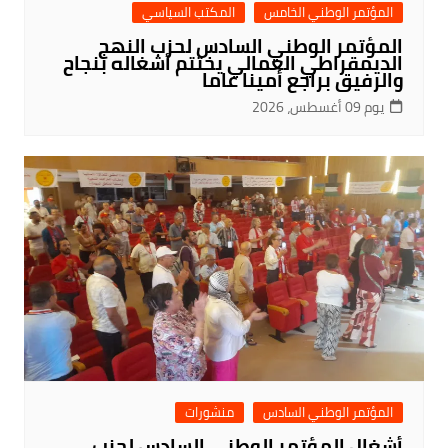
المؤتمر الوطني الخامس
المكتب السياسي
المؤتمر الوطني السادس لحزب النهج
الديمقراطي العمالي يختتم أشغاله بنجاح
والرفيق براجع أمينا عاما
يوم 09 أغسطس، 2026
المؤتمر الوطني السادس
منشورات
أشغال المؤتمر الوطني السادس لحزب