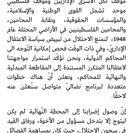
موقف لكل الأسرى الإداريين وموقف فلسطينيّ
موحد تشمل القوى الوطنية والإسلامية،
والمؤسسات الحقوقية، ونقابة المحامين،
والمحامين الفلسطينيين في الأراضي المحتلة عام
1948، لنمنع الاحتلال من تبييض سياسة الاعتقال
الإداريّ، وفي ذات الوقت فحص إمكانية التّوجه الى
المحاكم الدّولية، ونحن نؤكّد استمرار مواجهتنا
لاعتقالنا المتكرر المستندة إلى المقاطعة المبدئية
والنهائية للمحاكم، ونعلن أنّ هناك خطوات
متعددة لبرنامج نضاليّ متواصل سنُعلن عنه
لاحقًا.
إنّ وصول إضرابنا إلى المحطة النّهائية لم يكن
ليتوج إلا بتدخل مسؤول من الأخوة، ورفاق القيد
في سجون الاحتلال، حيث كان بمساهمة الفصائل