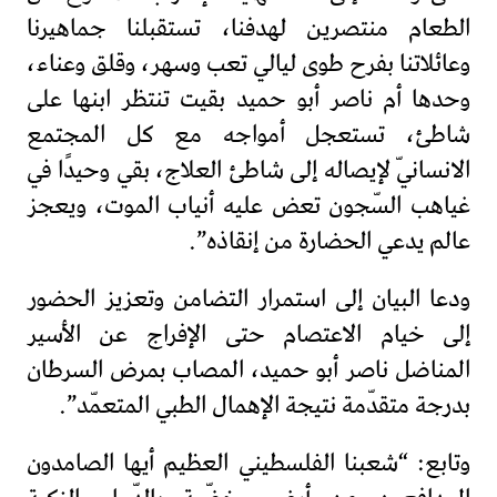
الطعام منتصرين لهدفنا، تستقبلنا جماهيرنا
وعائلاتنا بفرح طوى ليالي تعب وسهر، وقلق وعناء،
وحدها أم ناصر أبو حميد بقيت تنتظر ابنها على
شاطئ، تستعجل أمواجه مع كل المجتمع
الانسانيّ لإيصاله إلى شاطئ العلاج، بقي وحيدًا في
غياهب السّجون تعض عليه أنياب الموت، ويعجز
عالم يدعي الحضارة من إنقاذه”.
ودعا البيان إلى استمرار التضامن وتعزيز الحضور
إلى خيام الاعتصام حتى الإفراج عن الأسير
المناضل ناصر أبو حميد، المصاب بمرض السرطان
بدرجة متقدّمة نتيجة الإهمال الطبي المتعمّد”.
وتابع: “شعبنا الفلسطيني العظيم أيها الصامدون