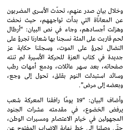
وخلال بيانٍ صدر عنهم، تحدّث الأسرى المضربون
عن المعاناة التي بدأت تواجههم، حيث نحفت
وهزلت أجسادهم، وجاء في نص البيان: “أرطال
لحم قاربت على المئة نسجنا بها شعارنا تجرؤ على
النضال تجرؤ على الموت، وسجلنا حكاية عز
جديدة في كتاب العزة للحركة الأسيرة لم تنته
صفحاته، بعد سهر عائلات، ودمع أمهات رطب
وسائد استبدلت النوم بقلق، تحول إلى وجع،
وبعضه إلى مرض”.
وأضاف البيان: “19 يومًا رافقنا المعركة شعب
يرفض الخضوع، في مقدمته عشرات الجنود
المجهولين في خيام الاعتصام ومسيرات الوطن،
حتّى وصلنا إلى خط نهاية الإضراب المفتوح عن