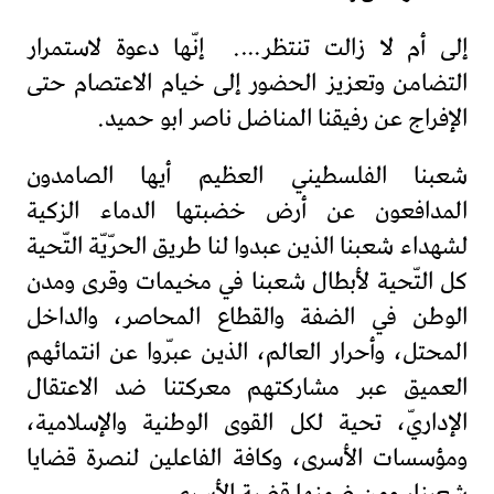
إلى أم لا زالت تنتظر…. إنّها دعوة لاستمرار
التضامن وتعزيز الحضور إلى خيام الاعتصام حتى
الإفراج عن رفيقنا المناضل ناصر ابو حميد.
شعبنا الفلسطيني العظيم أيها الصامدون
المدافعون عن أرض خضبتها الدماء الزكية
لشهداء شعبنا الذين عبدوا لنا طريق الحرّيّة التّحية
كل التّحية لأبطال شعبنا في مخيمات وقرى ومدن
الوطن في الضفة والقطاع المحاصر، والداخل
المحتل، وأحرار العالم، الذين عبّروا عن انتمائهم
العميق عبر مشاركتهم معركتنا ضد الاعتقال
الإداريّ، تحية لكل القوى الوطنية والإسلامية،
ومؤسسات الأسرى، وكافة الفاعلين لنصرة قضايا
شعبنا، ومن ضمنها قضية الأسرى.