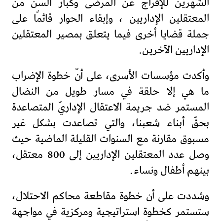
الشهرين للإفراج عن المرضى وكبار السّن من
المعتقلين الإداريين ، وإبقاء الحوار قائمًا على
جملة قضايا أخرى فيما يتعلق بمصير المعتقلين
الإداريين الآخرين.
وأكدت مؤسسات الأسرى، على أنّ خطوة الإضراب
ما هي إلا حلقة في مسار طويل من النضال
المستمر ضد جريمة الاعتقال الإداريّ المتصاعدة
بحقّ أبناء شعبنا، والتي تصاعدت بشكل غير
مسبوق مقارنة مع السنوات القليلة الماضية حيث
وصل عدد المعتقلين الإداريين إلى 800 معتقل،
بينهم أطفال ونساء.
وشددت على أن خطوة مقاطعة محاكم الاحتلال،
ستستمر كخطوة استراتيجية ومركزية في مواجهة