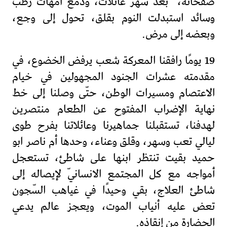
صفحاته، بعد سهر عائلات، ودمع أمهات رطب
وسائد استبدلت النوم بقلق، تحول إلى وجع،
وبعضه إلى مرض.
19 يومًا رافقنا المعركة شعب يرفض الخضوع، في
مقدمته عشرات الجنود المجهولين في خيام
الاعتصام ومسيرات الوطن، حتّى وصلنا إلى خط
نهاية الإضراب المفتوح عن الطعام منتصرين
لهدفنا، تستقبلنا جماهيرنا وعائلاتنا بفرح طوى
ليالي تعب وسهر، وقلق وعناء، وحدها أم ناصر ابو
حميد بقيت تنتظر ابنها على شاطئ، تستعجل
أمواجه مع كل المجتمع الانسانيّ لإيصاله إلى
شاطئ العلاج، بقي وحيدًا في غياهب السّجون
تعض عليه أنياب الموت، ويعجز عالم يدعي
الحضارة من إنقاذه.