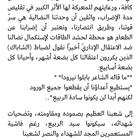
كافة، ورعايتهم للمعركة لها الأثر الكبير في تقليص
مدة الإضراب، واثقين أن وحدتنا النضالية هي سرّ
قوتنا، وطريق انتصارنا، ونعتبر أن إضرابنا عن
الطعام هو محطة لحشد الطاقات لإستكمال نضالنا
ضد الاعتقال الإداريّ أخيرًا نقول لضباط (الشاباك)
الذين يكررون اعتقالنا كل بضعة أشهر، وأحيانا كل
بضعة أسابيع.
**ما قاله الشاعر بابلوا نيرودا* *
*يستطيع أعداؤنا أن يقطعوا جميع الورود
لكنهم أبدا لن يكونوا سادة الربيع*..
إلى شعبنا العظيم بصموده ومقاومته، وتضحيات
شهدائه، سيكونوا سيد الربيع، رغم فاشية
المستعمرين المجد للشهداء والنصر لشعبنا