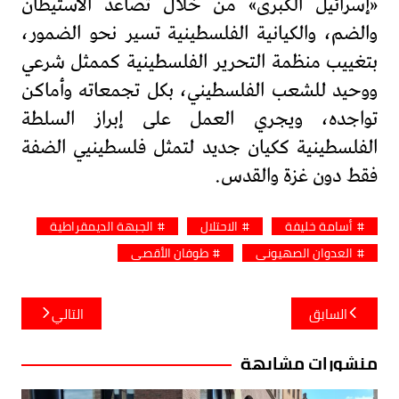
«إسرائيل الكبرى» من خلال تصاعد الاستيطان
والضم، والكيانية الفلسطينية تسير نحو الضمور،
بتغييب منظمة التحرير الفلسطينية كممثل شرعي
ووحيد للشعب الفلسطيني، بكل تجمعاته وأماكن
تواجده، ويجري العمل على إبراز السلطة
الفلسطينية ككيان جديد لتمثل فلسطينيي الضفة
فقط دون غزة والقدس.
أسامة خليفة
الاحتلال
الجبهة الديمقراطية
العدوان الصهيوني
طوفان الأقصى
تصفّح
السابق
التالي
المقالات
منشورات مشابهة