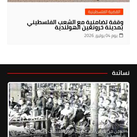
القضية الفلسطينية
وقفة تضامنية مع الشعب الفلسطيني
بمدينة خرونغين الهولندية
يوم 04 يوليو، 2026
نسائية
الثامن من مارس/آذار بين إرث نضال العاملات والنسوية
الاشتراكية