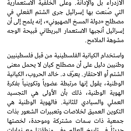
الازدراء بل والإدانة. وعلى الخلفية الاستعمارية
التي صُنعت بها إسرائيل جرى الشتم الفعلي في
مصطلح «دولة المسخ الصهيوني»، إنه يلمح إلى أن
إسرائيل أنجبها الاستعمار البريطاني قبيحة الوجه
مشوهة الملامح.
واستخدام الكيانية الفلسطينية من قبل فلسطينيين
وطنيين دليل على أن مصطلح كيان لا يحمل معنى
الشتم أو الاحتقار. يعرّف د. خالد الحروب، الكيانية
الوطنية، يقول إنها مرتبطة عضوياً وتكوينياً بفكرة
الهوية الوطنية، ذلك بأن الأولى هي التجسيد
العملي والسيادي للثانية. فالهوية الوطنية هي
التكوين العميق لخلاصات وتعبيرات الشعور بذات
جمعية ذات سمات مشتركة وموحدة، لخصتها
حديثاً في تاريخ العالم وفي منطقتنا مع نهايات