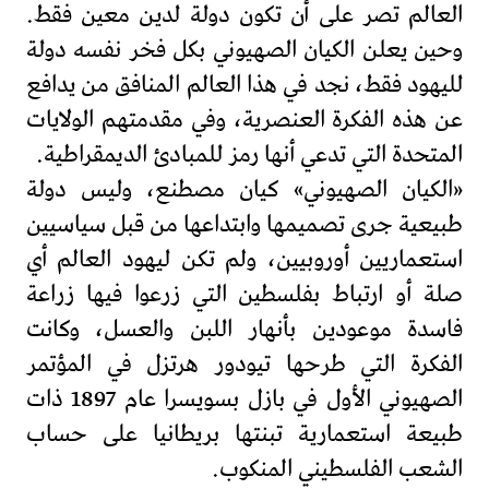
العالم تصر على أن تكون دولة لدين معين فقط.
وحين يعلن الكيان الصهيوني بكل فخر نفسه دولة
لليهود فقط، نجد في هذا العالم المنافق من يدافع
عن هذه الفكرة العنصرية، وفي مقدمتهم الولايات
المتحدة التي تدعي أنها رمز للمبادئ الديمقراطية.
«الكيان الصهيوني» كيان مصطنع، وليس دولة
طبيعية جرى تصميمها وابتداعها من قبل سياسيين
استعماريين أوروبيين، ولم تكن ليهود العالم أي
صلة أو ارتباط بفلسطين التي زرعوا فيها زراعة
فاسدة موعودين بأنهار اللبن والعسل، وكانت
الفكرة التي طرحها تيودور هرتزل في المؤتمر
الصهيوني الأول في بازل بسويسرا عام 1897 ذات
طبيعة استعمارية تبنتها بريطانيا على حساب
الشعب الفلسطيني المنكوب.