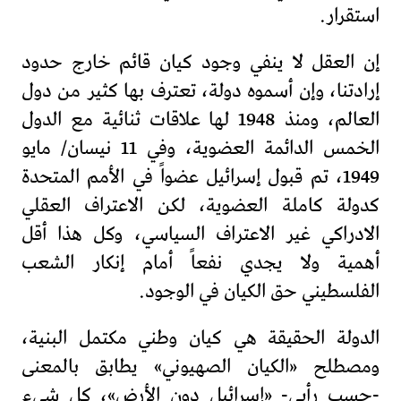
استقرار.
إن العقل لا ينفي وجود كيان قائم خارج حدود
إرادتنا، وإن أسموه دولة، تعترف بها كثير من دول
العالم، ومنذ 1948 لها علاقات ثنائية مع الدول
الخمس الدائمة العضوية، وفي 11 نيسان/ مايو
1949، تم قبول إسرائيل عضواً في الأمم المتحدة
كدولة كاملة العضوية، لكن الاعتراف العقلي
الادراكي غير الاعتراف السياسي، وكل هذا أقل
أهمية ولا يجدي نفعاً أمام إنكار الشعب
الفلسطيني حق الكيان في الوجود.
الدولة الحقيقة هي كيان وطني مكتمل البنية،
ومصطلح «الكيان الصهيوني» يطابق بالمعنى
-حسب رأيي- «إسرائيل دون الأرض»، كل شيء