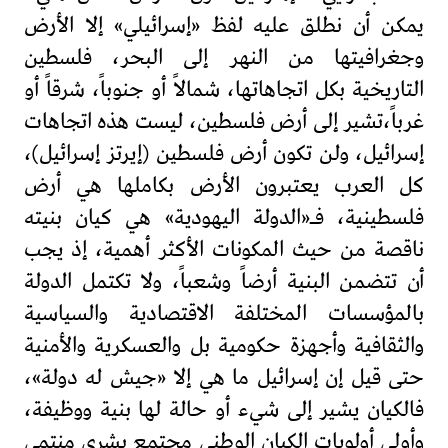
يمكن أن نطلق عليه لفظ «إسرائيلي» إلا الأرض
وجغرافيتها من النهر إلى البحر، فلسطين
التاريخية بكل اتجاهاتها، شمالاً أو جنوباً، شرقاً أو
غرباً،تشير إلى أرض فلسطين، ليست هذه اتجاهات
إسرائيل، ولن تكون أرض فلسطين (إيرتز إسرائيل)،
كل العرب يعتبرون الأرض بكاملها هي أرض
فلسطينية، فـ«الدولة اليهودية» هي كيان بنيته
ناقصة من حيث المكونات الأكثر أهمية، إذ يجب
أن تتضمن البنية أرضاً وشعباً، ولا تكتمل الدولة
بالمؤسسات المختلفة الاقتصادية والسياسية
والثقافية وأجهزة حكومية بل والعسكرية والأمنية
حتى قيل إن إسرائيل ما هي إلا «جيش له دولة»،
فالكيان يشير إلى شيء أو حالة لها بنية ووظيفة،
وأولى أولويات الكيان الوطني مجتمع بشري منتمي