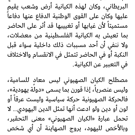
البريطاني، وكان لهذه الكيانية أرض وشعب يقيم
عليها وكان على القوى الوطنية الدفاع عنها دفاعاً
مستميتاً لأن غيابها أو تغييبها قد أثر على الحاضر
بما تعيش به الكيانية الفلسطينية من معضلات،
ولا ننفي أن أحد مسببات ذلك داخلية سواء قبل
النكبة أو في الحاضر تتمثل في الانقسام والاختلاف
في التعبير عن الكيانية.
مصطلح الكيان الصهيوني ليس معادٍ للسامية،
وليس عنصرياً، إذا قورن بما يسمى «دولة يهودية»،
فالحركة الصهيونية حركة سياسية وليست عرقاً أو
لون أو دين ولو ادعت أنها تمثل الدين اليهودي.. لا
تحمل عبارة «الكيان الصهيوني» معنى التحقير،
وبالأخص لليهود، يروج الصهاينة أن أي شخص