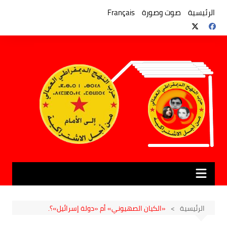
لتجاوز
لى
الرئيسية
صوت وصورة
Français
لمحتوى
الرئيسية
«الكيان الصهيوني» أم «دولة إسرائيل»؟.