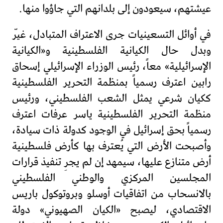
عيشتهم، سيعودون إلى بلدانهم التي جاؤوا منها.
في أوائل التسعينيات جرى الاعتراف المتبادل، غيّر
وبدل حال الكيانية الفلسطينية و«الكيانية
الإسرائيلية» معاً، رئيس الوزراء الإسرائيلي إسحاق
رابين اعترف رسمياً بمنظمة التحرير الفلسطينية
ككيان شرعي يمثل الشعب الفلسطيني، ورئيس
منظمة التحرير الفلسطينية ياسر عرفات اعترف
رسمياً بحق إسرائيل في الوجود كدولة ذات سيادة،
وأصبحت الأرض التي يُعترف بها كأرض فلسطينية
أرض متنازع عليها، سيمهد إن لم يجرِ تنفيذ قرارات
المجلسين المركزي والوطني الفلسطيني
بالانسحاب من اتفاقيات أوسلو وبروتوكول باريس
الاقتصادي، ليصبح «الكيان الصهيوني» دولة