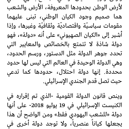
لأرض الوطن بحدودها المعروفة، الأرض والشعب
هما صميم وجود الكيان الوطني، تبنى عليهما
مقومات سياسيّة واقتصاديّة وثقافيّة وغيرها، وإذا
أشير إلى «الكيان الصهيوني» على أنه «دولة»، فهو
دولة شاذة لا تتمتع بالخصائص والمعايير التي
تحدد جوهر الدولة مثل الدستور، ورسم الحدود،
وهي الدولة الوحيدة في العالم التي ليس لها حدود
محددة. إنها دولة احتلال، حدودها كما تدعي
حيث تصل قدم الجندي الإسرائيلي.
وينص قانون الدولة القومية -الذي تم إقراره في
الكنيست الإسرائيلي في 19 يوليو 2018- على أنها
دولة «للشعب اليهودي فقط» ومن الواضح أن هذا
يجعلها كياناً عنصرياً، ولا توجد دولة أخرى في