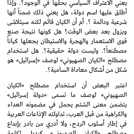
يعني الاعتراف السياسي بحقها في الوجود؟. وإذا
أطلق عليها اسم دولة، هل يعني ذلك ضمناً أنها
شرعية ودائمة ؟. أم أن الكيان قائم لكنه سيتلاشى
ويزول بعد بعض الوقت؟ هل كونها نتيجة صنع
قوى الاستعمار والهجرة والاستيطان يجعلها كياناً
مصطنعاً؟. وليست دولة حقيقية؟. هل استخدام
مصطلح «الكيان الصهيوني» لوصف «إسرائيل» هو
شكل من أشكال معاداة السامية؟.
اعتبر البعض أن استخدام مصطلح «الكيان
الصهيوني» لوصف ما تسمى «دولة إسرائيل»
يتضمن معنى الشتم يحمل في مضمونه العداء
والكراهية من قبل العرب، تداولته الإذاعات العربية
في إطار أسلوب الردح، ولا أدري من بادر بإبداع
مصطلح «الكيان الصهيوني» كبديل لكلمة