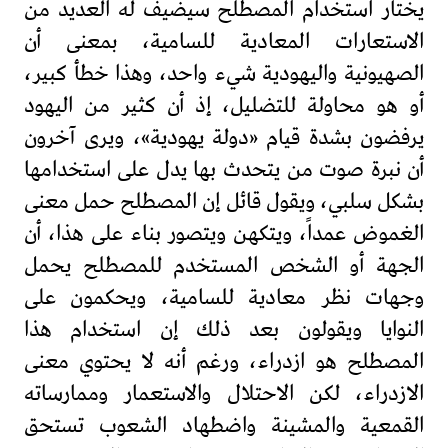
يختار استخدام المصطلح سيضيف له العديد من
الاستعارات المعادية للسامية، بمعنى أن
الصهيونية واليهودية شيء واحد، وهذا خطأ كبير،
أو هو محاولة للتضليل، إذ أن كثير من اليهود
يرفضون بشدة قيام «دولة يهودية»، ويرى آخرون
أن نبرة صوت من يتحدث بها يدل على استخدامها
بشكل سلبي، ويقول قائل إن المصطلح حمل معنى
الغموض عمداً، ويتكهن ويتصور بناء على هذا، أن
الجهة أو الشخص المستخدم للمصطلح يحمل
وجهات نظر معادية للسامية، ويحكمون على
النوايا ويقولون بعد ذلك إن استخدام هذا
المصطلح هو ازدراء، ورغم أنه لا يحتوي معنى
الازدراء، لكن الاحتلال والاستعمار وممارساته
القمعية والمشينة واضطهاد الشعوب تستحق