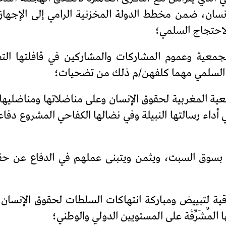
نسان، ضمن مخطط الدولة المخزنية الرامي إلى الإجه
الاحتجاج السلمي؛
جمعية وعموم المشاركات والمشاركين في قافلتها الت
 السلمي مهما كلفهن/م ذلك من تضحيات؛
 أداء رسالتها النبيلة وفي نضالها الكفاحي المشروع دفا
سوق السبت، ويثمن ويتبنى عملهم في الدفاع عن حقو
 لتبييض ومباركة انتهاكات السلطات لحقوق الإنسان 
مٌشَرِّفَة على المستويين الدولي والوطني؛