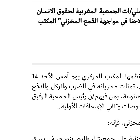
ضلي/ات الجمعية المغربية لحقوق الانسان
 تحت شعار “وحدة الصف سلاحنا في مواجهة القمع المخزني” المكتب
تعرضت القافلة الحقوقية السلمية التضامنية مع مناضلي/ات جمعيتنا بمدينة سوق السبت، التي نظمها المكتب المركزي يوم أمس الأحد 14
تمثلت مجرياته في الضرب والركل والدفع
تنوعة، بمن فيهم/ن رئيس الجمعية الرفيق
وصات وتلقي الإسعافات الأولية.
خزني، فإنه:
خزنية على جمعيتنا، والذي يندرج، في سياق