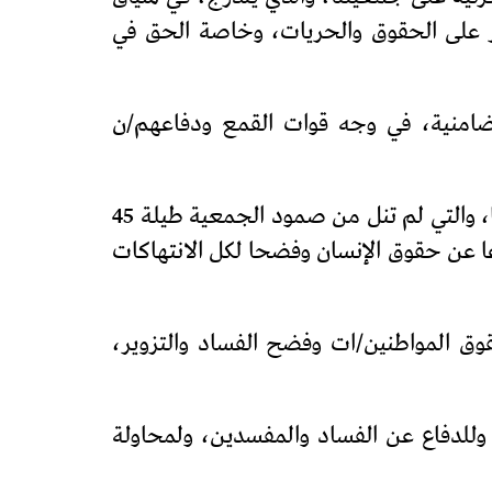
از على الحقوق والحريات، وخاصة الحق في
ضامنية، في وجه قوات القمع ودفاعهم/ن
– يؤكد أن مختلف أشكال التضييق على الجمعية المغربية لحقوق الإنسان وعلى مناضلاتها ومناضليها، والتي لم تنل من صمود الجمعية طيلة 45
عا عن حقوق الإنسان وفضحا لكل الانتهاكات
ق المواطنين/ات وفضح الفساد والتزوير،
وللدفاع عن الفساد والمفسدين، ولمحاولة