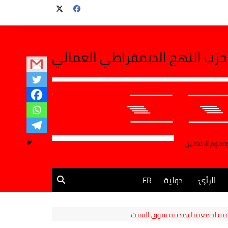
حزب النهج الديمقراطي العمالي
وعموم الكادحين
الرأي
دولية
FR
مقالات وآراء
قية لجمعيتنا بمدينة سوق السبت