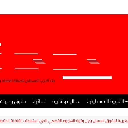
بناء الحزب المستقل للطبقة العاملة 
– القضية الفلسطينية
عمالية ونقابية
نسائية
حقوق وحريات
مغربية لحقوق الانسان يدين بقوة الهجوم القمعي الذي استهدف القافلة الحقو