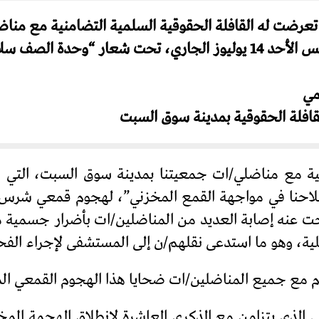
تعرضت له القافلة الحقوقية السلمية التضامنية مع منا
بمدينة سوق السبت، التي تم تنظيمها يوم أمس الأحد 14 يوليوز الجاري،
مي
قافلة الحقوقية بمدينة سوق السبت
احنا في مواجهة القمع المخزني”، لهجوم قمعي شرس، 
ت عنه إصابة العديد من المناضلين/ات بأضرار جسمية م
ية، وهو ما استدعى نقلهم/ن إلى المستشفى لإجراء الفح
ام مع جميع المناضلين/ات ضحايا هذا الهجوم القمعي الم
ي الذي يتزامن مع الذكرى العاشرة لانطلاق الهجمة الم