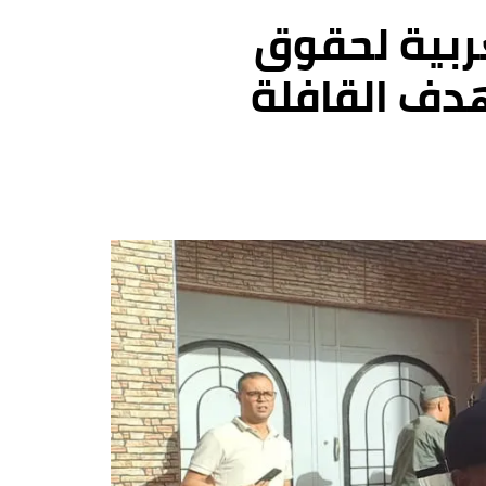
ربية لحقوق
دف القافلة