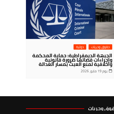
حقوق وحريات
دولية
الجبهة الديمقراطية: حماية المحكمة
وإجراءات قضاتها ضرورة قانونية
واخلاقية لمنع العبث بمسار العدالة
يوم 19 مايو، 2026
وق وحريات