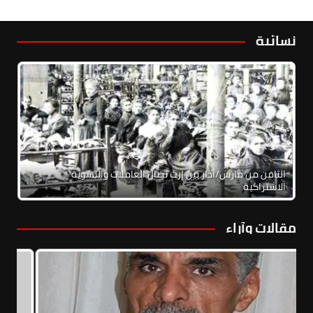
نسائية
الثامن من مارس/آذار بين إرث نضال العاملات والنسوية
الاشتراكية
مقالات وآراء