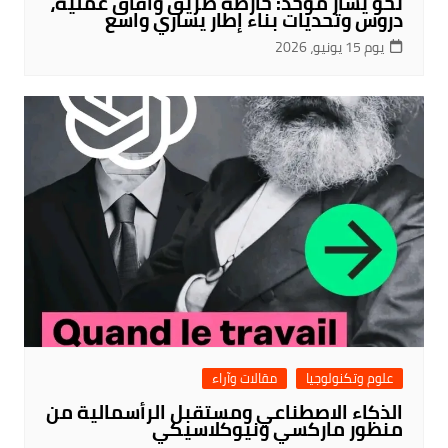
نحو يسار موحد: خارطة طريق وآفاق عملية،
دروس وتحديات بناء إطار يساري واسع
يوم 15 يونيو، 2026
علوم وتكنولوجيا
مقالات وآراء
الذكاء الاصطناعي ومستقبل الرأسمالية من
منظور ماركسي ونيوكلاسيكي