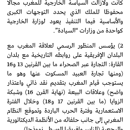
كانت ولازالت السياسة الخارجية للمغرب مجالا
محفوظا للملك الذي يحدد التوجهات الكبرى
والأساسية فيما التنفيذ يعود لوزارة الخارجية
كواحدة من وزارات “السيادة”.
2) يؤسس المنظور الرسمي لعلاقة المغرب مع
البلدان الإفريقية على روابطه التاريخية مع بلدان
القارة: التجارة عبر الصحراء ما بين القرنين 13 و16
(ومنها تجارة العبيد المسكوت عنها وهو ما
يستوجب قيام المغرب بتقديم نقد ذاتي واعتذار
واضح) وعلاقات البيعة (نهاية القرن 16) وشبكة
الزوايا (ما بين القرنين 17 و18) وخلال الفترة
الاستعمارية وفترة الحرب الباردة وتموقع النظام
المغربي إلى جانب حلفائه من الأنظمة الديكتاتورية
والرجعية (الزايير وإفريقيا الوسطى نموذجا).