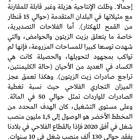
إجمالا. وظلت الإنتاجية هزيلة وغبر قابلة للمقارنة
مع مثيلاتها في البلدان المتقدمة (حوالي 15 قنطار
من القمح للهكتار). أما الفلاحات التصديرية،
خاصة ما يتعلق بزيت الزيتون والحوامض، والتي
شهدت توسعا كبيرا للمساحات المزروعة، فإنها لم
تواكب بمجهود لتحويلها، والحصيلة كانت هي
الكساد في العديد من الأحيان (حالة الكليمنتين،
تراجع صادرات زيت الزيتون). وهكذا تعمق عجز
الميزان التجاري الفلاحي حيث نسبة تغطية
الصادرات للواردات تمثل حوالي 50 في المائة.
وعلى مستوى التشغيل، كان الهدف المحدد من
المخطط الأخضر هو الوصول إلى 1,5 مليون منصب
شغل في أفق 2020 فإذا بالقطاع الفلاحي في بلادنا
يفقد حوالي 130 ألف منصب شغل في 10 سنوات.