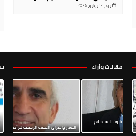
يوم 14 يوليو، 2026
مقالات وآراء
حق
حول
اتفاق الإطاري الخاص بلبنان: مخاطر ثالوث الاستسلام
عائلات المختطفين مجهولي المصير: وقفة الحقيقة من
لتطبيع والحرب الأهلية
أجل الحقيقة، الإنصاف، الذاكرة وضد الإفلات من العقاب
اليسار واختراق ا