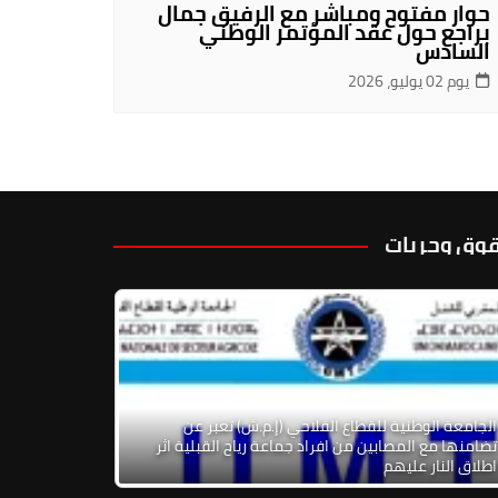
حوار مفتوح ومباشر مع الرفيق جمال
براجع حول عقد المؤتمر الوطني
السادس
يوم 02 يوليو، 2026
وق وحريات
الجامعة الوطنية للقطاع الفلاحي (إ.م.ش) تعبر عن
تضامنها مع المصابين من افراد جماعة رياح القبلية اثر
اطلاق النار عليهم
لقلعة الرقمية للرأسمالية