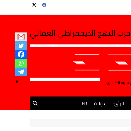
حزب النهج الديمقراطي العمالي
وعموم الكادحين
الرأي
دولية
FR
مقالات وآراء