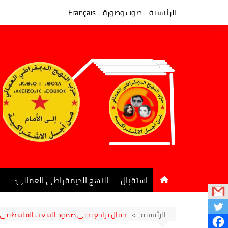
لتجاوز
لى
الرئيسية
صوت وصورة
Français
لمحتوى
استقبال
النهج الديمقراطي العمالي
المكتب السياسي
جريدة النهج الديمقراطي
الرئيسية
جمال براجع يحيي صمود الشعب الفلسطيني و